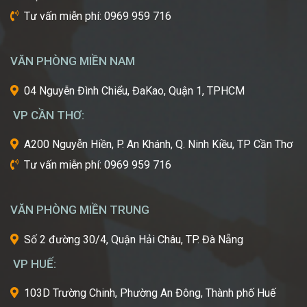
nhất
Tư vấn miễn phí: 0969 959 716
từ
một
trong
VĂN PHÒNG MIỀN NAM
những
cái
04 Nguyễn Đình Chiểu, ĐaKao, Quận 1, TPHCM
nôi
VP CẦN THƠ:
của
ngành
A200 Nguyễn Hiền, P. An Khánh, Q. Ninh Kiều, TP Cần Thơ
công
Tư vấn miễn phí: 0969 959 716
nghiệp
làm
đẹp
VĂN PHÒNG MIỀN TRUNG
thế
giới?
Số 2 đường 30/4, Quận Hải Châu, TP. Đà Nẵng
Bạn
mơ
VP HUẾ:
ước
một
103D Trường Chinh, Phường An Đông, Thành phố Huế
ngày