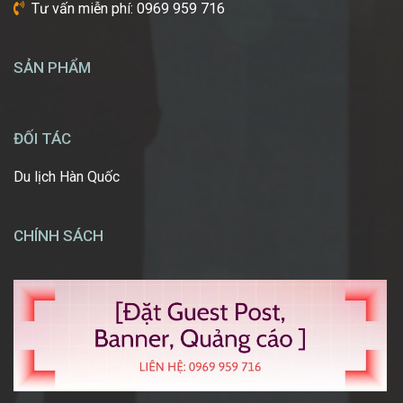
Tư vấn miễn phí: 0969 959 716
được
tự
tay
SẢN PHẨM
tạo
nên
những
diện
ĐỐI TÁC
mạo
ấn
Du lịch Hàn Quốc
tượng,
giúp
mọi
CHÍNH SÁCH
người
[…]