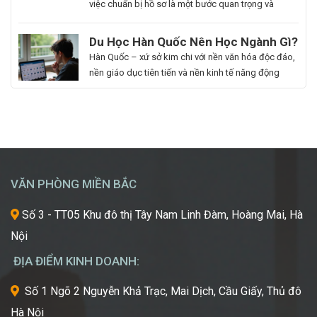
Hàn
là
việc chuẩn bị hồ sơ là một bước quan trọng và
Quốc
người
không thể thiếu. Tuy nhiên, nhiều sinh viên, phụ
Ngành
đam
huynh vẫn băn khoăn về khoản chi phí liên quan
Du Học Hàn Quốc Nên Học Ngành Gì?
Làm
mê
đến quá trình này. Vậy, Vision First sẽ giải đáp chi
Cẩm Nang Lựa Chọn Ngành Phù Hợp
Hàn Quốc – xứ sở kim chi với nền văn hóa độc đáo,
Đẹp:
cái
phí làm hồ sơ […]
Từ Chuyên Gia Thuận Phát
nền giáo dục tiên tiến và nền kinh tế năng động
Chắp
đẹp,
đang trở thành điểm đến du học mơ ước của hàng
Cánh
luôn
ngàn học sinh, sinh viên Việt Nam. Tuy nhiên, giữa
Giấc
khao
vô vàn lựa chọn về trường học và ngành học, […]
Mơ
khát
Chinh
được
Phục
học
“Kinh
hỏi
VĂN PHÒNG MIỀN BẮC
Đô
những
Sắc
xu
Số 3 - TT05 Khu đô thị Tây Nam Linh Đàm, Hoàng Mai, Hà
Đẹp”
hướng
Nội
Châu
mới
Á
nhất,
ĐỊA ĐIỂM KINH DOANH:
kỹ
thuật
Số 1 Ngõ 2 Nguyễn Khả Trạc, Mai Dịch, Cầu Giấy, Thủ đô
tiên
Hà Nội
tiến