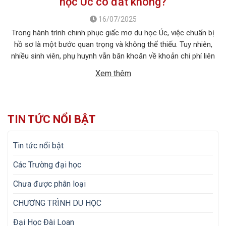
học Úc có đắt không?
16/07/2025
Trong hành trình chinh phục giấc mơ du học Úc, việc chuẩn bị
hồ sơ là một bước quan trọng và không thể thiếu. Tuy nhiên,
nhiều sinh viên, phụ huynh vẫn băn khoăn về khoản chi phí liên
quan đến quá trình này. Vậy, Vision First sẽ giải đáp chi phí làm
Xem thêm
hồ sơ […]
TIN TỨC NỔI BẬT
Tin tức nổi bật
Các Trường đại học
Chưa được phân loại
CHƯƠNG TRÌNH DU HỌC
Đại Học Đài Loan