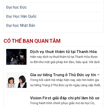
Đại học Đức
Đại Học Hàn Quốc
Đại học Nhật Bản
CÓ THỂ BẠN QUAN TÂM
Dịch vụ thuê thám tử tại Thanh Hóa
uy tín và hoạt động 24/7
Hiện nay dịch vụ thuê thám tử tại Thanh Hóa được
ra đời như một giải pháp kín đáo, hiệu quả. Với dịch
vụ này giúp khách hàng nhanh chóng nắm bắt
thông tin cần thiết và bảo vệ cuộc sống, công việc
Gia sư tiếng Trung ở Thủ Đức uy tín –
một cách chủ động. Để giúp bạn có thể hiểu rõ hơn
Hoa Ngữ Đông Phương
Trong bối cảnh hội nhập hiện nay, việc tìm kiếm gia
[…]
sư tiếng Trung ở Thủ Đức uy tín ngày càng cấp thiết,
nhất là những ai muốn thăng tiến sự nghiệp hoặc
du học. Hoa Ngữ Đông Phương với nhiều năm kinh
Du
Vision First giải đáp chi phí làm hồ sơ
nghiệm, cam kết mang lại chất lượng giảng dạy
Học
du học Úc có đắt không?
Bạn
Trong hành trình chinh phục giấc mơ du học Úc,
vượt trội, giúp […]