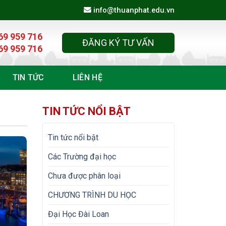
info@thuanphat.edu.vn
69 959 716
ĐĂNG KÝ TƯ VẤN
69 959 716
TIN TỨC
LIÊN HỆ
TIN TỨC NỔI BẬT
Tin tức nổi bật
Các Trường đại học
Chưa được phân loại
CHƯƠNG TRÌNH DU HỌC
Đại Học Đài Loan