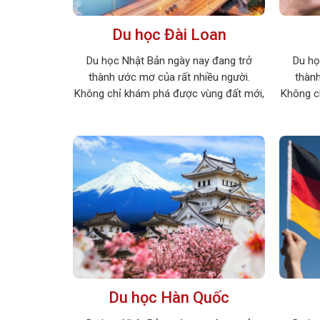
Du học Đài Loan
Du học Nhật Bản ngày nay đang trở
Du họ
thành ước mơ của rất nhiều người.
thành
Không chỉ khám phá được vùng đất mới,
Không c
bạn sẽ học hỏi được rất nhiều điều thú vị
bạn sẽ h
và có mức thu nhập cao khi du học tại
và có m
xứ sở hoa anh đào. Hãy cùng khám phá
xứ sở h
những điều thú vị […]
Du học Hàn Quốc