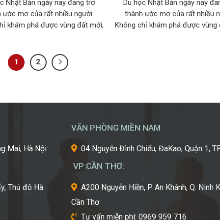
c Nhật Bản ngày nay đang trở
Du học Nhật Bản ngày nay đan
 ước mơ của rất nhiều người.
thành ước mơ của rất nhiều n
hỉ khám phá được vùng đất mới,
Không chỉ khám phá được vùng 
ọc hỏi được rất nhiều điều thú vị
bạn sẽ học hỏi được rất nhiều đi
ức thu nhập cao khi du học tại
và có mức thu nhập cao khi du 
oa anh đào. Hãy cùng khám phá
xứ sở hoa anh đào. Hãy cùng k
1
2
những điều thú vị […]
những điều thú vị […]
VĂN PHÒNG MIỀN NAM
g Mai, Hà Nội
04 Nguyễn Đình Chiểu, ĐaKao, Quận 1,
VP CẦN THƠ:
y, Thủ đô Hà
A200 Nguyễn Hiền, P. An Khánh, Q. Ninh K
Cần Thơ
Tư vấn miễn phí: 0969 959 716