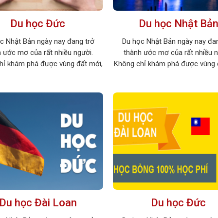
Du học Đức
Du học Nhật Bả
c Nhật Bản ngày nay đang trở
Du học Nhật Bản ngày nay đan
 ước mơ của rất nhiều người.
thành ước mơ của rất nhiều n
hỉ khám phá được vùng đất mới,
Không chỉ khám phá được vùng 
ọc hỏi được rất nhiều điều thú vị
bạn sẽ học hỏi được rất nhiều đi
ức thu nhập cao khi du học tại
và có mức thu nhập cao khi du 
oa anh đào. Hãy cùng khám phá
xứ sở hoa anh đào. Hãy cùng k
những điều thú vị […]
những điều thú vị […]
Du học Đài Loan
Du học Đức