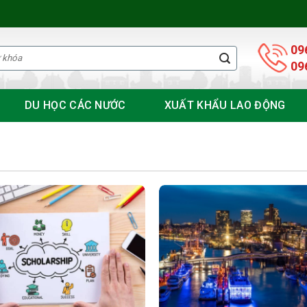
09
09
DU HỌC CÁC NƯỚC
XUẤT KHẨU LAO ĐỘNG