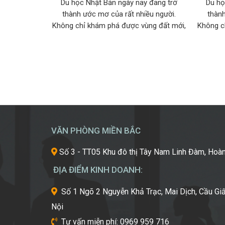
Du học Nhật Bản ngày nay đang trở
Du họ
thành ước mơ của rất nhiều người.
thành
Không chỉ khám phá được vùng đất mới,
Không c
bạn sẽ học hỏi được rất nhiều điều thú vị
bạn sẽ h
và có mức thu nhập cao khi du học tại
và có m
xứ sở hoa anh đào. Hãy cùng khám phá
xứ sở h
những điều thú vị […]
VĂN PHÒNG MIỀN BẮC
Số 3 - TT05 Khu đô thị Tây Nam Linh Đàm, Hoàn
ĐỊA ĐIỂM KINH DOANH:
Số 1 Ngõ 2 Nguyễn Khả Trạc, Mai Dịch, Cầu Giấ
Nội
Tư vấn miễn phí: 0969 959 716