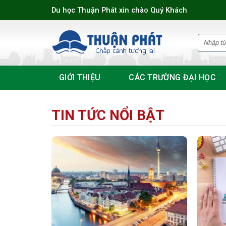
Skip
Du học Thuận Phát xin chào Quý Khách
to
content
GIỚI THIỆU
CÁC TRƯỜNG ĐẠI HỌC
TIN TỨC NỔI BẬT