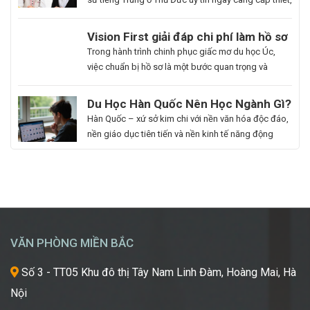
nhất là những ai muốn thăng tiến sự nghiệp hoặc
du học. Hoa Ngữ Đông Phương với nhiều năm kinh
Du
Vision First giải đáp chi phí làm hồ sơ
nghiệm, cam kết mang lại chất lượng giảng dạy
Học
du học Úc có đắt không?
Bạn
Trong hành trình chinh phục giấc mơ du học Úc,
vượt trội, giúp […]
Hàn
là
việc chuẩn bị hồ sơ là một bước quan trọng và
Quốc
người
không thể thiếu. Tuy nhiên, nhiều sinh viên, phụ
Ngành
đam
huynh vẫn băn khoăn về khoản chi phí liên quan
Du Học Hàn Quốc Nên Học Ngành Gì?
Làm
mê
đến quá trình này. Vậy, Vision First sẽ giải đáp chi
Cẩm Nang Lựa Chọn Ngành Phù Hợp
Hàn Quốc – xứ sở kim chi với nền văn hóa độc đáo,
Đẹp:
cái
phí làm hồ sơ […]
Từ Chuyên Gia Thuận Phát
nền giáo dục tiên tiến và nền kinh tế năng động
Chắp
đẹp,
đang trở thành điểm đến du học mơ ước của hàng
Cánh
luôn
ngàn học sinh, sinh viên Việt Nam. Tuy nhiên, giữa
Giấc
khao
vô vàn lựa chọn về trường học và ngành học, […]
Mơ
khát
Chinh
được
Phục
học
“Kinh
hỏi
VĂN PHÒNG MIỀN BẮC
Đô
những
Sắc
xu
Số 3 - TT05 Khu đô thị Tây Nam Linh Đàm, Hoàng Mai, Hà
Đẹp”
hướng
Nội
Châu
mới