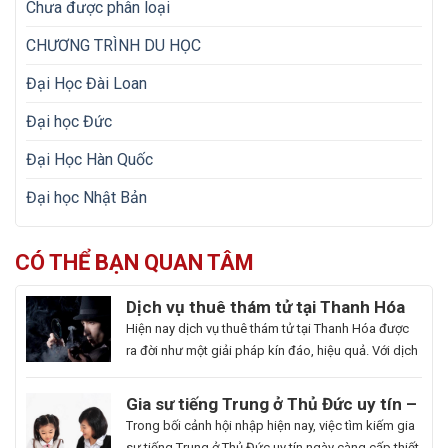
Chưa được phân loại
CHƯƠNG TRÌNH DU HỌC
Đại Học Đài Loan
Đại học Đức
Đại Học Hàn Quốc
Đại học Nhật Bản
CÓ THỂ BẠN QUAN TÂM
Dịch vụ thuê thám tử tại Thanh Hóa
uy tín và hoạt động 24/7
Hiện nay dịch vụ thuê thám tử tại Thanh Hóa được
ra đời như một giải pháp kín đáo, hiệu quả. Với dịch
vụ này giúp khách hàng nhanh chóng nắm bắt
thông tin cần thiết và bảo vệ cuộc sống, công việc
Gia sư tiếng Trung ở Thủ Đức uy tín –
một cách chủ động. Để giúp bạn có thể hiểu rõ hơn
Hoa Ngữ Đông Phương
Trong bối cảnh hội nhập hiện nay, việc tìm kiếm gia
[…]
sư tiếng Trung ở Thủ Đức uy tín ngày càng cấp thiết,