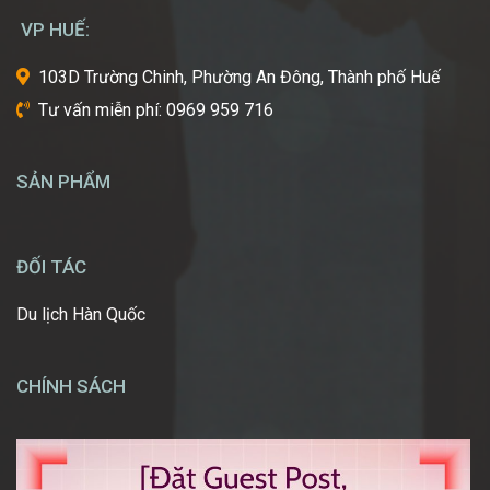
mơ
VP HUẾ:
ước
một
103D Trường Chinh, Phường An Đông, Thành phố Huế
ngày
Tư vấn miễn phí: 0969 959 716
được
tự
tay
SẢN PHẨM
tạo
nên
những
diện
ĐỐI TÁC
mạo
ấn
Du lịch Hàn Quốc
tượng,
giúp
mọi
CHÍNH SÁCH
người
[…]