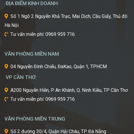
Á
nhất,
ĐỊA ĐIỂM KINH DOANH:
kỹ
thuật
Số 1 Ngõ 2 Nguyễn Khả Trạc, Mai Dịch, Cầu Giấy, Thủ đô
tiên
Hà Nội
tiến
nhất
Tư vấn miễn phí: 0969 959 716
từ
một
trong
VĂN PHÒNG MIỀN NAM
những
cái
04 Nguyễn Đình Chiểu, ĐaKao, Quận 1, TPHCM
nôi
VP CẦN THƠ:
của
ngành
A200 Nguyễn Hiền, P. An Khánh, Q. Ninh Kiều, TP Cần Thơ
công
Tư vấn miễn phí: 0969 959 716
nghiệp
làm
đẹp
VĂN PHÒNG MIỀN TRUNG
thế
giới?
Số 2 đường 30/4, Quận Hải Châu, TP. Đà Nẵng
Bạn