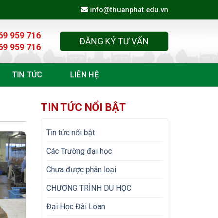
info@thuanphat.edu.vn
69 959 716
ĐĂNG KÝ TƯ VẤN
69 959 716
TIN TỨC
LIÊN HỆ
TIN TỨC NỔI BẬT
Tin tức nổi bật
Các Trường đại học
Chưa được phân loại
CHƯƠNG TRÌNH DU HỌC
Đại Học Đài Loan