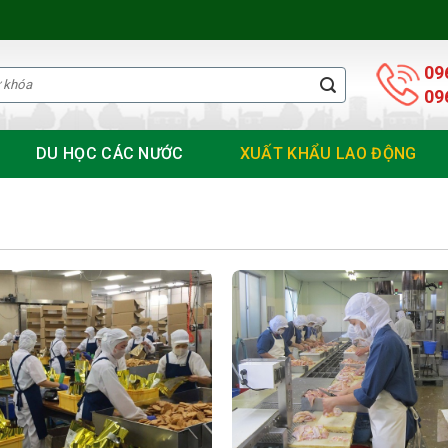
09
09
DU HỌC CÁC NƯỚC
XUẤT KHẨU LAO ĐỘNG