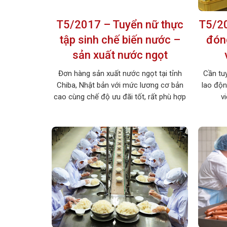
T5/2017 – Tuyển nữ thực
T5/20
tập sinh chế biến nước –
đón
sản xuất nước ngọt
Đơn hàng sản xuất nước ngọt tại tỉnh
Cần tu
Chiba, Nhật bản với mức lương cơ bản
lao độ
cao cùng chế độ ưu đãi tốt, rất phù hợp
v
với các bạn nữ muốn đi xuất khẩu lao
FUKUOK
động. Xem chi tiết đơn hàng dưới đây.
chế đ
1. MÔ TẢ CÔNG VIỆC Tên công việc: Chế
VIỆC Tên
biến nước […]
Số lượng