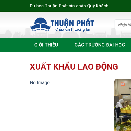
Skip
Du học Thuận Phát xin chào Quý Khách
to
content
GIỚI THIỆU
CÁC TRƯỜNG ĐẠI HỌC
XUẤT KHẨU LAO ĐỘNG
No Image