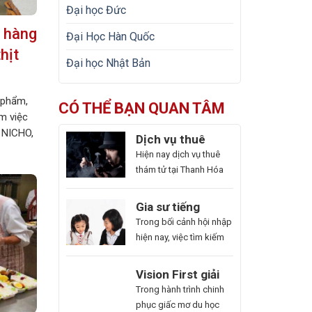
Đại học Đức
 hàng
Đại Học Hàn Quốc
hịt
Đại học Nhật Bản
 phẩm,
CÓ THỂ BẠN QUAN TÂM
àm việc
 NICHO,
Dịch vụ thuê
, lương
thám tử tại Thanh
Hiện nay dịch vụ thuê
cao, chi
Hóa uy tín và
thám tử tại Thanh Hóa
p với các
hoạt động 24/7
được ra đời như một giải
ao […]
pháp kín đáo, hiệu quả.
Gia sư tiếng
Với dịch vụ này giúp
Trung ở Thủ Đức
Trong bối cảnh hội nhập
khách hàng nhanh
uy tín – Hoa Ngữ
hiện nay, việc tìm kiếm
chóng nắm bắt thông
Đông Phương
gia sư tiếng Trung ở Thủ
tin cần thiết và bảo vệ
Đức uy tín ngày càng
Du
Vision First giải
cuộc sống, công việc
cấp thiết, nhất là những
Học
đáp chi phí làm
Bạn
Trong hành trình chinh
một cách chủ động. Để
ai muốn thăng tiến sự
Hàn
hồ sơ du học Úc
là
phục giấc mơ du học
giúp bạn có thể hiểu rõ