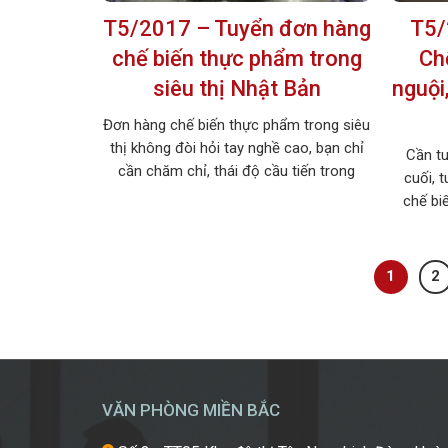
T5/2017 – Tuyển đơn hàng
T5/
chế biến thực phẩm trong
Chế
siêu thị Nhật Bản
nguội,
Đơn hàng chế biến thực phẩm trong siêu
thị không đòi hỏi tay nghề cao, bạn chỉ
Cần t
cần chăm chỉ, thái độ cầu tiến trong
cuối, 
công việc, với mức lương cao chế độ
chế bi
phúc lợi tốt phù hợp cho cả lao động
là Chế b
nam và nữ muốn đi xuất khẩu lao động
khói. 
nhật bản 1. […]
đơn h
1
2
đăng
VĂN PHÒNG MIỀN BẮC