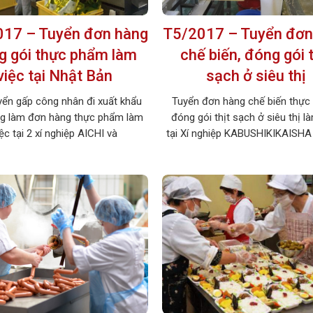
17 – Tuyển đơn hàng
T5/2017 – Tuyển đơn
g gói thực phẩm làm
chế biến, đóng gói t
việc tại Nhật Bản
sạch ở siêu thị
yển gấp công nhân đi xuất khẩu
Tuyển đơn hàng chế biến thực
ng làm đơn hàng thực phẩm làm
đóng gói thịt sạch ở siêu thị l
iệc tại 2 xí nghiệp AICHI và
tại Xí nghiệp KABUSHIKIKAISHA
A Nhật Bản với mức lương cao,
Nhật Bản. Công việc nhẹ nhàng
ộ ưu đãi tốt. 1. MÔ TẢ CÔNG
cao, chế độ đãi ngộ công nhân 
 công việc: Đóng gói thực phẩm
phí đi xuất khẩu thấp, rất phù hợ
 tuyển: 08 nữ Số lượng thi tuyển:
bạn nữ có ý định đi xuất khẩu l
24 […]