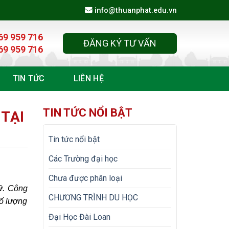
info@thuanphat.edu.vn
69 959 716
ĐĂNG KÝ TƯ VẤN
69 959 716
TIN TỨC
LIÊN HỆ
TIN TỨC NỔI BẬT
 TẠI
Tin tức nổi bật
Các Trường đại học
Chưa được phân loại
ữ. Công
CHƯƠNG TRÌNH DU HỌC
số lượng
Đại Học Đài Loan