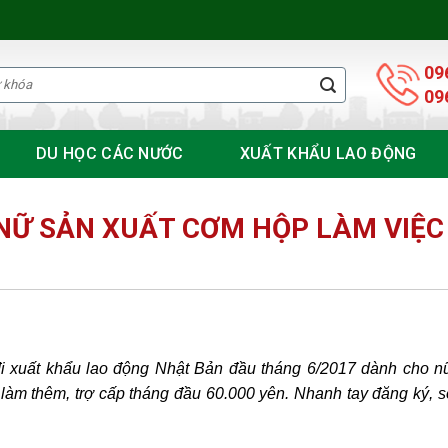
09
09
DU HỌC CÁC NƯỚC
XUẤT KHẨU LAO ĐỘNG
 NỮ SẢN XUẤT CƠM HỘP LÀM VIỆC
i xuất khẩu lao động Nhật Bản đầu tháng 6/2017 dành cho n
h làm thêm, trợ cấp tháng đầu 60.000 yên. Nhanh tay đăng ký, 