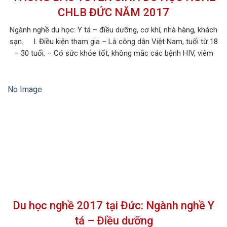
CHLB ĐỨC NĂM 2017
Ngành nghề du học: Y tá – điều dưỡng, cơ khí, nhà hàng, khách
sạn. I. Điều kiện tham gia – Là công dân Việt Nam, tuổi từ 18
– 30 tuổi. – Có sức khỏe tốt, không mắc các bệnh HIV, viêm
gan B,bệnh truyền nhiễm… – Không tiền án, tiền sự. – Trình độ:
Tốt […]
No Image
Du học nghề 2017 tại Đức: Ngành nghề Y
tá – Điều dưỡng