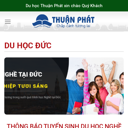
Skip
Du học Thuận Phát xin chào Quý Khách
to
content
DU HỌC ĐỨC
THÔNG BÁO TUYỂN SINH DU HỌC NGHỀ