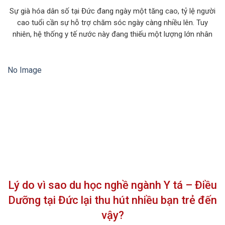
Sự già hóa dân số tại Đức đang ngày một tăng cao, tỷ lệ người
cao tuổi cần sự hỗ trợ chăm sóc ngày càng nhiều lên. Tuy
nhiên, hệ thống y tế nước này đang thiếu một lượng lớn nhân
viên ngành y tá – điều dưỡng viên nên không thể đáp ứng
hết được nhu cầu. […]
No Image
Lý do vì sao du học nghề ngành Y tá – Điều
Dưỡng tại Đức lại thu hút nhiều bạn trẻ đến
vậy?