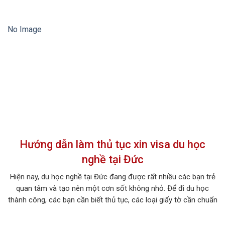
nghiệp, chuyên gia về ẩm thực hay tự kinh doanh, việc được
đào tạo bài bản […]
No Image
Hướng dẫn làm thủ tục xin visa du học
nghề tại Đức
Hiện nay, du học nghề tại Đức đang được rất nhiều các bạn trẻ
quan tâm và tạo nên một cơn sốt không nhỏ. Để đi du học
thành công, các bạn cần biết thủ tục, các loại giấy tờ cần chuẩn
bị để xin visa du học nghề tại Đức như sau. 1. 02 đơn […]