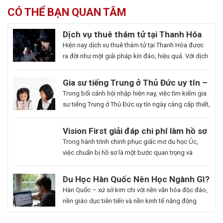
CÓ THỂ BẠN QUAN TÂM
Dịch vụ thuê thám tử tại Thanh Hóa
uy tín và hoạt động 24/7
Hiện nay dịch vụ thuê thám tử tại Thanh Hóa được
ra đời như một giải pháp kín đáo, hiệu quả. Với dịch
vụ này giúp khách hàng nhanh chóng nắm bắt
thông tin cần thiết và bảo vệ cuộc sống, công việc
Gia sư tiếng Trung ở Thủ Đức uy tín –
một cách chủ động. Để giúp bạn có thể hiểu rõ hơn
Hoa Ngữ Đông Phương
Trong bối cảnh hội nhập hiện nay, việc tìm kiếm gia
[…]
sư tiếng Trung ở Thủ Đức uy tín ngày càng cấp thiết,
nhất là những ai muốn thăng tiến sự nghiệp hoặc
du học. Hoa Ngữ Đông Phương với nhiều năm kinh
Du
Vision First giải đáp chi phí làm hồ sơ
nghiệm, cam kết mang lại chất lượng giảng dạy
Học
du học Úc có đắt không?
Bạn
Trong hành trình chinh phục giấc mơ du học Úc,
vượt trội, giúp […]
Hàn
là
việc chuẩn bị hồ sơ là một bước quan trọng và
Quốc
người
không thể thiếu. Tuy nhiên, nhiều sinh viên, phụ
Ngành
đam
huynh vẫn băn khoăn về khoản chi phí liên quan
Du Học Hàn Quốc Nên Học Ngành Gì?
Làm
mê
đến quá trình này. Vậy, Vision First sẽ giải đáp chi
Cẩm Nang Lựa Chọn Ngành Phù Hợp
Hàn Quốc – xứ sở kim chi với nền văn hóa độc đáo,
Đẹp:
cái
phí làm hồ sơ […]
Từ Chuyên Gia Thuận Phát
nền giáo dục tiên tiến và nền kinh tế năng động
Chắp
đẹp,
đang trở thành điểm đến du học mơ ước của hàng
Cánh
luôn
ngàn học sinh, sinh viên Việt Nam. Tuy nhiên, giữa