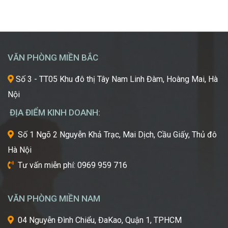
Giấc
khao
vô vàn lựa chọn về trường học và ngành học, […]
Mơ
khát
Chinh
được
Phục
học
“Kinh
hỏi
VĂN PHÒNG MIỀN BẮC
Đô
những
Sắc
xu
Số 3 - TT05 Khu đô thị Tây Nam Linh Đàm, Hoàng Mai, Hà
Đẹp”
hướng
Nội
Châu
mới
Á
nhất,
ĐỊA ĐIỂM KINH DOANH:
kỹ
thuật
Số 1 Ngõ 2 Nguyễn Khả Trạc, Mai Dịch, Cầu Giấy, Thủ đô
tiên
Hà Nội
tiến
nhất
Tư vấn miễn phí: 0969 959 716
từ
một
trong
VĂN PHÒNG MIỀN NAM
những
cái
04 Nguyễn Đình Chiểu, ĐaKao, Quận 1, TPHCM