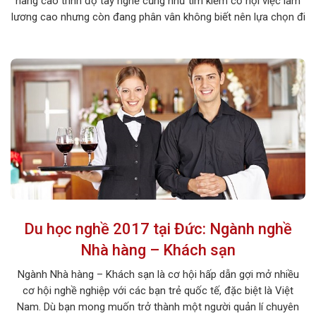
nâng cao trình độ tay nghề cũng như tìm kiếm cơ hội việc làm
lương cao nhưng còn đang phân vân không biết nên lựa chọn đi
du học tại Đức hay tại Nhật. Hãy cùng Thuận Phát tìm hiểu bài
viết […]
Du học nghề 2017 tại Đức: Ngành nghề
Nhà hàng – Khách sạn
Ngành Nhà hàng – Khách sạn là cơ hội hấp dẫn gợi mở nhiều
cơ hội nghề nghiệp với các bạn trẻ quốc tế, đặc biệt là Việt
Nam. Dù bạn mong muốn trở thành một người quản lí chuyên