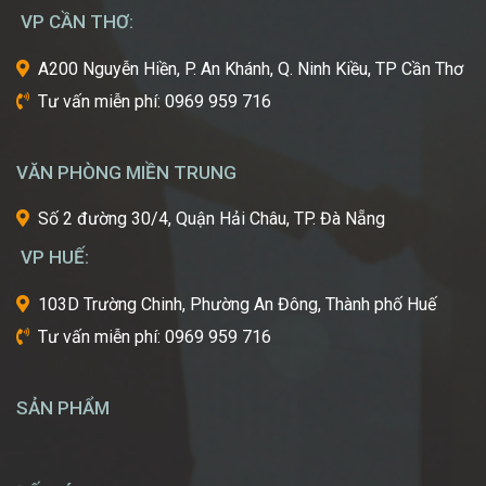
nôi
VP CẦN THƠ:
của
ngành
A200 Nguyễn Hiền, P. An Khánh, Q. Ninh Kiều, TP Cần Thơ
công
Tư vấn miễn phí: 0969 959 716
nghiệp
làm
đẹp
VĂN PHÒNG MIỀN TRUNG
thế
giới?
Số 2 đường 30/4, Quận Hải Châu, TP. Đà Nẵng
Bạn
mơ
VP HUẾ:
ước
một
103D Trường Chinh, Phường An Đông, Thành phố Huế
ngày
Tư vấn miễn phí: 0969 959 716
được
tự
tay
SẢN PHẨM
tạo
nên
những
diện