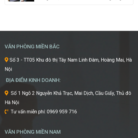
Chắp
đẹp,
đang trở thành điểm đến du học mơ ước của hàng
Cánh
luôn
ngàn học sinh, sinh viên Việt Nam. Tuy nhiên, giữa
Giấc
khao
vô vàn lựa chọn về trường học và ngành học, […]
Mơ
khát
Chinh
được
Phục
học
“Kinh
hỏi
VĂN PHÒNG MIỀN BẮC
Đô
những
Sắc
xu
Số 3 - TT05 Khu đô thị Tây Nam Linh Đàm, Hoàng Mai, Hà
Đẹp”
hướng
Nội
Châu
mới
Á
nhất,
ĐỊA ĐIỂM KINH DOANH:
kỹ
thuật
Số 1 Ngõ 2 Nguyễn Khả Trạc, Mai Dịch, Cầu Giấy, Thủ đô
tiên
Hà Nội
tiến
nhất
Tư vấn miễn phí: 0969 959 716
từ
một
trong
VĂN PHÒNG MIỀN NAM
những