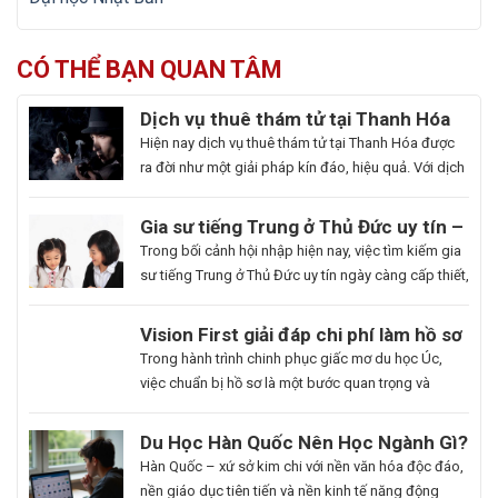
CÓ THỂ BẠN QUAN TÂM
Dịch vụ thuê thám tử tại Thanh Hóa
uy tín và hoạt động 24/7
Hiện nay dịch vụ thuê thám tử tại Thanh Hóa được
ra đời như một giải pháp kín đáo, hiệu quả. Với dịch
vụ này giúp khách hàng nhanh chóng nắm bắt
thông tin cần thiết và bảo vệ cuộc sống, công việc
Gia sư tiếng Trung ở Thủ Đức uy tín –
một cách chủ động. Để giúp bạn có thể hiểu rõ hơn
Hoa Ngữ Đông Phương
Trong bối cảnh hội nhập hiện nay, việc tìm kiếm gia
[…]
sư tiếng Trung ở Thủ Đức uy tín ngày càng cấp thiết,
nhất là những ai muốn thăng tiến sự nghiệp hoặc
du học. Hoa Ngữ Đông Phương với nhiều năm kinh
Du
Vision First giải đáp chi phí làm hồ sơ
nghiệm, cam kết mang lại chất lượng giảng dạy
Học
du học Úc có đắt không?
Bạn
Trong hành trình chinh phục giấc mơ du học Úc,
vượt trội, giúp […]
Hàn
là
việc chuẩn bị hồ sơ là một bước quan trọng và
Quốc
người
không thể thiếu. Tuy nhiên, nhiều sinh viên, phụ
Ngành
đam
huynh vẫn băn khoăn về khoản chi phí liên quan
Du Học Hàn Quốc Nên Học Ngành Gì?
Làm
mê
đến quá trình này. Vậy, Vision First sẽ giải đáp chi
Cẩm Nang Lựa Chọn Ngành Phù Hợp
Hàn Quốc – xứ sở kim chi với nền văn hóa độc đáo,
Đẹp:
cái
phí làm hồ sơ […]
Từ Chuyên Gia Thuận Phát
nền giáo dục tiên tiến và nền kinh tế năng động