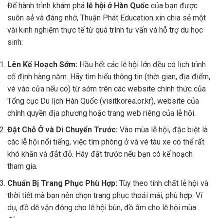
Để hành trình khám phá
lễ hội ở Hàn Quốc
của bạn được
suôn sẻ và đáng nhớ, Thuận Phát Education xin chia sẻ một
vài kinh nghiệm thực tế từ quá trình tư vấn và hỗ trợ du học
sinh:
Lên Kế Hoạch Sớm:
Hầu hết các lễ hội lớn đều có lịch trình
cố định hàng năm. Hãy tìm hiểu thông tin (thời gian, địa điểm,
vé vào cửa nếu có) từ sớm trên các website chính thức của
Tổng cục Du lịch Hàn Quốc (visitkorea.or.kr), website của
chính quyền địa phương hoặc trang web riêng của lễ hội.
Đặt Chỗ Ở và Di Chuyển Trước:
Vào mùa lễ hội, đặc biệt là
các lễ hội nổi tiếng, việc tìm phòng ở và vé tàu xe có thể rất
khó khăn và đắt đỏ. Hãy đặt trước nếu bạn có kế hoạch
tham gia.
Chuẩn Bị Trang Phục Phù Hợp:
Tùy theo tính chất lễ hội và
thời tiết mà bạn nên chọn trang phục thoải mái, phù hợp. Ví
dụ, đồ dễ vận động cho lễ hội bùn, đồ ấm cho lễ hội mùa