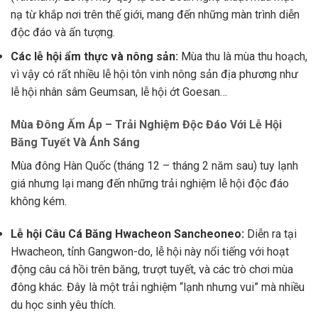
nạ từ khắp nơi trên thế giới, mang đến những màn trình diễn
độc đáo và ấn tượng.
Các lễ hội ẩm thực và nông sản:
Mùa thu là mùa thu hoạch,
vì vậy có rất nhiều lễ hội tôn vinh nông sản địa phương như
lễ hội nhân sâm Geumsan, lễ hội ớt Goesan…
Mùa Đông Ấm Áp – Trải Nghiệm Độc Đáo Với Lễ Hội
Băng Tuyết Và Ánh Sáng
Mùa đông Hàn Quốc (tháng 12 – tháng 2 năm sau) tuy lạnh
giá nhưng lại mang đến những trải nghiệm lễ hội độc đáo
không kém.
Lễ hội Câu Cá Băng Hwacheon Sancheoneo:
Diễn ra tại
Hwacheon, tỉnh Gangwon-do, lễ hội này nổi tiếng với hoạt
động câu cá hồi trên băng, trượt tuyết, và các trò chơi mùa
đông khác. Đây là một trải nghiệm “lạnh nhưng vui” mà nhiều
du học sinh yêu thích.