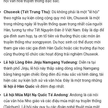
hội văn hóa truyền thống đặc sắc.
Chuseok (Tết Trung Thu):
Dù không phải là một “lễ hội”
theo nghĩa sự kiện công cộng quy mô lớn, Chuseok là một
trong những ngày lễ truyền thống quan trọng nhất của người
Hàn, tương tự như Tết Nguyên Đán ở Việt Nam. Đây là dịp để
gia đình sum họp, tạ ơn tổ tiên và thưởng thức các món ăn
truyền thống như songpyeon. Du học sinh có thể được mời
tham gia vào các gia đình Hàn Quốc hoặc các trường đại học
cũng thường tổ chức các hoạt động trải nghiệm Chuseok.
Lễ hội Lồng Đèn Jinju Namgang Yudeung:
Diễn ra tại
thành phố Jinju, lễ hội này thắp sáng dòng sông Namgang
bằng hàng ngàn chiếc lồng đèn đủ màu sắc và hình dáng, tái
hiện các sự kiện lịch sử và văn hóa. Đây là một trong những
lễ hội ở Hàn Quốc
về đêm đẹp nhất.
Lễ hội Múa Mặt Nạ Quốc Tế Andong:
Andong là cái nôi
của văn hóa Nho giáo và các điệu múa mặt nạ truyền thống
(Talchum). Lễ hội này quy tụ các đoàn nghệ thuật múa mặt