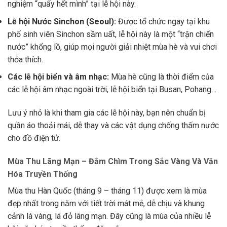
nghiệm “quẩy hết mình” tại lễ hội này.
Lễ hội Nước Sinchon (Seoul):
Được tổ chức ngay tại khu
phố sinh viên Sinchon sầm uất, lễ hội này là một “trận chiến
nước” khổng lồ, giúp mọi người giải nhiệt mùa hè và vui chơi
thỏa thích.
Các lễ hội biển và âm nhạc:
Mùa hè cũng là thời điểm của
các lễ hội âm nhạc ngoài trời, lễ hội biển tại Busan, Pohang…
Lưu ý nhỏ là khi tham gia các lễ hội này, bạn nên chuẩn bị
quần áo thoải mái, dễ thay và các vật dụng chống thấm nước
cho đồ điện tử.
Mùa Thu Lãng Mạn – Đắm Chìm Trong Sắc Vàng Và Văn
Hóa Truyền Thống
Mùa thu Hàn Quốc (tháng 9 – tháng 11) được xem là mùa
đẹp nhất trong năm với tiết trời mát mẻ, dễ chịu và khung
cảnh lá vàng, lá đỏ lãng mạn. Đây cũng là mùa của nhiều lễ