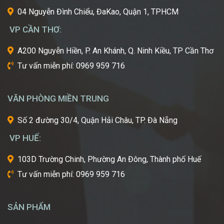
cái
04 Nguyễn Đình Chiểu, ĐaKao, Quận 1, TPHCM
nôi
VP CẦN THƠ:
của
ngành
A200 Nguyễn Hiền, P. An Khánh, Q. Ninh Kiều, TP Cần Thơ
công
Tư vấn miễn phí: 0969 959 716
nghiệp
làm
đẹp
VĂN PHÒNG MIỀN TRUNG
thế
giới?
Số 2 đường 30/4, Quận Hải Châu, TP. Đà Nẵng
Bạn
mơ
VP HUẾ:
ước
một
103D Trường Chinh, Phường An Đông, Thành phố Huế
ngày
Tư vấn miễn phí: 0969 959 716
được
tự
tay
SẢN PHẨM
tạo
nên