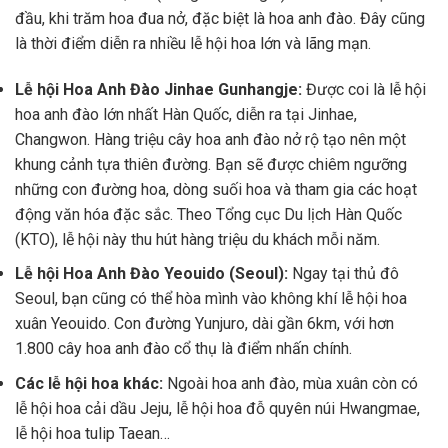
đầu, khi trăm hoa đua nở, đặc biệt là hoa anh đào. Đây cũng
là thời điểm diễn ra nhiều lễ hội hoa lớn và lãng mạn.
Lễ hội Hoa Anh Đào Jinhae Gunhangje:
Được coi là lễ hội
hoa anh đào lớn nhất Hàn Quốc, diễn ra tại Jinhae,
Changwon. Hàng triệu cây hoa anh đào nở rộ tạo nên một
khung cảnh tựa thiên đường. Bạn sẽ được chiêm ngưỡng
những con đường hoa, dòng suối hoa và tham gia các hoạt
động văn hóa đặc sắc. Theo Tổng cục Du lịch Hàn Quốc
(KTO), lễ hội này thu hút hàng triệu du khách mỗi năm.
Lễ hội Hoa Anh Đào Yeouido (Seoul):
Ngay tại thủ đô
Seoul, bạn cũng có thể hòa mình vào không khí lễ hội hoa
xuân Yeouido. Con đường Yunjuro, dài gần 6km, với hơn
1.800 cây hoa anh đào cổ thụ là điểm nhấn chính.
Các lễ hội hoa khác:
Ngoài hoa anh đào, mùa xuân còn có
lễ hội hoa cải dầu Jeju, lễ hội hoa đỗ quyên núi Hwangmae,
lễ hội hoa tulip Taean…