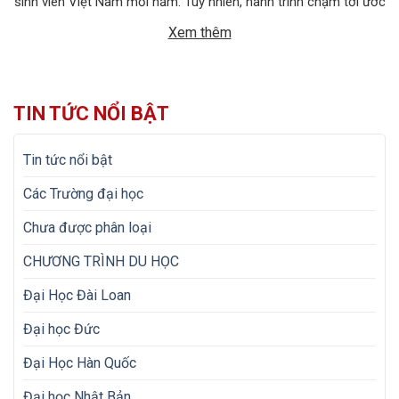
sinh viên Việt Nam mỗi năm. Tuy nhiên, hành trình chạm tới ước
mơ ấy không chỉ dừng lại ở việc chuẩn bị hồ sơ học […]
Xem thêm
TIN TỨC NỔI BẬT
Tin tức nổi bật
Các Trường đại học
Chưa được phân loại
CHƯƠNG TRÌNH DU HỌC
Đại Học Đài Loan
Đại học Đức
Đại Học Hàn Quốc
Đại học Nhật Bản