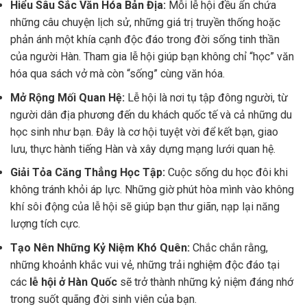
Hiểu Sâu Sắc Văn Hóa Bản Địa:
Mỗi lễ hội đều ẩn chứa
những câu chuyện lịch sử, những giá trị truyền thống hoặc
phản ánh một khía cạnh độc đáo trong đời sống tinh thần
của người Hàn. Tham gia lễ hội giúp bạn không chỉ “học” văn
hóa qua sách vở mà còn “sống” cùng văn hóa.
Mở Rộng Mối Quan Hệ:
Lễ hội là nơi tụ tập đông người, từ
người dân địa phương đến du khách quốc tế và cả những du
học sinh như bạn. Đây là cơ hội tuyệt vời để kết bạn, giao
lưu, thực hành tiếng Hàn và xây dựng mạng lưới quan hệ.
Giải Tỏa Căng Thẳng Học Tập:
Cuộc sống du học đôi khi
không tránh khỏi áp lực. Những giờ phút hòa mình vào không
khí sôi động của lễ hội sẽ giúp bạn thư giãn, nạp lại năng
lượng tích cực.
Tạo Nên Những Kỷ Niệm Khó Quên:
Chắc chắn rằng,
những khoảnh khắc vui vẻ, những trải nghiệm độc đáo tại
các
lễ hội ở Hàn Quốc
sẽ trở thành những kỷ niệm đáng nhớ
trong suốt quãng đời sinh viên của bạn.