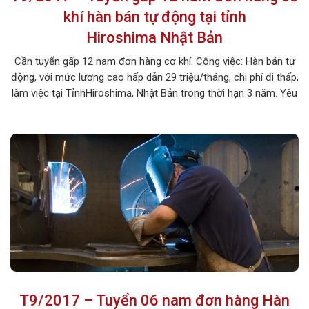
khí hàn bán tự động tại tỉnh
Hiroshima Nhật Bản
Cần tuyển gấp 12 nam đơn hàng cơ khí. Công việc: Hàn bán tự
động, với mức lương cao hấp dẫn 29 triệu/tháng, chi phí đi thấp,
làm việc tại TỉnhHiroshima, Nhật Bản trong thời hạn 3 năm. Yêu
cầu Nam từ 19-29 tuổi, chiều cao từ 1m60, cân nặng từ 52kg,
sức khỏe tốt, chăm chỉ làm việc và học […]
T9/2017 – Tuyển 06 nam đơn hàng Hàn