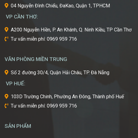
cái
04 Nguyễn Đình Chiểu, ĐaKao, Quận 1, TPHCM
nôi
VP CẦN THƠ:
của
ngành
A200 Nguyễn Hiền, P. An Khánh, Q. Ninh Kiều, TP Cần Thơ
công
Tư vấn miễn phí: 0969 959 716
nghiệp
làm
đẹp
VĂN PHÒNG MIỀN TRUNG
thế
giới?
Số 2 đường 30/4, Quận Hải Châu, TP. Đà Nẵng
Bạn
mơ
VP HUẾ:
ước
một
103D Trường Chinh, Phường An Đông, Thành phố Huế
ngày
Tư vấn miễn phí: 0969 959 716
được
tự
tay
SẢN PHẨM
tạo
nên