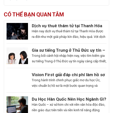
CÓ THỂ BẠN QUAN TÂM
Dịch vụ thuê thám tử tại Thanh Hóa
uy tín và hoạt động 24/7
Hiện nay dịch vụ thuê thám tử tại Thanh Hóa được
ra đời như một giải pháp kín đáo, hiệu quả. Với dịch
vụ này giúp khách hàng nhanh chóng nắm bắt
thông tin cần thiết và bảo vệ cuộc sống, công việc
Gia sư tiếng Trung ở Thủ Đức uy tín –
một cách chủ động. Để giúp bạn có thể hiểu rõ hơn
Hoa Ngữ Đông Phương
Trong bối cảnh hội nhập hiện nay, việc tìm kiếm gia
[…]
sư tiếng Trung ở Thủ Đức uy tín ngày càng cấp thiết,
nhất là những ai muốn thăng tiến sự nghiệp hoặc
du học. Hoa Ngữ Đông Phương với nhiều năm kinh
Du
Vision First giải đáp chi phí làm hồ sơ
nghiệm, cam kết mang lại chất lượng giảng dạy
Học
du học Úc có đắt không?
Bạn
Trong hành trình chinh phục giấc mơ du học Úc,
vượt trội, giúp […]
Hàn
là
việc chuẩn bị hồ sơ là một bước quan trọng và
Quốc
người
không thể thiếu. Tuy nhiên, nhiều sinh viên, phụ
Ngành
đam
huynh vẫn băn khoăn về khoản chi phí liên quan
Du Học Hàn Quốc Nên Học Ngành Gì?
Làm
mê
đến quá trình này. Vậy, Vision First sẽ giải đáp chi
Cẩm Nang Lựa Chọn Ngành Phù Hợp
Hàn Quốc – xứ sở kim chi với nền văn hóa độc đáo,
Đẹp:
cái
phí làm hồ sơ […]
Từ Chuyên Gia Thuận Phát
nền giáo dục tiên tiến và nền kinh tế năng động