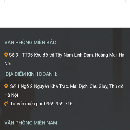
Chắp
đẹp,
đang trở thành điểm đến du học mơ ước của hàng
Cánh
luôn
ngàn học sinh, sinh viên Việt Nam. Tuy nhiên, giữa
Giấc
khao
vô vàn lựa chọn về trường học và ngành học, […]
Mơ
khát
Chinh
được
Phục
học
“Kinh
hỏi
VĂN PHÒNG MIỀN BẮC
Đô
những
Sắc
xu
Số 3 - TT05 Khu đô thị Tây Nam Linh Đàm, Hoàng Mai, Hà
Đẹp”
hướng
Nội
Châu
mới
Á
nhất,
ĐỊA ĐIỂM KINH DOANH:
kỹ
thuật
Số 1 Ngõ 2 Nguyễn Khả Trạc, Mai Dịch, Cầu Giấy, Thủ đô
tiên
Hà Nội
tiến
nhất
Tư vấn miễn phí: 0969 959 716
từ
một
trong
VĂN PHÒNG MIỀN NAM
những