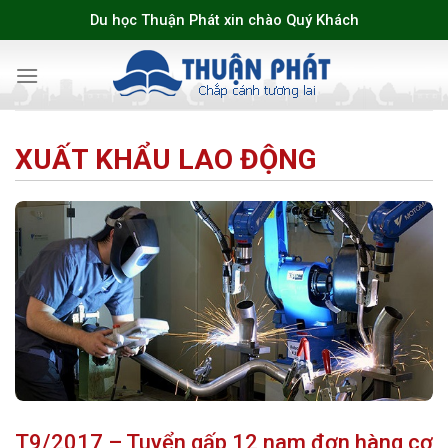
Skip
Du học Thuận Phát xin chào Quý Khách
to
content
XUẤT KHẨU LAO ĐỘNG
T9/2017 – Tuyển gấp 12 nam đơn hàng cơ