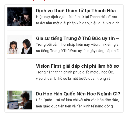
Dịch vụ thuê thám tử tại Thanh Hóa
uy tín và hoạt động 24/7
Hiện nay dịch vụ thuê thám tử tại Thanh Hóa được
ra đời như một giải pháp kín đáo, hiệu quả. Với dịch
vụ này giúp khách hàng nhanh chóng nắm bắt
thông tin cần thiết và bảo vệ cuộc sống, công việc
Gia sư tiếng Trung ở Thủ Đức uy tín –
một cách chủ động. Để giúp bạn có thể hiểu rõ hơn
Hoa Ngữ Đông Phương
Trong bối cảnh hội nhập hiện nay, việc tìm kiếm gia
[…]
sư tiếng Trung ở Thủ Đức uy tín ngày càng cấp thiết,
nhất là những ai muốn thăng tiến sự nghiệp hoặc
du học. Hoa Ngữ Đông Phương với nhiều năm kinh
Du
Vision First giải đáp chi phí làm hồ sơ
nghiệm, cam kết mang lại chất lượng giảng dạy
Học
du học Úc có đắt không?
Bạn
Trong hành trình chinh phục giấc mơ du học Úc,
vượt trội, giúp […]
Hàn
là
việc chuẩn bị hồ sơ là một bước quan trọng và
Quốc
người
không thể thiếu. Tuy nhiên, nhiều sinh viên, phụ
Ngành
đam
huynh vẫn băn khoăn về khoản chi phí liên quan
Du Học Hàn Quốc Nên Học Ngành Gì?
Làm
mê
đến quá trình này. Vậy, Vision First sẽ giải đáp chi
Cẩm Nang Lựa Chọn Ngành Phù Hợp
Hàn Quốc – xứ sở kim chi với nền văn hóa độc đáo,
Đẹp:
cái
phí làm hồ sơ […]
Từ Chuyên Gia Thuận Phát
nền giáo dục tiên tiến và nền kinh tế năng động
Chắp
đẹp,
đang trở thành điểm đến du học mơ ước của hàng
Cánh
luôn
ngàn học sinh, sinh viên Việt Nam. Tuy nhiên, giữa
Giấc
khao
vô vàn lựa chọn về trường học và ngành học, […]