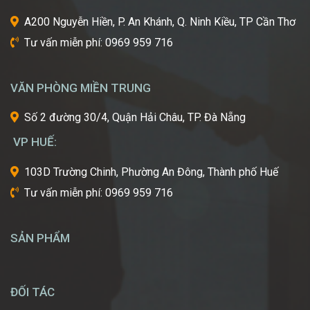
ngành
A200 Nguyễn Hiền, P. An Khánh, Q. Ninh Kiều, TP Cần Thơ
công
Tư vấn miễn phí: 0969 959 716
nghiệp
làm
đẹp
VĂN PHÒNG MIỀN TRUNG
thế
giới?
Số 2 đường 30/4, Quận Hải Châu, TP. Đà Nẵng
Bạn
mơ
VP HUẾ:
ước
một
103D Trường Chinh, Phường An Đông, Thành phố Huế
ngày
Tư vấn miễn phí: 0969 959 716
được
tự
tay
SẢN PHẨM
tạo
nên
những
diện
ĐỐI TÁC
mạo