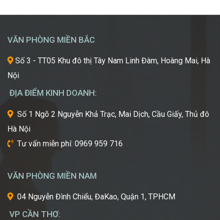
Mơ
khát
Chinh
được
Phục
học
“Kinh
hỏi
VĂN PHÒNG MIỀN BẮC
Đô
những
Sắc
xu
Số 3 - TT05 Khu đô thị Tây Nam Linh Đàm, Hoàng Mai, Hà
Đẹp”
hướng
Nội
Châu
mới
Á
nhất,
ĐỊA ĐIỂM KINH DOANH:
kỹ
thuật
Số 1 Ngõ 2 Nguyễn Khả Trạc, Mai Dịch, Cầu Giấy, Thủ đô
tiên
Hà Nội
tiến
nhất
Tư vấn miễn phí: 0969 959 716
từ
một
trong
VĂN PHÒNG MIỀN NAM
những
cái
04 Nguyễn Đình Chiểu, ĐaKao, Quận 1, TPHCM
nôi
VP CẦN THƠ:
của