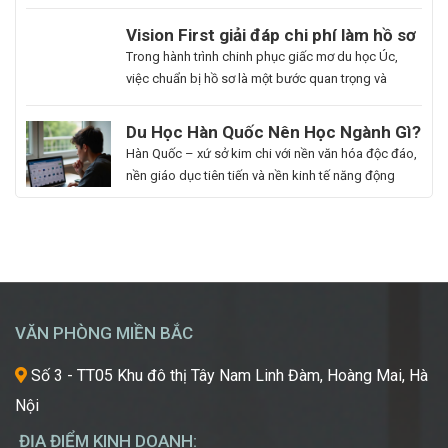
nhất là những ai muốn thăng tiến sự nghiệp hoặc
du học. Hoa Ngữ Đông Phương với nhiều năm kinh
Du
Vision First giải đáp chi phí làm hồ sơ
nghiệm, cam kết mang lại chất lượng giảng dạy
Học
du học Úc có đắt không?
Bạn
Trong hành trình chinh phục giấc mơ du học Úc,
vượt trội, giúp […]
Hàn
là
việc chuẩn bị hồ sơ là một bước quan trọng và
Quốc
người
không thể thiếu. Tuy nhiên, nhiều sinh viên, phụ
Ngành
đam
huynh vẫn băn khoăn về khoản chi phí liên quan
Du Học Hàn Quốc Nên Học Ngành Gì?
Làm
mê
đến quá trình này. Vậy, Vision First sẽ giải đáp chi
Cẩm Nang Lựa Chọn Ngành Phù Hợp
Hàn Quốc – xứ sở kim chi với nền văn hóa độc đáo,
Đẹp:
cái
phí làm hồ sơ […]
Từ Chuyên Gia Thuận Phát
nền giáo dục tiên tiến và nền kinh tế năng động
Chắp
đẹp,
đang trở thành điểm đến du học mơ ước của hàng
Cánh
luôn
ngàn học sinh, sinh viên Việt Nam. Tuy nhiên, giữa
Giấc
khao
vô vàn lựa chọn về trường học và ngành học, […]
Mơ
khát
Chinh
được
Phục
học
“Kinh
hỏi
VĂN PHÒNG MIỀN BẮC
Đô
những
Sắc
xu
Số 3 - TT05 Khu đô thị Tây Nam Linh Đàm, Hoàng Mai, Hà
Đẹp”
hướng
Nội
Châu
mới
Á
nhất,
ĐỊA ĐIỂM KINH DOANH: