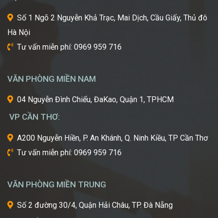
kỹ
thuật
Số 1 Ngõ 2 Nguyễn Khả Trạc, Mai Dịch, Cầu Giấy, Thủ đô
tiên
Hà Nội
tiến
nhất
Tư vấn miễn phí: 0969 959 716
từ
một
trong
VĂN PHÒNG MIỀN NAM
những
cái
04 Nguyễn Đình Chiểu, ĐaKao, Quận 1, TPHCM
nôi
VP CẦN THƠ:
của
ngành
A200 Nguyễn Hiền, P. An Khánh, Q. Ninh Kiều, TP Cần Thơ
công
Tư vấn miễn phí: 0969 959 716
nghiệp
làm
đẹp
VĂN PHÒNG MIỀN TRUNG
thế
giới?
Số 2 đường 30/4, Quận Hải Châu, TP. Đà Nẵng
Bạn
mơ