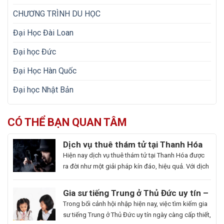
CHƯƠNG TRÌNH DU HỌC
Đại Học Đài Loan
Đại học Đức
Đại Học Hàn Quốc
Đại học Nhật Bản
CÓ THỂ BẠN QUAN TÂM
Dịch vụ thuê thám tử tại Thanh Hóa
uy tín và hoạt động 24/7
Hiện nay dịch vụ thuê thám tử tại Thanh Hóa được
ra đời như một giải pháp kín đáo, hiệu quả. Với dịch
vụ này giúp khách hàng nhanh chóng nắm bắt
thông tin cần thiết và bảo vệ cuộc sống, công việc
Gia sư tiếng Trung ở Thủ Đức uy tín –
một cách chủ động. Để giúp bạn có thể hiểu rõ hơn
Hoa Ngữ Đông Phương
Trong bối cảnh hội nhập hiện nay, việc tìm kiếm gia
[…]
sư tiếng Trung ở Thủ Đức uy tín ngày càng cấp thiết,