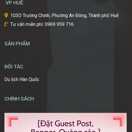
VP HUẾ:
ước
một
103D Trường Chinh, Phường An Đông, Thành phố Huế
ngày
Tư vấn miễn phí: 0969 959 716
được
tự
tay
SẢN PHẨM
tạo
nên
những
diện
ĐỐI TÁC
mạo
ấn
Du lịch Hàn Quốc
tượng,
giúp
mọi
CHÍNH SÁCH
người
[…]