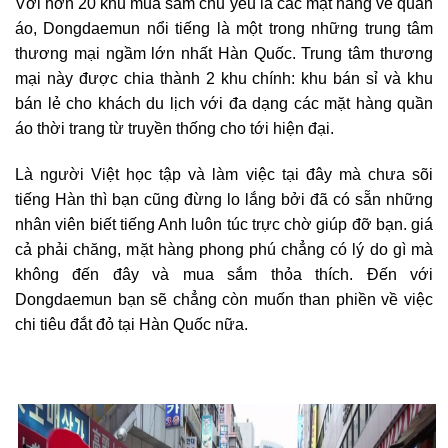
Với hơn 20 khu mua sắm chủ yếu là các mặt hàng về quần
áo, Dongdaemun nổi tiếng là một trong những trung tâm
thương mại ngầm lớn nhất Hàn Quốc. Trung tâm thương
mại này được chia thành 2 khu chính: khu bán sỉ và khu
bán lẻ cho khách du lịch với đa dạng các mặt hàng quần
áo thời trang từ truyền thống cho tới hiện đại.
Là người Việt học tập và làm việc tại đây mà chưa sõi
tiếng Hàn thì bạn cũng đừng lo lắng bởi đã có sẵn những
nhân viên biết tiếng Anh luôn túc trực chờ giúp đỡ bạn. giá
cả phải chăng, mặt hàng phong phú chẳng có lý do gì mà
không đến đây và mua sắm thỏa thích. Đến với
Dongdaemun bạn sẽ chẳng còn muốn than phiền về việc
chi tiêu đắt đỏ tại Hàn Quốc nữa.