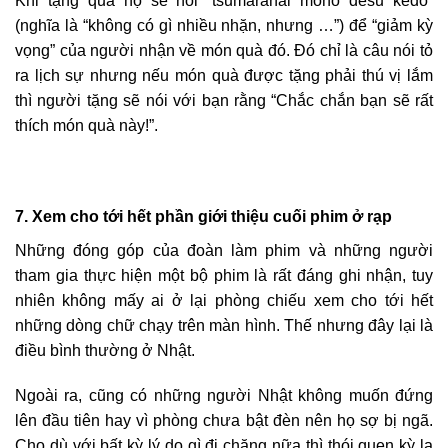
Khi tặng quà họ sẽ nói “tsumaranai mono desu kedo”
(nghĩa là “không có gì nhiều nhặn, nhưng …”) để “giảm kỳ
vọng” của người nhận về món quà đó. Đó chỉ là câu nói tỏ
ra lịch sự nhưng nếu món quà được tặng phải thú vị lắm
thì người tặng sẽ nói với bạn rằng “Chắc chắn bạn sẽ rất
thích món quà này!”.
7. Xem cho tới hết phần giới thiệu cuối phim ở rạp
Những đóng góp của đoàn làm phim và những người
tham gia thực hiện một bộ phim là rất đáng ghi nhận, tuy
nhiên không mấy ai ở lại phòng chiếu xem cho tới hết
những dòng chữ chạy trên màn hình. Thế nhưng đây lại là
điều bình thường ở Nhật.
Ngoài ra, cũng có những người Nhật không muốn đứng
lên đầu tiên hay vì phòng chưa bật đèn nên họ sợ bị ngã.
Cho dù với bất kỳ lý do gì đi chăng nữa thì thói quen kỳ lạ