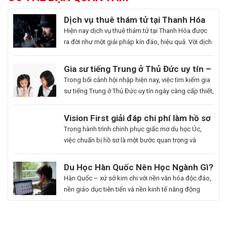
Dịch vụ thuê thám tử tại Thanh Hóa
uy tín và hoạt động 24/7
Hiện nay dịch vụ thuê thám tử tại Thanh Hóa được
ra đời như một giải pháp kín đáo, hiệu quả. Với dịch
vụ này giúp khách hàng nhanh chóng nắm bắt
thông tin cần thiết và bảo vệ cuộc sống, công việc
Gia sư tiếng Trung ở Thủ Đức uy tín –
một cách chủ động. Để giúp bạn có thể hiểu rõ hơn
Hoa Ngữ Đông Phương
Trong bối cảnh hội nhập hiện nay, việc tìm kiếm gia
[…]
sư tiếng Trung ở Thủ Đức uy tín ngày càng cấp thiết,
nhất là những ai muốn thăng tiến sự nghiệp hoặc
du học. Hoa Ngữ Đông Phương với nhiều năm kinh
Du
Vision First giải đáp chi phí làm hồ sơ
nghiệm, cam kết mang lại chất lượng giảng dạy
Học
du học Úc có đắt không?
Bạn
Trong hành trình chinh phục giấc mơ du học Úc,
vượt trội, giúp […]
Hàn
là
việc chuẩn bị hồ sơ là một bước quan trọng và
Quốc
người
không thể thiếu. Tuy nhiên, nhiều sinh viên, phụ
Ngành
đam
huynh vẫn băn khoăn về khoản chi phí liên quan
Du Học Hàn Quốc Nên Học Ngành Gì?
Làm
mê
đến quá trình này. Vậy, Vision First sẽ giải đáp chi
Cẩm Nang Lựa Chọn Ngành Phù Hợp
Hàn Quốc – xứ sở kim chi với nền văn hóa độc đáo,
Đẹp:
cái
phí làm hồ sơ […]
Từ Chuyên Gia Thuận Phát
nền giáo dục tiên tiến và nền kinh tế năng động
Chắp
đẹp,
đang trở thành điểm đến du học mơ ước của hàng
Cánh
luôn
ngàn học sinh, sinh viên Việt Nam. Tuy nhiên, giữa
Giấc
khao
vô vàn lựa chọn về trường học và ngành học, […]