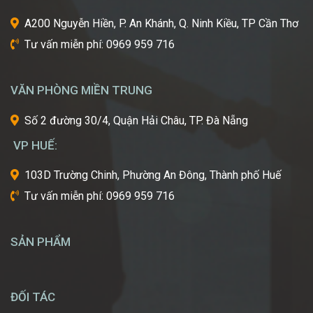
ngành
A200 Nguyễn Hiền, P. An Khánh, Q. Ninh Kiều, TP Cần Thơ
công
Tư vấn miễn phí: 0969 959 716
nghiệp
làm
đẹp
VĂN PHÒNG MIỀN TRUNG
thế
giới?
Số 2 đường 30/4, Quận Hải Châu, TP. Đà Nẵng
Bạn
mơ
VP HUẾ:
ước
một
103D Trường Chinh, Phường An Đông, Thành phố Huế
ngày
Tư vấn miễn phí: 0969 959 716
được
tự
tay
SẢN PHẨM
tạo
nên
những
diện
ĐỐI TÁC
mạo