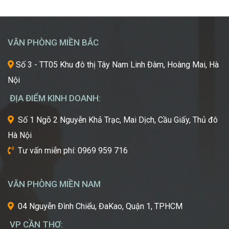
Mơ
khát
Chinh
được
Phục
học
“Kinh
hỏi
VĂN PHÒNG MIỀN BẮC
Đô
những
Sắc
xu
Số 3 - TT05 Khu đô thị Tây Nam Linh Đàm, Hoàng Mai, Hà
Đẹp”
hướng
Nội
Châu
mới
Á
nhất,
ĐỊA ĐIỂM KINH DOANH:
kỹ
thuật
Số 1 Ngõ 2 Nguyễn Khả Trạc, Mai Dịch, Cầu Giấy, Thủ đô
tiên
Hà Nội
tiến
nhất
Tư vấn miễn phí: 0969 959 716
từ
một
trong
VĂN PHÒNG MIỀN NAM
những
cái
04 Nguyễn Đình Chiểu, ĐaKao, Quận 1, TPHCM
nôi
VP CẦN THƠ:
của