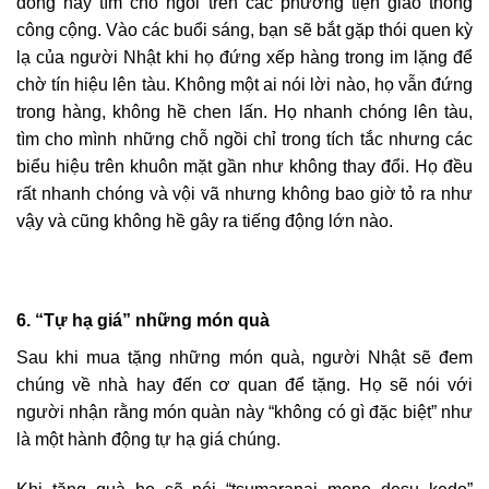
đông hay tìm chỗ ngồi trên các phương tiện giao thông
công cộng. Vào các buổi sáng, bạn sẽ bắt gặp thói quen kỳ
lạ của người Nhật khi họ đứng xếp hàng trong im lặng để
chờ tín hiệu lên tàu. Không một ai nói lời nào, họ vẫn đứng
trong hàng, không hề chen lấn. Họ nhanh chóng lên tàu,
tìm cho mình những chỗ ngồi chỉ trong tích tắc nhưng các
biểu hiệu trên khuôn mặt gần như không thay đổi. Họ đều
rất nhanh chóng và vội vã nhưng không bao giờ tỏ ra như
vậy và cũng không hề gây ra tiếng động lớn nào.
6. “Tự hạ giá” những món quà
Sau khi mua tặng những món quà, người Nhật sẽ đem
chúng về nhà hay đến cơ quan để tặng. Họ sẽ nói với
người nhận rằng món quàn này “không có gì đặc biệt” như
là một hành động tự hạ giá chúng.