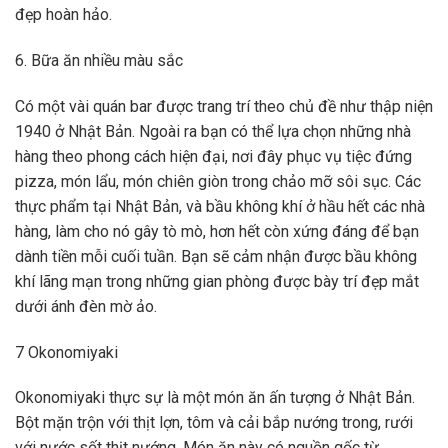
đẹp hoàn hảo.
6. Bữa ăn nhiều màu sắc
Có một vài quán bar được trang trí theo chủ đề như thập niện
1940 ở Nhật Bản. Ngoài ra bạn có thể lựa chọn những nhà
hàng theo phong cách hiện đại, nơi đây phục vụ tiệc đứng
pizza, món lẩu, món chiên giòn trong chảo mỡ sôi sục. Các
thực phẩm tại Nhật Bản, và bầu không khí ở hầu hết các nhà
hàng, làm cho nó gây tò mò, hơn hết còn xứng đáng để bạn
dành tiền mỗi cuối tuần. Bạn sẽ cảm nhận được bầu không
khí lãng mạn trong những gian phòng được bày trí đẹp mắt
dưới ánh đèn mờ ảo.
7 Okonomiyaki
Okonomiyaki thực sự là một món ăn ấn tượng ở Nhật Bản.
Bột mặn trộn với thịt lợn, tôm và cải bắp nướng trong, rưới
với nước sốt thịt nướng. Món ăn này có nguồn gốc từ