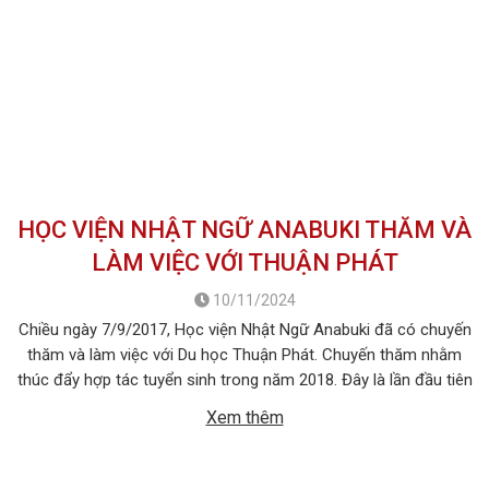
HỌC VIỆN NHẬT NGỮ ANABUKI THĂM VÀ
LÀM VIỆC VỚI THUẬN PHÁT
10/11/2024
Chiều ngày 7/9/2017, Học viện Nhật Ngữ Anabuki đã có chuyến
thăm và làm việc với Du học Thuận Phát. Chuyến thăm nhằm
thúc đẩy hợp tác tuyển sinh trong năm 2018. Đây là lần đầu tiên
Học viện Nhật Ngữ Anabuki đến thăm và làm việc với Du học
Xem thêm
Thuận Phát. Trong khuôn khổ buổi làm […]