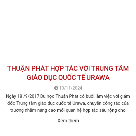
THUẬN PHÁT HỢP TÁC VỚI TRUNG TÂM
GIÁO DỤC QUỐC TẾ URAWA
10/11/2024
Ngày 18 /9/2017 Du học Thuận Phát có buổi làm việc với giám
đốc Trung tâm giáo dục quốc tế Urawa, chuyến công tác của
trường nhằm nâng cao mối quan hệ hợp tác sâu rộng cho
chương trình tuyển sinh du học Nhật Bản năm 2018. Lãnh đạo
Xem thêm
công ty Thuận Phát tiếp ông Hideki Akimoto […]