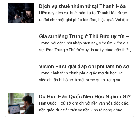
Dịch vụ thuê thám tử tại Thanh Hóa
uy tín và hoạt động 24/7
Hiện nay dịch vụ thuê thám tử tại Thanh Hóa được
ra đời như một giải pháp kín đáo, hiệu quả. Với dịch
vụ này giúp khách hàng nhanh chóng nắm bắt
thông tin cần thiết và bảo vệ cuộc sống, công việc
Gia sư tiếng Trung ở Thủ Đức uy tín –
một cách chủ động. Để giúp bạn có thể hiểu rõ hơn
Hoa Ngữ Đông Phương
Trong bối cảnh hội nhập hiện nay, việc tìm kiếm gia
[…]
sư tiếng Trung ở Thủ Đức uy tín ngày càng cấp thiết,
nhất là những ai muốn thăng tiến sự nghiệp hoặc
du học. Hoa Ngữ Đông Phương với nhiều năm kinh
Du
Vision First giải đáp chi phí làm hồ sơ
nghiệm, cam kết mang lại chất lượng giảng dạy
Học
du học Úc có đắt không?
Bạn
Trong hành trình chinh phục giấc mơ du học Úc,
vượt trội, giúp […]
Hàn
là
việc chuẩn bị hồ sơ là một bước quan trọng và
Quốc
người
không thể thiếu. Tuy nhiên, nhiều sinh viên, phụ
Ngành
đam
huynh vẫn băn khoăn về khoản chi phí liên quan
Du Học Hàn Quốc Nên Học Ngành Gì?
Làm
mê
đến quá trình này. Vậy, Vision First sẽ giải đáp chi
Cẩm Nang Lựa Chọn Ngành Phù Hợp
Hàn Quốc – xứ sở kim chi với nền văn hóa độc đáo,
Đẹp:
cái
phí làm hồ sơ […]
Từ Chuyên Gia Thuận Phát
nền giáo dục tiên tiến và nền kinh tế năng động
Chắp
đẹp,
đang trở thành điểm đến du học mơ ước của hàng
Cánh
luôn
ngàn học sinh, sinh viên Việt Nam. Tuy nhiên, giữa
Giấc
khao
vô vàn lựa chọn về trường học và ngành học, […]
Mơ
khát