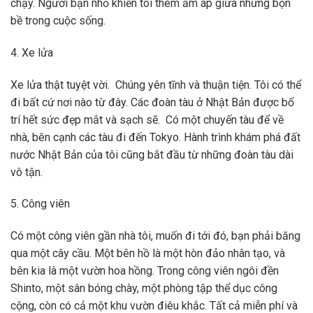
chạy. Người bạn nhỏ khiến tôi thêm ấm áp giữa những bộn
bề trong cuộc sống.
4. Xe lửa
Xe lửa thật tuyệt vời. Chúng yên tĩnh và thuận tiện. Tôi có thể
đi bất cứ nơi nào từ đây. Các đoàn tàu ở Nhật Bản được bố
trí hết sức đẹp mắt và sạch sẽ. Có một chuyến tàu để về
nhà, bên cạnh các tàu đi đến Tokyo. Hành trình khám phá đất
nước Nhật Bản của tôi cũng bắt đầu từ những đoàn tàu dài
vô tận.
5. Công viên
Có một công viên gần nhà tôi, muốn đi tới đó, bạn phải băng
qua một cây cầu. Một bên hồ là một hòn đảo nhân tạo, và
bên kia là một vườn hoa hồng. Trong công viên ngôi đền
Shinto, một sân bóng chày, một phòng tập thể dục công
cộng, còn có cả một khu vườn điêu khắc. Tất cả miễn phí và