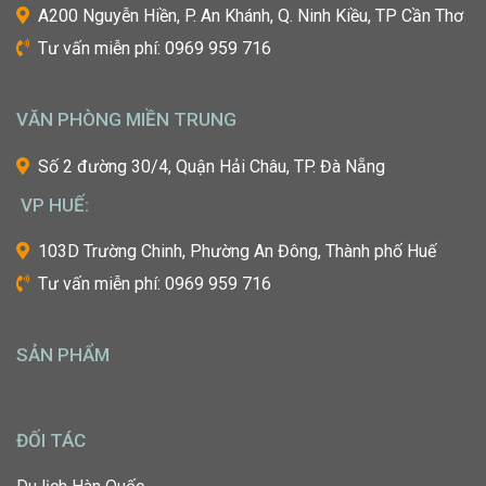
A200 Nguyễn Hiền, P. An Khánh, Q. Ninh Kiều, TP Cần Thơ
công
Tư vấn miễn phí: 0969 959 716
nghiệp
làm
đẹp
VĂN PHÒNG MIỀN TRUNG
thế
giới?
Số 2 đường 30/4, Quận Hải Châu, TP. Đà Nẵng
Bạn
mơ
VP HUẾ:
ước
một
103D Trường Chinh, Phường An Đông, Thành phố Huế
ngày
Tư vấn miễn phí: 0969 959 716
được
tự
tay
SẢN PHẨM
tạo
nên
những
diện
ĐỐI TÁC
mạo
ấn