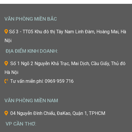
Chinh
được
Phục
học
“Kinh
hỏi
VĂN PHÒNG MIỀN BẮC
Đô
những
Sắc
xu
Số 3 - TT05 Khu đô thị Tây Nam Linh Đàm, Hoàng Mai, Hà
Đẹp”
hướng
Nội
Châu
mới
Á
nhất,
ĐỊA ĐIỂM KINH DOANH:
kỹ
thuật
Số 1 Ngõ 2 Nguyễn Khả Trạc, Mai Dịch, Cầu Giấy, Thủ đô
tiên
Hà Nội
tiến
nhất
Tư vấn miễn phí: 0969 959 716
từ
một
trong
VĂN PHÒNG MIỀN NAM
những
cái
04 Nguyễn Đình Chiểu, ĐaKao, Quận 1, TPHCM
nôi
VP CẦN THƠ:
của
ngành