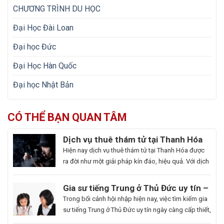
CHƯƠNG TRÌNH DU HỌC
Đại Học Đài Loan
Đại học Đức
Đại Học Hàn Quốc
Đại học Nhật Bản
CÓ THỂ BẠN QUAN TÂM
Dịch vụ thuê thám tử tại Thanh Hóa
uy tín và hoạt động 24/7
Hiện nay dịch vụ thuê thám tử tại Thanh Hóa được
ra đời như một giải pháp kín đáo, hiệu quả. Với dịch
vụ này giúp khách hàng nhanh chóng nắm bắt
thông tin cần thiết và bảo vệ cuộc sống, công việc
Gia sư tiếng Trung ở Thủ Đức uy tín –
một cách chủ động. Để giúp bạn có thể hiểu rõ hơn
Hoa Ngữ Đông Phương
Trong bối cảnh hội nhập hiện nay, việc tìm kiếm gia
[…]
sư tiếng Trung ở Thủ Đức uy tín ngày càng cấp thiết,
nhất là những ai muốn thăng tiến sự nghiệp hoặc