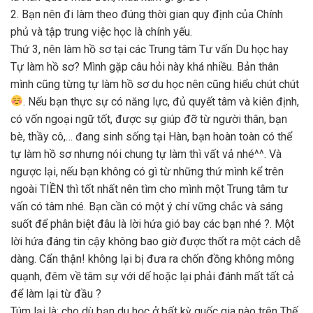
2. Bạn nên đi làm theo đúng thời gian quy định của Chính
phủ và tập trung việc học là chính yếu.
Thứ 3, nên làm hồ sơ tại các Trung tâm Tư vấn Du học hay
Tự làm hồ sơ? Mình gặp câu hỏi này khá nhiều. Bản thân
mình cũng từng tự làm hồ sơ du học nên cũng hiểu chút chút
. Nếu bạn thực sự có năng lực, đủ quyết tâm và kiên định,
có vốn ngoại ngữ tốt, được sự giúp đỡ từ người thân, bạn
bè, thầy cô,… đang sinh sống tại Hàn, bạn hoàn toàn có thể
tự làm hồ sơ nhưng nói chung tự làm thì vất vả nhé^^. Và
ngược lại, nếu bạn không có gì từ những thứ mình kể trên
ngoài TIỀN thì tốt nhất nên tìm cho mình một Trung tâm tư
vấn có tâm nhé. Bạn cần có một ý chí vững chắc và sáng
suốt để phân biệt đâu là lời hứa gió bay các bạn nhé ?. Một
lời hứa đáng tin cậy không bao giờ được thốt ra một cách dễ
dàng. Cẩn thận! không lại bị đưa ra chốn đồng không mông
quạnh, đêm về tâm sự với dế hoặc lại phải đánh mất tất cả
để làm lại từ đầu ?
Túm lại là: cho dù bạn du học ở bất kỳ quốc gia nào trên Thế