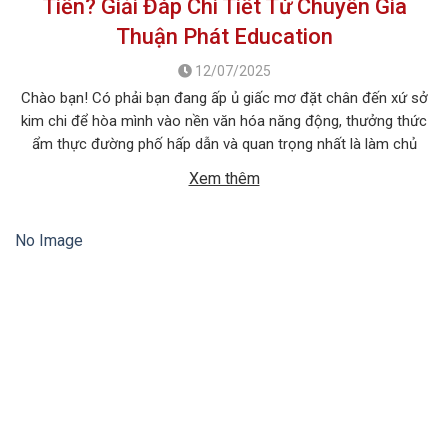
Tiền? Giải Đáp Chi Tiết Từ Chuyên Gia
Thuận Phát Education
12/07/2025
Chào bạn! Có phải bạn đang ấp ủ giấc mơ đặt chân đến xứ sở
kim chi để hòa mình vào nền văn hóa năng động, thưởng thức
ẩm thực đường phố hấp dẫn và quan trọng nhất là làm chủ
tiếng Hàn ngay trên quê hương của ngôn ngữ này? Chắc chắn,
Xem thêm
một trong […]
No Image