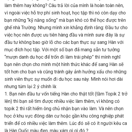
làm thêm hay không? Câu trả lời của mình là hoàn toàn nên,
vì ngoài việc hỗ trợ phí sinh hoạt, học tập thì nó còn dạy cho
bạn những “kỹ năng sống” mà bạn khó có thể học được trên
ghế nhà Trường. Nhưng mình xin khẳng định rằng: Đầu tư cho
việc học nên được ưu tiên hàng đầu và mình sure đây là sự
đầu tư không bao giờ lỗ cho các bạn thực sự sang Hàn với
mục đích học tập. Với một số bạn đã mang sẵn tư tưởng
“mượn danh du học để trốn đi làm trái phép” thì mình nghĩ
bạn nên chọn cho mình một hình thức khác để sang Hàn sẽ
tốt hơn cho bạn và cũng tránh gây ảnh hưởng xấu cho những
sinh viên thực sự muốn đi du học sau này. Mình nói hơi dài
nhưng túm lại 2 ý chính là:
1. Bạn nên đầu tư vốn tiếng Hàn cho thật tốt (tầm Topik 2 trở
lên) thì bạn sẽ tìm được nhiều việc làm thêm, vì không có
topik 2 thì rất hiếm ông chủ nhận bạn vào làm. Và nên chọn
học ở khu vực đông dân cư hoặc gần khu công nghiệp phát
triển để có nhiều việc làm thêm. Lúc đó sẽ có ít người kêu ca
là Hàn Quốc màu đen, màu xám gì gì đó ?