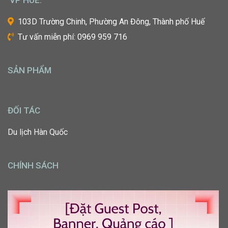
ước
một
103D Trường Chinh, Phường An Đông, Thành phố Huế
ngày
Tư vấn miễn phí: 0969 959 716
được
tự
tay
SẢN PHẨM
tạo
nên
những
diện
ĐỐI TÁC
mạo
ấn
Du lịch Hàn Quốc
tượng,
giúp
mọi
CHÍNH SÁCH
người
[…]