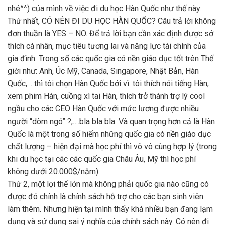
nhé^^) của mình về việc đi du học Hàn Quốc như thế này:
Thứ nhất, CÓ NÊN ĐI DU HỌC HÀN QUỐC? Câu trả lời không
đơn thuần là YES – NO. Để trả lời bạn cần xác định được sở
thích cá nhân, mục tiêu tương lai và năng lực tài chính của
gia đình. Trong số các quốc gia có nền giáo dục tốt trên Thế
giới như: Anh, Úc Mỹ, Canada, Singapore, Nhật Bản, Hàn
Quốc,… thì tôi chọn Hàn Quốc bởi vì: tôi thích nói tiếng Hàn,
xem phim Hàn, cuồng xì tai Hàn, thích trở thành trợ lý cool
ngầu cho các CEO Hàn Quốc với mức lương được nhiều
người “dòm ngó” ?,….bla bla bla. Và quan trọng hơn cả là Hàn
Quốc là một trong số hiếm những quốc gia có nền giáo dục
chất lượng – hiện đại mà học phí thì vô vô cùng hợp lý (trong
khi du học tại các các quốc gia Châu Âu, Mỹ thì học phí
không dưới 20.000$/năm).
Thứ 2, một lợi thế lớn mà không phải quốc gia nào cũng có
được đó chính là chính sách hỗ trợ cho các bạn sinh viên
làm thêm. Nhưng hiện tại mình thấy khá nhiều bạn đang lạm
dụng và sử dụng sai ý nghĩa của chính sách này. Có nên đi