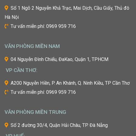
thuật
Số 1 Ngõ 2 Nguyễn Khả Trạc, Mai Dịch, Cầu Giấy, Thủ đô
tiên
Hà Nội
tiến
nhất
Tư vấn miễn phí: 0969 959 716
từ
một
trong
VĂN PHÒNG MIỀN NAM
những
cái
04 Nguyễn Đình Chiểu, ĐaKao, Quận 1, TPHCM
nôi
VP CẦN THƠ:
của
ngành
A200 Nguyễn Hiền, P. An Khánh, Q. Ninh Kiều, TP Cần Thơ
công
Tư vấn miễn phí: 0969 959 716
nghiệp
làm
đẹp
VĂN PHÒNG MIỀN TRUNG
thế
giới?
Số 2 đường 30/4, Quận Hải Châu, TP. Đà Nẵng
Bạn
mơ
VP HUẾ: