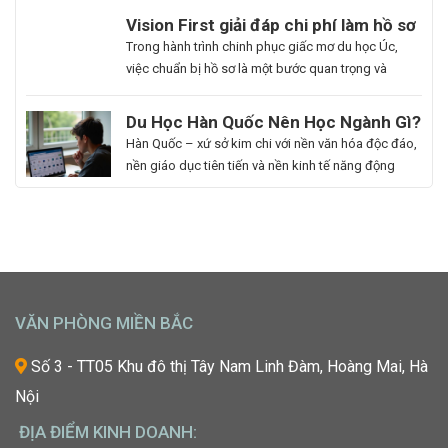
du học. Hoa Ngữ Đông Phương với nhiều năm kinh
Du
Vision First giải đáp chi phí làm hồ sơ
nghiệm, cam kết mang lại chất lượng giảng dạy
Học
du học Úc có đắt không?
Bạn
Trong hành trình chinh phục giấc mơ du học Úc,
vượt trội, giúp […]
Hàn
là
việc chuẩn bị hồ sơ là một bước quan trọng và
Quốc
người
không thể thiếu. Tuy nhiên, nhiều sinh viên, phụ
Ngành
đam
huynh vẫn băn khoăn về khoản chi phí liên quan
Du Học Hàn Quốc Nên Học Ngành Gì?
Làm
mê
đến quá trình này. Vậy, Vision First sẽ giải đáp chi
Cẩm Nang Lựa Chọn Ngành Phù Hợp
Hàn Quốc – xứ sở kim chi với nền văn hóa độc đáo,
Đẹp:
cái
phí làm hồ sơ […]
Từ Chuyên Gia Thuận Phát
nền giáo dục tiên tiến và nền kinh tế năng động
Chắp
đẹp,
đang trở thành điểm đến du học mơ ước của hàng
Cánh
luôn
ngàn học sinh, sinh viên Việt Nam. Tuy nhiên, giữa
Giấc
khao
vô vàn lựa chọn về trường học và ngành học, […]
Mơ
khát
Chinh
được
Phục
học
“Kinh
hỏi
VĂN PHÒNG MIỀN BẮC
Đô
những
Sắc
xu
Số 3 - TT05 Khu đô thị Tây Nam Linh Đàm, Hoàng Mai, Hà
Đẹp”
hướng
Nội
Châu
mới
Á
nhất,
ĐỊA ĐIỂM KINH DOANH:
kỹ