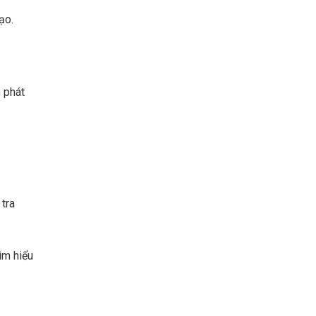
ạo.
h phát
 tra
ìm hiểu