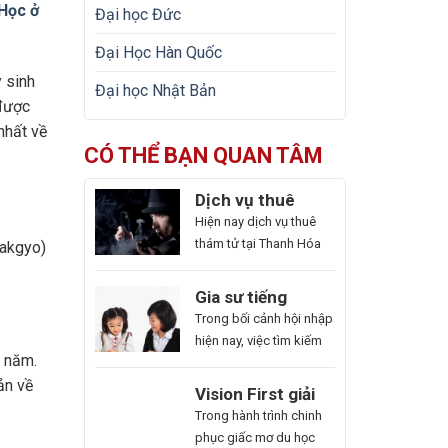
Học ở
Đại học Đức
Đại Học Hàn Quốc
 sinh
Đại học Nhật Bản
 được
nhất về
CÓ THỂ BẠN QUAN TÂM
Dịch vụ thuê
thám tử tại Thanh
Hiện nay dịch vụ thuê
Hóa uy tín và
thám tử tại Thanh Hóa
hakgyo)
hoạt động 24/7
được ra đời như một giải
pháp kín đáo, hiệu quả.
Gia sư tiếng
Với dịch vụ này giúp
Trung ở Thủ Đức
Trong bối cảnh hội nhập
khách hàng nhanh
uy tín – Hoa Ngữ
hiện nay, việc tìm kiếm
chóng nắm bắt thông
6 năm.
Đông Phương
gia sư tiếng Trung ở Thủ
tin cần thiết và bảo vệ
ản về
Đức uy tín ngày càng
Du
Vision First giải
cuộc sống, công việc
cấp thiết, nhất là những
Học
đáp chi phí làm
Bạn
Trong hành trình chinh
một cách chủ động. Để
ai muốn thăng tiến sự
Hàn
hồ sơ du học Úc
là
phục giấc mơ du học
giúp bạn có thể hiểu rõ