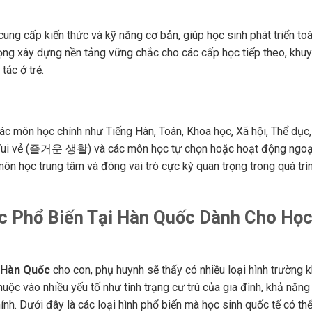
ung cấp kiến thức và kỹ năng cơ bản, giúp học sinh phát triển to
ú trọng xây dựng nền tảng vững chắc cho các cấp học tiếp theo, khu
tác ở trẻ.
ác môn học chính như Tiếng Hàn, Toán, Khoa học, Xã hội, Thể dục
g Vui vẻ (즐거운 생활) và các môn học tự chọn hoặc hoạt động ngoạ
môn học trung tâm và đóng vai trò cực kỳ quan trọng trong quá trì
ọc Phổ Biến Tại Hàn Quốc Dành Cho Họ
ở Hàn Quốc
cho con, phụ huynh sẽ thấy có nhiều loại hình trường 
huộc vào nhiều yếu tố như tình trạng cư trú của gia đình, khả năn
hính. Dưới đây là các loại hình phổ biến mà học sinh quốc tế có th