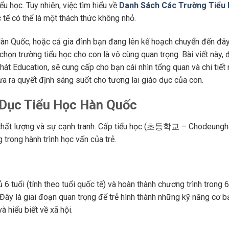
ểu học. Tuy nhiên, việc tìm hiểu về
Danh Sách Các Trường Tiểu 
tế có thể là một thách thức không nhỏ.
Hàn Quốc, hoặc cả gia đình bạn đang lên kế hoạch chuyển đến đây
 chọn trường tiểu học cho con là vô cùng quan trọng. Bài viết này,
át Education, sẽ cung cấp cho bạn cái nhìn tổng quan và chi tiết 
ưa ra quyết định sáng suốt cho tương lai giáo dục của con.
Dục Tiểu Học Hàn Quốc
về chất lượng và sự cạnh tranh. Cấp tiểu học (초등학교 – Chodeung
 trong hành trình học vấn của trẻ.
 6 tuổi (tính theo tuổi quốc tế) và hoàn thành chương trình trong 
 Đây là giai đoạn quan trọng để trẻ hình thành những kỹ năng cơ b
và hiểu biết về xã hội.