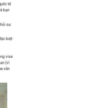
quốc tế
tự
và bạn
tay
tạo
nên
 hỏi sự
những
diện
mạo
đặc biệt
ấn
tượng,
giúp
ạng visa
mọi
ạn (ví
người
[…]
ua văn