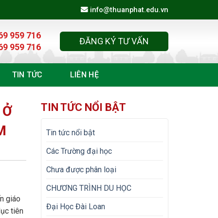
info@thuanphat.edu.vn
69 959 716
ĐĂNG KÝ TƯ VẤN
69 959 716
TIN TỨC
LIÊN HỆ
TIN TỨC NỔI BẬT
 Ở
M
Tin tức nổi bật
Các Trường đại học
Chưa được phân loại
CHƯƠNG TRÌNH DU HỌC
n giáo
Đại Học Đài Loan
ục tiên