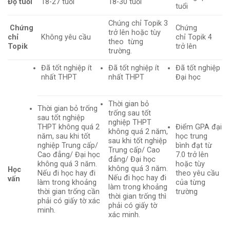
Độ tuổi
18-27 tuổi
18-30 tuổi
tuổi
Chúng chỉ Topik 3
Chứng
Chứng
trở lên hoặc tùy
chỉ
Không yêu cầu
chỉ Topik 4
theo từng
Topik
trở lên
trường.
Đã tốt nghiệp ít
Đã tốt nghiệp ít
Đã tốt nghiệp
nhất THPT
nhất THPT
Đại học
Thời gian bỏ
Thời gian bỏ trống
trống sau tốt
sau tốt nghiệp
nghiệp THPT
THPT không quá 2
Điểm GPA đại
không quá 2 năm,
năm, sau khi tốt
học trung
sau khi tốt nghiệp
nghiệp Trung cấp/
bình đạt từ
Trung cấp/ Cao
Cao đẳng/ Đại học
7.0 trở lên
đẳng/ Đại học
không quá 3 năm.
hoặc tùy
không quá 3 năm.
Học
Nếu đi học hay đi
theo yêu cầu
Nếu đi học hay đi
vấn
làm trong khoảng
của từng
làm trong khoảng
thời gian trống cần
trường
thời gian trống thì
phải có giấy tờ xác
phải có giấy tờ
minh.
xác minh.