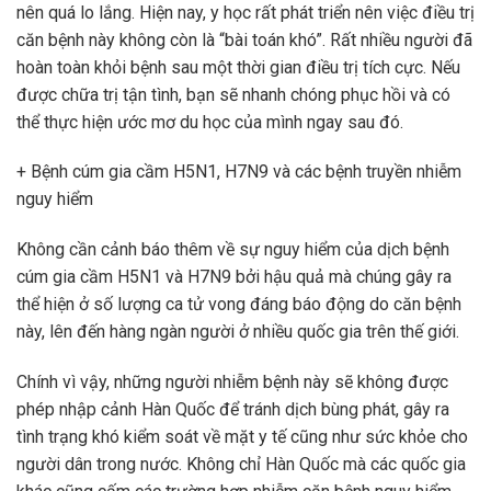
nên quá lo lắng. Hiện nay, y học rất phát triển nên việc điều trị
căn bệnh này không còn là “bài toán khó”. Rất nhiều người đã
hoàn toàn khỏi bệnh sau một thời gian điều trị tích cực. Nếu
được chữa trị tận tình, bạn sẽ nhanh chóng phục hồi và có
thể thực hiện ước mơ du học của mình ngay sau đó.
+ Bệnh cúm gia cầm H5N1, H7N9 và các bệnh truyền nhiễm
nguy hiểm
Không cần cảnh báo thêm về sự nguy hiểm của dịch bệnh
cúm gia cầm H5N1 và H7N9 bởi hậu quả mà chúng gây ra
thể hiện ở số lượng ca tử vong đáng báo động do căn bệnh
này, lên đến hàng ngàn người ở nhiều quốc gia trên thế giới.
Chính vì vậy, những người nhiễm bệnh này sẽ không được
phép nhập cảnh Hàn Quốc để tránh dịch bùng phát, gây ra
tình trạng khó kiểm soát về mặt y tế cũng như sức khỏe cho
người dân trong nước. Không chỉ Hàn Quốc mà các quốc gia