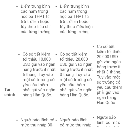
Điểm trung bình
Điểm trung bình
các năm trong
các năm trong
học bạ THPT từ
học bạ THPT từ
6.5 trở lên hoặc
6.5 trở lên hoặc
tùy theo tiêu chí
tùy theo điều kiện
của từng trường.
của từng trường
Có sổ tiết
kiệm tối thiểu
Có sổ tiết kiệm
Có sổ tiết kiệm
20.000 USD
tối thiểu 10.000
tối thiểu 20.000
gửi vào ngân
USD gửi vào ngân
USD gửi vào ngân
hàng trước ít
hàng trước ít nhất
hàng trước ít nhất
nhất 3 tháng.
6 tháng. Tùy vào
3 tháng. Tùy vào
Tùy vào một
một số trường có
một số trường có
số trường có
yêu cầu thêm
yêu cầu thêm
yêu cầu thêm
Tài
phải gửi vào ngân
phải gửi vào ngân
phải gửi vào
chính
hàng Hàn Quốc.
hàng Hàn Quốc.
ngân hàng
Hàn Quốc.
Người bảo
Người bảo lãnh có
Người bảo lãnh
lãnh có mức
mức thu nhập 30-
có mức thu nhập