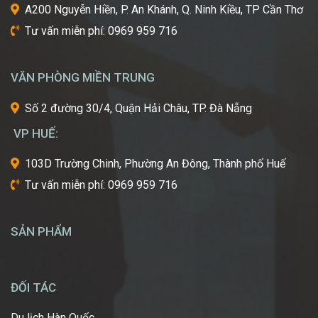
A200 Nguyễn Hiền, P. An Khánh, Q. Ninh Kiều, TP Cần Thơ
công
Tư vấn miễn phí: 0969 959 716
nghiệp
làm
đẹp
VĂN PHÒNG MIỀN TRUNG
thế
giới?
Số 2 đường 30/4, Quận Hải Châu, TP. Đà Nẵng
Bạn
mơ
VP HUẾ:
ước
một
103D Trường Chinh, Phường An Đông, Thành phố Huế
ngày
Tư vấn miễn phí: 0969 959 716
được
tự
tay
SẢN PHẨM
tạo
nên
những
diện
ĐỐI TÁC
mạo
ấn
Du lịch Hàn Quốc