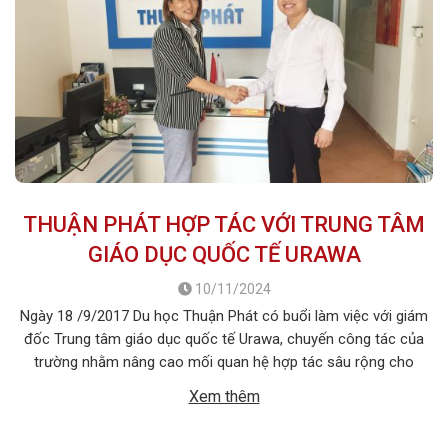
THUẬN PHÁT HỢP TÁC VỚI TRUNG TÂM
GIÁO DỤC QUỐC TẾ URAWA
10/11/2024
Ngày 18 /9/2017 Du học Thuận Phát có buổi làm việc với giám
đốc Trung tâm giáo dục quốc tế Urawa, chuyến công tác của
trường nhằm nâng cao mối quan hệ hợp tác sâu rộng cho
chương trình tuyển sinh du học Nhật Bản năm 2018. Lãnh đạo
Xem thêm
công ty Thuận Phát tiếp ông Hideki Akimoto […]