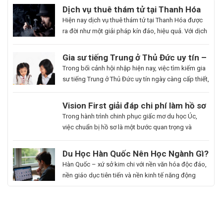
Dịch vụ thuê thám tử tại Thanh Hóa
uy tín và hoạt động 24/7
Hiện nay dịch vụ thuê thám tử tại Thanh Hóa được
ra đời như một giải pháp kín đáo, hiệu quả. Với dịch
vụ này giúp khách hàng nhanh chóng nắm bắt
thông tin cần thiết và bảo vệ cuộc sống, công việc
Gia sư tiếng Trung ở Thủ Đức uy tín –
một cách chủ động. Để giúp bạn có thể hiểu rõ hơn
Hoa Ngữ Đông Phương
Trong bối cảnh hội nhập hiện nay, việc tìm kiếm gia
[…]
sư tiếng Trung ở Thủ Đức uy tín ngày càng cấp thiết,
nhất là những ai muốn thăng tiến sự nghiệp hoặc
du học. Hoa Ngữ Đông Phương với nhiều năm kinh
Du
Vision First giải đáp chi phí làm hồ sơ
nghiệm, cam kết mang lại chất lượng giảng dạy
Học
du học Úc có đắt không?
Bạn
Trong hành trình chinh phục giấc mơ du học Úc,
vượt trội, giúp […]
Hàn
là
việc chuẩn bị hồ sơ là một bước quan trọng và
Quốc
người
không thể thiếu. Tuy nhiên, nhiều sinh viên, phụ
Ngành
đam
huynh vẫn băn khoăn về khoản chi phí liên quan
Du Học Hàn Quốc Nên Học Ngành Gì?
Làm
mê
đến quá trình này. Vậy, Vision First sẽ giải đáp chi
Cẩm Nang Lựa Chọn Ngành Phù Hợp
Hàn Quốc – xứ sở kim chi với nền văn hóa độc đáo,
Đẹp:
cái
phí làm hồ sơ […]
Từ Chuyên Gia Thuận Phát
nền giáo dục tiên tiến và nền kinh tế năng động
Chắp
đẹp,
đang trở thành điểm đến du học mơ ước của hàng
Cánh
luôn
ngàn học sinh, sinh viên Việt Nam. Tuy nhiên, giữa
Giấc
khao
vô vàn lựa chọn về trường học và ngành học, […]
Mơ
khát