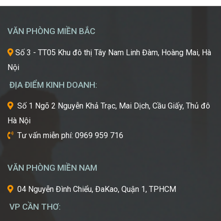
Chinh
được
Phục
học
“Kinh
hỏi
VĂN PHÒNG MIỀN BẮC
Đô
những
Sắc
xu
Số 3 - TT05 Khu đô thị Tây Nam Linh Đàm, Hoàng Mai, Hà
Đẹp”
hướng
Nội
Châu
mới
Á
nhất,
ĐỊA ĐIỂM KINH DOANH:
kỹ
thuật
Số 1 Ngõ 2 Nguyễn Khả Trạc, Mai Dịch, Cầu Giấy, Thủ đô
tiên
Hà Nội
tiến
nhất
Tư vấn miễn phí: 0969 959 716
từ
một
trong
VĂN PHÒNG MIỀN NAM
những
cái
04 Nguyễn Đình Chiểu, ĐaKao, Quận 1, TPHCM
nôi
VP CẦN THƠ:
của
ngành