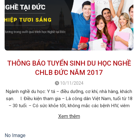
THÔNG BÁO TUYỂN SINH DU HỌC NGHỀ
CHLB ĐỨC NĂM 2017
10/11/2024
Ngành nghề du học: Y tá – điều dưỡng, cơ khí, nhà hàng, khách
sạn. I. Điều kiện tham gia – Là công dân Việt Nam, tuổi từ 18
– 30 tuổi. – Có sức khỏe tốt, không mắc các bệnh HIV, viêm
gan B,bệnh truyền nhiễm… – Không tiền án, tiền sự. – Trình độ:
Xem thêm
Tốt […]
No Image