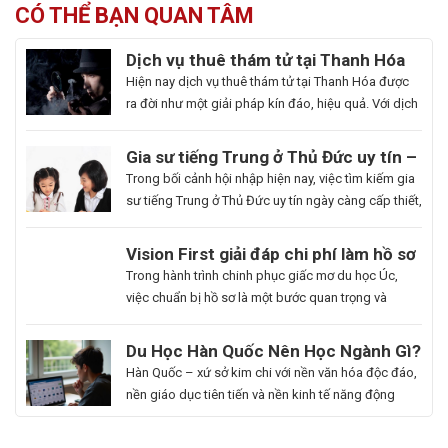
CÓ THỂ BẠN QUAN TÂM
Dịch vụ thuê thám tử tại Thanh Hóa
uy tín và hoạt động 24/7
Hiện nay dịch vụ thuê thám tử tại Thanh Hóa được
ra đời như một giải pháp kín đáo, hiệu quả. Với dịch
vụ này giúp khách hàng nhanh chóng nắm bắt
thông tin cần thiết và bảo vệ cuộc sống, công việc
Gia sư tiếng Trung ở Thủ Đức uy tín –
một cách chủ động. Để giúp bạn có thể hiểu rõ hơn
Hoa Ngữ Đông Phương
Trong bối cảnh hội nhập hiện nay, việc tìm kiếm gia
[…]
sư tiếng Trung ở Thủ Đức uy tín ngày càng cấp thiết,
nhất là những ai muốn thăng tiến sự nghiệp hoặc
du học. Hoa Ngữ Đông Phương với nhiều năm kinh
Du
Vision First giải đáp chi phí làm hồ sơ
nghiệm, cam kết mang lại chất lượng giảng dạy
Học
du học Úc có đắt không?
Bạn
Trong hành trình chinh phục giấc mơ du học Úc,
vượt trội, giúp […]
Hàn
là
việc chuẩn bị hồ sơ là một bước quan trọng và
Quốc
người
không thể thiếu. Tuy nhiên, nhiều sinh viên, phụ
Ngành
đam
huynh vẫn băn khoăn về khoản chi phí liên quan
Du Học Hàn Quốc Nên Học Ngành Gì?
Làm
mê
đến quá trình này. Vậy, Vision First sẽ giải đáp chi
Cẩm Nang Lựa Chọn Ngành Phù Hợp
Hàn Quốc – xứ sở kim chi với nền văn hóa độc đáo,
Đẹp:
cái
phí làm hồ sơ […]
Từ Chuyên Gia Thuận Phát
nền giáo dục tiên tiến và nền kinh tế năng động
Chắp
đẹp,
đang trở thành điểm đến du học mơ ước của hàng
Cánh
luôn
ngàn học sinh, sinh viên Việt Nam. Tuy nhiên, giữa