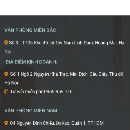
Giấc
khao
vô vàn lựa chọn về trường học và ngành học, […]
Mơ
khát
Chinh
được
Phục
học
“Kinh
hỏi
VĂN PHÒNG MIỀN BẮC
Đô
những
Sắc
xu
Số 3 - TT05 Khu đô thị Tây Nam Linh Đàm, Hoàng Mai, Hà
Đẹp”
hướng
Nội
Châu
mới
Á
nhất,
ĐỊA ĐIỂM KINH DOANH:
kỹ
thuật
Số 1 Ngõ 2 Nguyễn Khả Trạc, Mai Dịch, Cầu Giấy, Thủ đô
tiên
Hà Nội
tiến
nhất
Tư vấn miễn phí: 0969 959 716
từ
một
trong
VĂN PHÒNG MIỀN NAM
những
cái
04 Nguyễn Đình Chiểu, ĐaKao, Quận 1, TPHCM
nôi