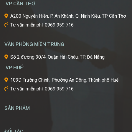
VP CẦN THƠ:
của
ngành
A200 Nguyễn Hiền, P. An Khánh, Q. Ninh Kiều, TP Cần Thơ
công
Tư vấn miễn phí: 0969 959 716
nghiệp
làm
đẹp
VĂN PHÒNG MIỀN TRUNG
thế
giới?
Số 2 đường 30/4, Quận Hải Châu, TP. Đà Nẵng
Bạn
mơ
VP HUẾ:
ước
một
103D Trường Chinh, Phường An Đông, Thành phố Huế
ngày
Tư vấn miễn phí: 0969 959 716
được
tự
tay
SẢN PHẨM
tạo
nên
những
diện
ĐỐI TÁC