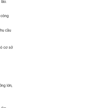
 lão.
h công
Nhu cầu
có cơ sở
ởng lớn,