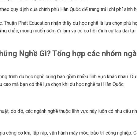
eo quy định của chính phủ Hàn Quốc để trang trải chi phí sinh h
, Thuận Phát Education nhận thấy du học nghề là lựa chọn phù h
g chắc, mong muốn sớm đi làm và có cơ hội định cư lâu dài tại
hững Nghề Gì? Tổng hợp các nhóm ng
ơng trình du học nghề cũng bao gồm nhiều lĩnh vực khác nhau. Dư
u cao mà bạn có thể lựa chọn khi du học nghề tại Hàn Quốc:
uật, do đó, các ngành nghề thuộc lĩnh vực này luôn có nhu cầu nh
 công cơ khí, lắp ráp, vận hành máy móc, bảo trì công nghiệp. 