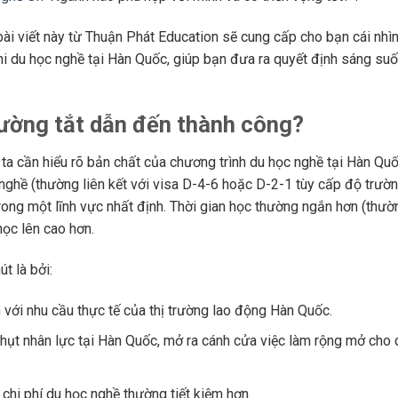
i viết này từ Thuận Phát Education sẽ cung cấp cho bạn cái nhì
khi du học nghề tại Hàn Quốc, giúp bạn đưa ra quyết định sáng suố
ường tắt dẫn đến thành công?
 ta cần hiểu rõ bản chất của chương trình du học nghề tại Hàn Qu
 nghề (thường liên kết với visa D-4-6 hoặc D-2-1 tùy cấp độ trườn
ong một lĩnh vực nhất định. Thời gian học thường ngắn hơn (thườn
học lên cao hơn.
t là bởi:
 với nhu cầu thực tế của thị trường lao động Hàn Quốc.
hụt nhân lực tại Hàn Quốc, mở ra cánh cửa việc làm rộng mở cho 
chi phí du học nghề thường tiết kiệm hơn.