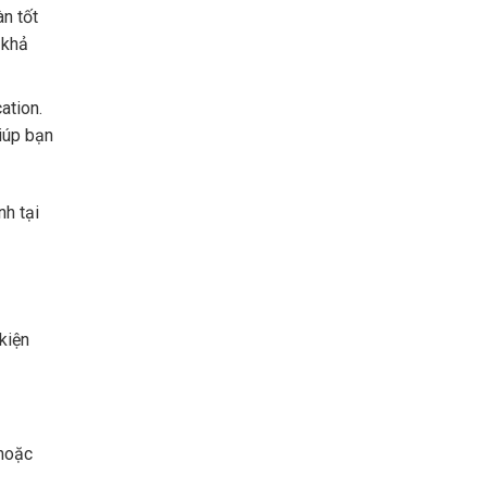
n tốt
 khả
ation.
giúp bạn
nh tại
kiện
 hoặc