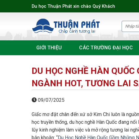
Skip
Du học Thuận Phát xin chào Quý Khách
to
content
GIỚI THIỆU
CÁC TRƯỜNG ĐẠI HỌC
DU HỌC NGHỀ HÀN QUỐC 
NGÀNH HOT, TƯƠNG LAI 
09/07/2025
Giấc mơ đặt chân đến xứ sở Kim Chi luôn là nguồ
học truyền thống, du học nghề Hàn Quốc đang nổi l
lũy kinh nghiệm làm việc và mở rộng tương lai ng
băn khoăn: “
Du Học Nghề Hàn Quốc Gồm Những N