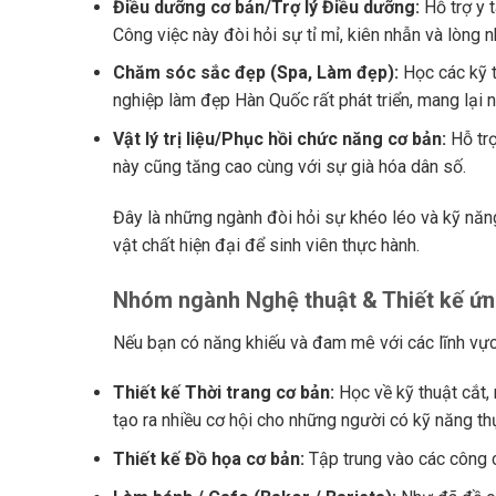
Điều dưỡng cơ bản/Trợ lý Điều dưỡng:
Hỗ trợ y t
Công việc này đòi hỏi sự tỉ mỉ, kiên nhẫn và lòng 
Chăm sóc sắc đẹp (Spa, Làm đẹp):
Học các kỹ t
nghiệp làm đẹp Hàn Quốc rất phát triển, mang lại n
Vật lý trị liệu/Phục hồi chức năng cơ bản:
Hỗ trợ
này cũng tăng cao cùng với sự già hóa dân số.
Đây là những ngành đòi hỏi sự khéo léo và kỹ năn
vật chất hiện đại để sinh viên thực hành.
Nhóm ngành Nghệ thuật & Thiết kế ứ
Nếu bạn có năng khiếu và đam mê với các lĩnh vực
Thiết kế Thời trang cơ bản:
Học về kỹ thuật cắt,
tạo ra nhiều cơ hội cho những người có kỹ năng th
Thiết kế Đồ họa cơ bản:
Tập trung vào các công c