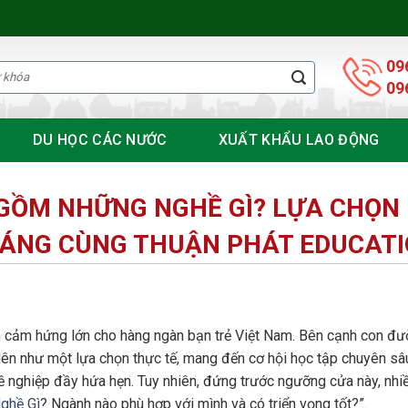
09
09
DU HỌC CÁC NƯỚC
XUẤT KHẨU LAO ĐỘNG
GỒM NHỮNG NGHỀ GÌ? LỰA CHỌN
SÁNG CÙNG THUẬN PHÁT EDUCAT
n cảm hứng lớn cho hàng ngàn bạn trẻ Việt Nam. Bên cạnh con đư
ên như một lựa chọn thực tế, mang đến cơ hội học tập chuyên sâu
hề nghiệp đầy hứa hẹn. Tuy nhiên, đứng trước ngưỡng cửa này, nhi
ghề Gì
? Ngành nào phù hợp với mình và có triển vọng tốt?”.