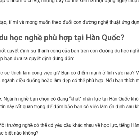
p ở nhóm dịch vụ, nhưng đây có thể xem là một dạng nghệ thuậ
tạo, tỉ mỉ và mong muốn theo đuổi con đường nghệ thuật ứng dụn
du học nghề phù hợp tại Hàn Quốc?
chốt quyết định sự thành công của bạn trên con đường du học ngh
úp bạn đưa ra quyết định đúng đắn:
 sự thích làm công việc gì? Bạn có điểm mạnh ở lĩnh vực nào? V
ác, ngành điều dưỡng hoặc làm đẹp có thể phù hợp. Nếu bạn thích
:
Ngành nghề bạn chọn có đang “khát” nhân lực tại Hàn Quốc kh
 tin này rất quan trọng để đảm bảo bạn có việc làm ổn định sau kh
ỗi trường nghề có thể có yêu cầu khác nhau về học lực, tiếng Hà
c biệt nào không?