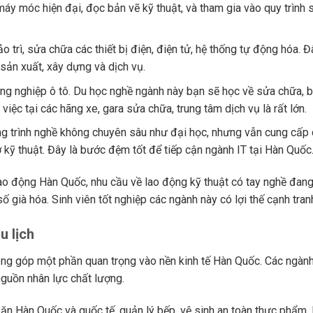
y móc hiện đại, đọc bản vẽ kỹ thuật, và tham gia vào quy trình 
o trì, sửa chữa các thiết bị điện, điện tử, hệ thống tự động hóa. Đ
sản xuất, xây dựng và dịch vụ.
ng nghiệp ô tô. Du học nghề ngành này bạn sẽ học về sửa chữa, 
việc tại các hãng xe, gara sửa chữa, trung tâm dịch vụ là rất lớn.
 trình nghề không chuyên sâu như đại học, nhưng vẫn cung cấp 
ợ kỹ thuật. Đây là bước đệm tốt để tiếp cận ngành IT tại Hàn Quốc
lao động Hàn Quốc, nhu cầu về lao động kỹ thuật có tay nghề đan
ố già hóa. Sinh viên tốt nghiệp các ngành này có lợi thế cạnh tranh
 lịch
đóng góp một phần quan trọng vào nền kinh tế Hàn Quốc. Các ngàn
nguồn nhân lực chất lượng.
n Hàn Quốc và quốc tế, quản lý bếp, vệ sinh an toàn thực phẩm.