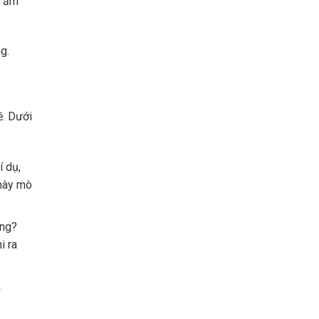
t ẩm
g.
ề. Dưới
í dụ,
 mày mò
ông?
i ra
n