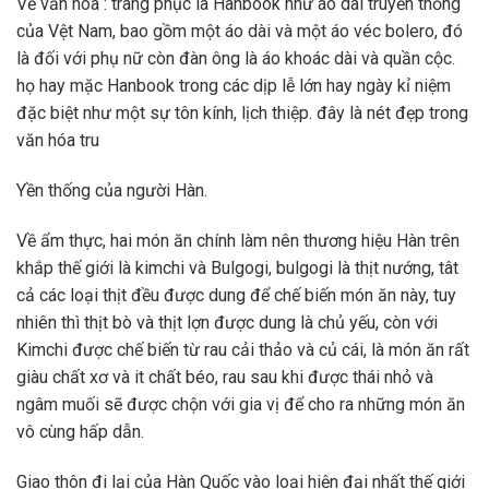
Về văn hóa : trang phục là Hanbook như áo dài truyền thống
của Vệt Nam, bao gồm một áo dài và một áo véc bolero, đó
là đối với phụ nữ còn đàn ông là áo khoác dài và quần cộc.
họ hay mặc Hanbook trong các dịp lễ lớn hay ngày kỉ niệm
đặc biệt như một sự tôn kính, lịch thiệp. đây là nét đẹp trong
văn hóa tru
Yền thống của người Hàn.
Về ẩm thực, hai món ăn chính làm nên thương hiệu Hàn trên
khắp thế giới là kimchi và Bulgogi, bulgogi là thịt nướng, tât
cả các loại thịt đều được dung để chế biến món ăn này, tuy
nhiên thì thịt bò và thịt lợn được dung là chủ yếu, còn với
Kimchi được chế biến từ rau cải thảo và củ cái, là món ăn rất
giàu chất xơ và it chất béo, rau sau khi được thái nhỏ và
ngâm muối sẽ được chộn với gia vị để cho ra những món ăn
vô cùng hấp dẫn.
Giao thôn đi lại của Hàn Quốc vào loại hiện đại nhất thế giới