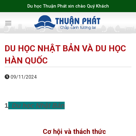
Skip
Du học Thuận Phát xin chào Quý Khách
to
content
DU HỌC NHẬT BẢN VÀ DU HỌC
HÀN QUỐC
09/11/2024
1
, Du học Nhật Bản
Cơ hội và thách thức