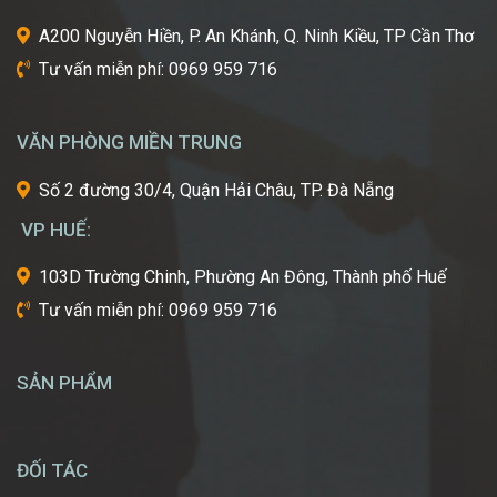
ngành
A200 Nguyễn Hiền, P. An Khánh, Q. Ninh Kiều, TP Cần Thơ
công
Tư vấn miễn phí: 0969 959 716
nghiệp
làm
đẹp
VĂN PHÒNG MIỀN TRUNG
thế
giới?
Số 2 đường 30/4, Quận Hải Châu, TP. Đà Nẵng
Bạn
mơ
VP HUẾ:
ước
một
103D Trường Chinh, Phường An Đông, Thành phố Huế
ngày
Tư vấn miễn phí: 0969 959 716
được
tự
tay
SẢN PHẨM
tạo
nên
những
diện
ĐỐI TÁC
mạo