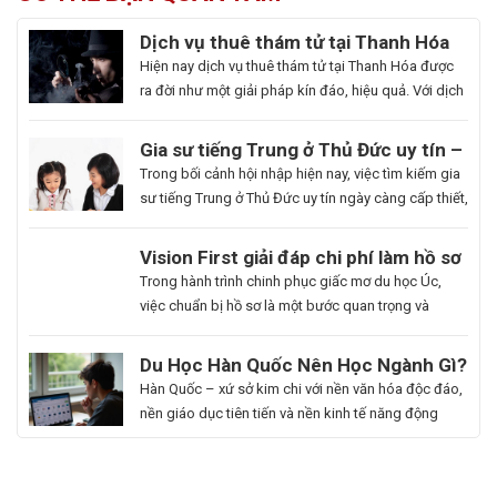
Dịch vụ thuê thám tử tại Thanh Hóa
uy tín và hoạt động 24/7
Hiện nay dịch vụ thuê thám tử tại Thanh Hóa được
ra đời như một giải pháp kín đáo, hiệu quả. Với dịch
vụ này giúp khách hàng nhanh chóng nắm bắt
thông tin cần thiết và bảo vệ cuộc sống, công việc
Gia sư tiếng Trung ở Thủ Đức uy tín –
một cách chủ động. Để giúp bạn có thể hiểu rõ hơn
Hoa Ngữ Đông Phương
Trong bối cảnh hội nhập hiện nay, việc tìm kiếm gia
[…]
sư tiếng Trung ở Thủ Đức uy tín ngày càng cấp thiết,
nhất là những ai muốn thăng tiến sự nghiệp hoặc
du học. Hoa Ngữ Đông Phương với nhiều năm kinh
Du
Vision First giải đáp chi phí làm hồ sơ
nghiệm, cam kết mang lại chất lượng giảng dạy
Học
du học Úc có đắt không?
Bạn
Trong hành trình chinh phục giấc mơ du học Úc,
vượt trội, giúp […]
Hàn
là
việc chuẩn bị hồ sơ là một bước quan trọng và
Quốc
người
không thể thiếu. Tuy nhiên, nhiều sinh viên, phụ
Ngành
đam
huynh vẫn băn khoăn về khoản chi phí liên quan
Du Học Hàn Quốc Nên Học Ngành Gì?
Làm
mê
đến quá trình này. Vậy, Vision First sẽ giải đáp chi
Cẩm Nang Lựa Chọn Ngành Phù Hợp
Hàn Quốc – xứ sở kim chi với nền văn hóa độc đáo,
Đẹp:
cái
phí làm hồ sơ […]
Từ Chuyên Gia Thuận Phát
nền giáo dục tiên tiến và nền kinh tế năng động
Chắp
đẹp,
đang trở thành điểm đến du học mơ ước của hàng
Cánh
luôn
ngàn học sinh, sinh viên Việt Nam. Tuy nhiên, giữa
Giấc
khao
vô vàn lựa chọn về trường học và ngành học, […]