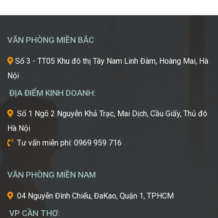
Mơ
khát
Chinh
được
Phục
học
“Kinh
hỏi
VĂN PHÒNG MIỀN BẮC
Đô
những
Sắc
xu
Số 3 - TT05 Khu đô thị Tây Nam Linh Đàm, Hoàng Mai, Hà
Đẹp”
hướng
Nội
Châu
mới
Á
nhất,
ĐỊA ĐIỂM KINH DOANH:
kỹ
thuật
Số 1 Ngõ 2 Nguyễn Khả Trạc, Mai Dịch, Cầu Giấy, Thủ đô
tiên
Hà Nội
tiến
nhất
Tư vấn miễn phí: 0969 959 716
từ
một
trong
VĂN PHÒNG MIỀN NAM
những
cái
04 Nguyễn Đình Chiểu, ĐaKao, Quận 1, TPHCM
nôi
VP CẦN THƠ:
của