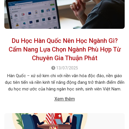
Du Học Hàn Quốc Nên Học Ngành Gì?
Cẩm Nang Lựa Chọn Ngành Phù Hợp Từ
Chuyên Gia Thuận Phát
13/07/2025
Hàn Quốc – xứ sở kim chi với nền văn hóa độc đáo, nền giáo
dục tiên tiến và nền kinh tế năng động đang trở thành điểm đến
du học mơ ước của hàng ngàn học sinh, sinh viên Việt Nam.
Tuy nhiên, giữa vô vàn lựa chọn về trường học và ngành học, […]
Xem thêm