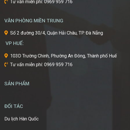
Tư vấn miễn phí: 0969 959 716
nghiệp
làm
đẹp
VĂN PHÒNG MIỀN TRUNG
thế
giới?
Số 2 đường 30/4, Quận Hải Châu, TP. Đà Nẵng
Bạn
mơ
VP HUẾ:
ước
một
103D Trường Chinh, Phường An Đông, Thành phố Huế
ngày
Tư vấn miễn phí: 0969 959 716
được
tự
tay
SẢN PHẨM
tạo
nên
những
diện
ĐỐI TÁC
mạo
ấn
Du lịch Hàn Quốc
tượng,
giúp