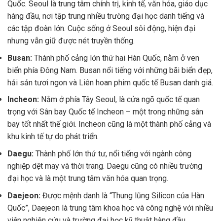
Quốc. Seoul là trung tâm chính trị, kinh tế, văn hóa, giáo dục
hàng đầu, nơi tập trung nhiều trường đại học danh tiếng và
các tập đoàn lớn. Cuộc sống ở Seoul sôi động, hiện đại
nhưng vẫn giữ được nét truyền thống.
Busan:
Thành phố cảng lớn thứ hai Hàn Quốc, nằm ở ven
biển phía Đông Nam. Busan nổi tiếng với những bãi biển đẹp,
hải sản tươi ngon và Liên hoan phim quốc tế Busan danh giá.
Incheon:
Nằm ở phía Tây Seoul, là cửa ngõ quốc tế quan
trọng với Sân bay Quốc tế Incheon – một trong những sân
bay tốt nhất thế giới. Incheon cũng là một thành phố cảng và
khu kinh tế tự do phát triển.
Daegu:
Thành phố lớn thứ tư, nổi tiếng với ngành công
nghiệp dệt may và thời trang. Daegu cũng có nhiều trường
đại học và là một trung tâm văn hóa quan trọng.
Daejeon:
Được mệnh danh là “Thung lũng Silicon của Hàn
Quốc”, Daejeon là trung tâm khoa học và công nghệ với nhiều
viện nghiên cứu và trường đại học kỹ thuật hàng đầu.