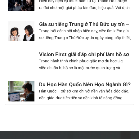
uy tín và hoạt động 24/7
Hiện nay dịch vụ thuê thám tử tại Thanh Hóa được
ra đời như một giải pháp kín đáo, hiệu quả. Với dịch
vụ này giúp khách hàng nhanh chóng nắm bắt
thông tin cần thiết và bảo vệ cuộc sống, công việc
Gia sư tiếng Trung ở Thủ Đức uy tín –
một cách chủ động. Để giúp bạn có thể hiểu rõ hơn
Hoa Ngữ Đông Phương
Trong bối cảnh hội nhập hiện nay, việc tìm kiếm gia
[…]
sư tiếng Trung ở Thủ Đức uy tín ngày càng cấp thiết,
nhất là những ai muốn thăng tiến sự nghiệp hoặc
du học. Hoa Ngữ Đông Phương với nhiều năm kinh
Du
Vision First giải đáp chi phí làm hồ sơ
nghiệm, cam kết mang lại chất lượng giảng dạy
Học
du học Úc có đắt không?
Bạn
Trong hành trình chinh phục giấc mơ du học Úc,
vượt trội, giúp […]
Hàn
là
việc chuẩn bị hồ sơ là một bước quan trọng và
Quốc
người
không thể thiếu. Tuy nhiên, nhiều sinh viên, phụ
Ngành
đam
huynh vẫn băn khoăn về khoản chi phí liên quan
Du Học Hàn Quốc Nên Học Ngành Gì?
Làm
mê
đến quá trình này. Vậy, Vision First sẽ giải đáp chi
Cẩm Nang Lựa Chọn Ngành Phù Hợp
Hàn Quốc – xứ sở kim chi với nền văn hóa độc đáo,
Đẹp:
cái
phí làm hồ sơ […]
Từ Chuyên Gia Thuận Phát
nền giáo dục tiên tiến và nền kinh tế năng động
Chắp
đẹp,
đang trở thành điểm đến du học mơ ước của hàng
Cánh
luôn
ngàn học sinh, sinh viên Việt Nam. Tuy nhiên, giữa
Giấc
khao
vô vàn lựa chọn về trường học và ngành học, […]
Mơ
khát
Chinh
được
Phục
học