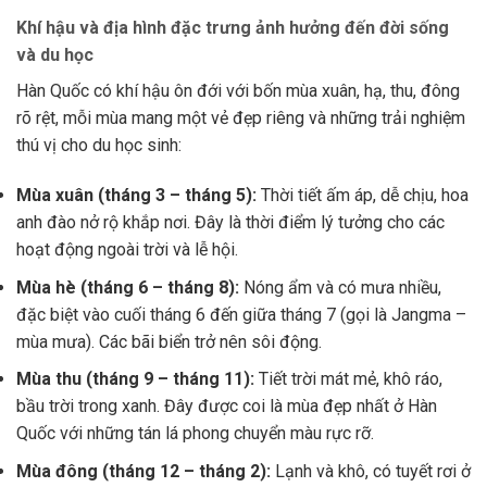
Khí hậu và địa hình đặc trưng ảnh hưởng đến đời sống
và du học
Hàn Quốc có khí hậu ôn đới với bốn mùa xuân, hạ, thu, đông
rõ rệt, mỗi mùa mang một vẻ đẹp riêng và những trải nghiệm
thú vị cho du học sinh:
Mùa xuân (tháng 3 – tháng 5):
Thời tiết ấm áp, dễ chịu, hoa
anh đào nở rộ khắp nơi. Đây là thời điểm lý tưởng cho các
hoạt động ngoài trời và lễ hội.
Mùa hè (tháng 6 – tháng 8):
Nóng ẩm và có mưa nhiều,
đặc biệt vào cuối tháng 6 đến giữa tháng 7 (gọi là Jangma –
mùa mưa). Các bãi biển trở nên sôi động.
Mùa thu (tháng 9 – tháng 11):
Tiết trời mát mẻ, khô ráo,
bầu trời trong xanh. Đây được coi là mùa đẹp nhất ở Hàn
Quốc với những tán lá phong chuyển màu rực rỡ.
Mùa đông (tháng 12 – tháng 2):
Lạnh và khô, có tuyết rơi ở