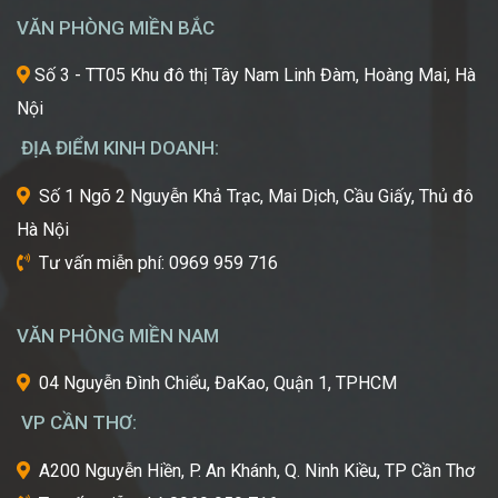
“Kinh
hỏi
VĂN PHÒNG MIỀN BẮC
Đô
những
Sắc
xu
Số 3 - TT05 Khu đô thị Tây Nam Linh Đàm, Hoàng Mai, Hà
Đẹp”
hướng
Nội
Châu
mới
Á
nhất,
ĐỊA ĐIỂM KINH DOANH:
kỹ
thuật
Số 1 Ngõ 2 Nguyễn Khả Trạc, Mai Dịch, Cầu Giấy, Thủ đô
tiên
Hà Nội
tiến
nhất
Tư vấn miễn phí: 0969 959 716
từ
một
trong
VĂN PHÒNG MIỀN NAM
những
cái
04 Nguyễn Đình Chiểu, ĐaKao, Quận 1, TPHCM
nôi
VP CẦN THƠ:
của
ngành
A200 Nguyễn Hiền, P. An Khánh, Q. Ninh Kiều, TP Cần Thơ
công