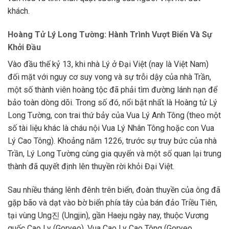
khách.
Hoàng Tử Lý Long Tường: Hành Trình Vượt Biển Và Sự
Khởi Đầu
Vào đầu thế kỷ 13, khi nhà Lý ở Đại Việt (nay là Việt Nam)
đối mặt với nguy cơ suy vong và sự trỗi dậy của nhà Trần,
một số thành viên hoàng tộc đã phải tìm đường lánh nạn để
bảo toàn dòng dõi. Trong số đó, nổi bật nhất là Hoàng tử Lý
Long Tường, con trai thứ bảy của Vua Lý Anh Tông (theo một
số tài liệu khác là cháu nội Vua Lý Nhân Tông hoặc con Vua
Lý Cao Tông). Khoảng năm 1226, trước sự truy bức của nhà
Trần, Lý Long Tường cùng gia quyến và một số quan lại trung
thành đã quyết định lên thuyền rời khỏi Đại Việt.
Sau nhiều tháng lênh đênh trên biển, đoàn thuyền của ông đã
gặp bão và dạt vào bờ biển phía tây của bán đảo Triều Tiên,
tại vùng Ung진 (Ungjin), gần Haeju ngày nay, thuộc Vương
quốc Cao Ly (Goryeo). Vua Cao Ly Cao Tông (Goryeo