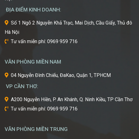
Á
nhất,
ĐỊA ĐIỂM KINH DOANH:
kỹ
thuật
Số 1 Ngõ 2 Nguyễn Khả Trạc, Mai Dịch, Cầu Giấy, Thủ đô
tiên
Hà Nội
tiến
nhất
Tư vấn miễn phí: 0969 959 716
từ
một
trong
VĂN PHÒNG MIỀN NAM
những
cái
04 Nguyễn Đình Chiểu, ĐaKao, Quận 1, TPHCM
nôi
VP CẦN THƠ:
của
ngành
A200 Nguyễn Hiền, P. An Khánh, Q. Ninh Kiều, TP Cần Thơ
công
Tư vấn miễn phí: 0969 959 716
nghiệp
làm
đẹp
VĂN PHÒNG MIỀN TRUNG
thế
giới?