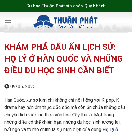
Skip
Du học Thuận Phát xin chào Quý Khách
to
content
KHÁM PHÁ DẤU ẤN LỊCH SỬ:
HỌ LÝ Ở HÀN QUỐC VÀ NHỮNG
ĐIỀU DU HỌC SINH CẦN BIẾT
09/05/2025
Hàn Quốc, xứ sở kim chi không chỉ nổi tiếng với K-pop, K-
drama hay nền ẩm thực đặc sắc mà còn ẩn chứa những câu
chuyện lịch sử giao thoa văn hóa đầy thú vị. Một trong
những điều có thể khiến bạn, những du học sinh tương lai,
bất ngờ và tò mò chính là sự hiện diện của dòng
Họ Lý ở