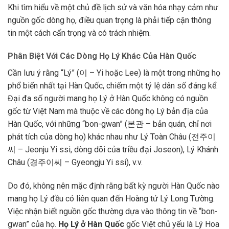
Khi tìm hiểu về một chủ đề lịch sử và văn hóa nhạy cảm như
nguồn gốc dòng họ, điều quan trọng là phải tiếp cận thông
tin một cách cẩn trọng và có trách nhiệm.
Phân Biệt Với Các Dòng Họ Lý Khác Của Hàn Quốc
Cần lưu ý rằng “Lý” (이 – Yi hoặc Lee) là một trong những họ
phổ biến nhất tại Hàn Quốc, chiếm một tỷ lệ dân số đáng kể.
Đại đa số người mang họ Lý ở Hàn Quốc không có nguồn
gốc từ Việt Nam mà thuộc về các dòng họ Lý bản địa của
Hàn Quốc, với những “bon-gwan” (본관 – bản quán, chỉ nơi
phát tích của dòng họ) khác nhau như Lý Toàn Châu (전주이
씨 – Jeonju Yi ssi, dòng dõi của triều đại Joseon), Lý Khánh
Châu (경주이씨 – Gyeongju Yi ssi), v.v.
Do đó, không nên mặc định rằng bất kỳ người Hàn Quốc nào
mang họ Lý đều có liên quan đến Hoàng tử Lý Long Tường.
Việc nhận biết nguồn gốc thường dựa vào thông tin về “bon-
gwan” của họ.
Họ Lý ở Hàn Quốc
gốc Việt chủ yếu là Lý Hoa