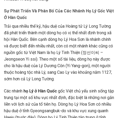
Sự Phát Triển Và Phân Bố Của Các Nhánh Họ Lý Gốc Việt
Ở Hàn Quốc
Trải qua nhiều thế kỷ, hậu duệ của Hoàng tử Lý Long Tường
đã phát triển thành một dòng họ có vị thế nhất định trong xã
hội Hàn Quốc. Bên cạnh dòng họ Lý Hoa Sơn là nhánh chính
và được biết đến nhiều nhất, còn có một nhánh khác cũng có
nguồn gốc từ Việt Nam là họ Lý Tinh Thiện (정선이씨 –
Jeongseon Yi ssi). Theo một số tài liệu, dòng họ này được
cho là hậu duệ của Lý Dương Côn (Yi Yang-gon), một người
thuộc hoàng tộc nhà Lý, sang Cao Ly vào khoảng năm 1127,
sớm hơn cả Lý Long Tường.
Các nhánh
họ Lý ở Hàn Quốc
gốc Việt chủ yếu sinh sống tập
trung tại một số khu vực nhất định, đặc biệt là những nơi gắn
liền với lịch sử của tổ tiên họ. Dòng họ Lý Hoa Sơn có nhiều
hậu duệ ở tỉnh Gyeongsangbuk-do và khu vực xung quanh
Haeju (trước đây). Dòng họ Lý Tinh Thiện tập trung ở tỉnh