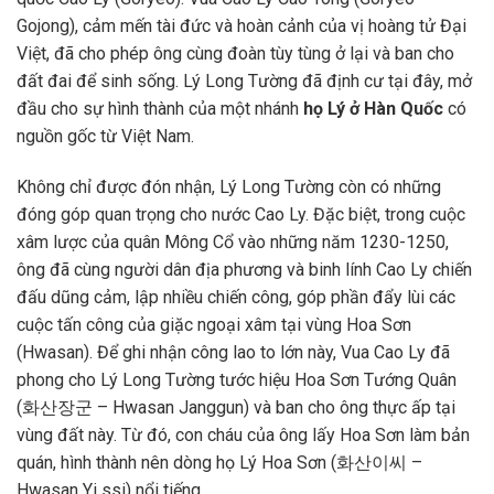
Gojong), cảm mến tài đức và hoàn cảnh của vị hoàng tử Đại
Việt, đã cho phép ông cùng đoàn tùy tùng ở lại và ban cho
đất đai để sinh sống. Lý Long Tường đã định cư tại đây, mở
đầu cho sự hình thành của một nhánh
họ Lý ở Hàn Quốc
có
nguồn gốc từ Việt Nam.
Không chỉ được đón nhận, Lý Long Tường còn có những
đóng góp quan trọng cho nước Cao Ly. Đặc biệt, trong cuộc
xâm lược của quân Mông Cổ vào những năm 1230-1250,
ông đã cùng người dân địa phương và binh lính Cao Ly chiến
đấu dũng cảm, lập nhiều chiến công, góp phần đẩy lùi các
cuộc tấn công của giặc ngoại xâm tại vùng Hoa Sơn
(Hwasan). Để ghi nhận công lao to lớn này, Vua Cao Ly đã
phong cho Lý Long Tường tước hiệu Hoa Sơn Tướng Quân
(화산장군 – Hwasan Janggun) và ban cho ông thực ấp tại
vùng đất này. Từ đó, con cháu của ông lấy Hoa Sơn làm bản
quán, hình thành nên dòng họ Lý Hoa Sơn (화산이씨 –
Hwasan Yi ssi) nổi tiếng.