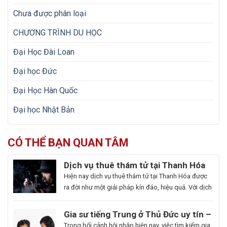
Chưa được phân loại
CHƯƠNG TRÌNH DU HỌC
Đại Học Đài Loan
Đại học Đức
Đại Học Hàn Quốc
Đại học Nhật Bản
CÓ THỂ BẠN QUAN TÂM
Dịch vụ thuê thám tử tại Thanh Hóa
uy tín và hoạt động 24/7
Hiện nay dịch vụ thuê thám tử tại Thanh Hóa được
ra đời như một giải pháp kín đáo, hiệu quả. Với dịch
vụ này giúp khách hàng nhanh chóng nắm bắt
thông tin cần thiết và bảo vệ cuộc sống, công việc
Gia sư tiếng Trung ở Thủ Đức uy tín –
một cách chủ động. Để giúp bạn có thể hiểu rõ hơn
Hoa Ngữ Đông Phương
Trong bối cảnh hội nhập hiện nay, việc tìm kiếm gia