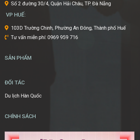
Số 2 đường 30/4, Quận Hải Châu, TP. Đà Nẵng
Bạn
mơ
VP HUẾ:
ước
một
103D Trường Chinh, Phường An Đông, Thành phố Huế
ngày
Tư vấn miễn phí: 0969 959 716
được
tự
tay
SẢN PHẨM
tạo
nên
những
diện
ĐỐI TÁC
mạo
ấn
Du lịch Hàn Quốc
tượng,
giúp
mọi
CHÍNH SÁCH
người
[…]