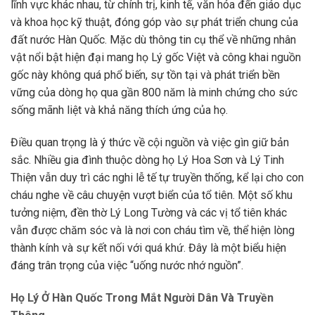
lĩnh vực khác nhau, từ chính trị, kinh tế, văn hóa đến giáo dục
và khoa học kỹ thuật, đóng góp vào sự phát triển chung của
đất nước Hàn Quốc. Mặc dù thông tin cụ thể về những nhân
vật nổi bật hiện đại mang họ Lý gốc Việt và công khai nguồn
gốc này không quá phổ biến, sự tồn tại và phát triển bền
vững của dòng họ qua gần 800 năm là minh chứng cho sức
sống mãnh liệt và khả năng thích ứng của họ.
Điều quan trọng là ý thức về cội nguồn và việc gìn giữ bản
sắc. Nhiều gia đình thuộc dòng họ Lý Hoa Sơn và Lý Tinh
Thiện vẫn duy trì các nghi lễ tế tự truyền thống, kể lại cho con
cháu nghe về câu chuyện vượt biển của tổ tiên. Một số khu
tưởng niệm, đền thờ Lý Long Tường và các vị tổ tiên khác
vẫn được chăm sóc và là nơi con cháu tìm về, thể hiện lòng
thành kính và sự kết nối với quá khứ. Đây là một biểu hiện
đáng trân trọng của việc “uống nước nhớ nguồn”.
Họ Lý Ở Hàn Quốc Trong Mắt Người Dân Và Truyền