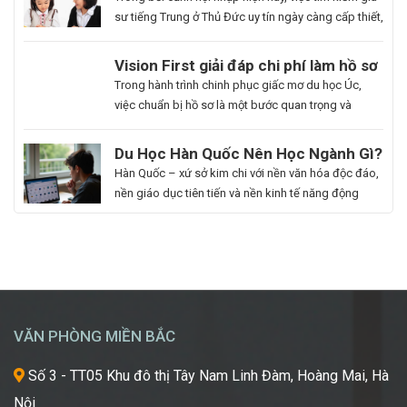
[…]
sư tiếng Trung ở Thủ Đức uy tín ngày càng cấp thiết,
nhất là những ai muốn thăng tiến sự nghiệp hoặc
du học. Hoa Ngữ Đông Phương với nhiều năm kinh
Du
Vision First giải đáp chi phí làm hồ sơ
nghiệm, cam kết mang lại chất lượng giảng dạy
Học
du học Úc có đắt không?
Bạn
Trong hành trình chinh phục giấc mơ du học Úc,
vượt trội, giúp […]
Hàn
là
việc chuẩn bị hồ sơ là một bước quan trọng và
Quốc
người
không thể thiếu. Tuy nhiên, nhiều sinh viên, phụ
Ngành
đam
huynh vẫn băn khoăn về khoản chi phí liên quan
Du Học Hàn Quốc Nên Học Ngành Gì?
Làm
mê
đến quá trình này. Vậy, Vision First sẽ giải đáp chi
Cẩm Nang Lựa Chọn Ngành Phù Hợp
Hàn Quốc – xứ sở kim chi với nền văn hóa độc đáo,
Đẹp:
cái
phí làm hồ sơ […]
Từ Chuyên Gia Thuận Phát
nền giáo dục tiên tiến và nền kinh tế năng động
Chắp
đẹp,
đang trở thành điểm đến du học mơ ước của hàng
Cánh
luôn
ngàn học sinh, sinh viên Việt Nam. Tuy nhiên, giữa
Giấc
khao
vô vàn lựa chọn về trường học và ngành học, […]
Mơ
khát
Chinh
được
Phục
học
“Kinh
hỏi
VĂN PHÒNG MIỀN BẮC
Đô
những
Sắc
xu
Số 3 - TT05 Khu đô thị Tây Nam Linh Đàm, Hoàng Mai, Hà
Đẹp”
hướng
Nội
Châu
mới