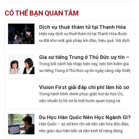
CÓ THỂ BẠN QUAN TÂM
Dịch vụ thuê thám tử tại Thanh Hóa
uy tín và hoạt động 24/7
Hiện nay dịch vụ thuê thám tử tại Thanh Hóa được
ra đời như một giải pháp kín đáo, hiệu quả. Với dịch
vụ này giúp khách hàng nhanh chóng nắm bắt
thông tin cần thiết và bảo vệ cuộc sống, công việc
Gia sư tiếng Trung ở Thủ Đức uy tín –
một cách chủ động. Để giúp bạn có thể hiểu rõ hơn
Hoa Ngữ Đông Phương
Trong bối cảnh hội nhập hiện nay, việc tìm kiếm gia
[…]
sư tiếng Trung ở Thủ Đức uy tín ngày càng cấp thiết,
nhất là những ai muốn thăng tiến sự nghiệp hoặc
du học. Hoa Ngữ Đông Phương với nhiều năm kinh
Du
Vision First giải đáp chi phí làm hồ sơ
nghiệm, cam kết mang lại chất lượng giảng dạy
Học
du học Úc có đắt không?
Bạn
Trong hành trình chinh phục giấc mơ du học Úc,
vượt trội, giúp […]
Hàn
là
việc chuẩn bị hồ sơ là một bước quan trọng và
Quốc
người
không thể thiếu. Tuy nhiên, nhiều sinh viên, phụ
Ngành
đam
huynh vẫn băn khoăn về khoản chi phí liên quan
Du Học Hàn Quốc Nên Học Ngành Gì?
Làm
mê
đến quá trình này. Vậy, Vision First sẽ giải đáp chi
Cẩm Nang Lựa Chọn Ngành Phù Hợp
Hàn Quốc – xứ sở kim chi với nền văn hóa độc đáo,
Đẹp:
cái
phí làm hồ sơ […]
Từ Chuyên Gia Thuận Phát
nền giáo dục tiên tiến và nền kinh tế năng động
Chắp
đẹp,
đang trở thành điểm đến du học mơ ước của hàng