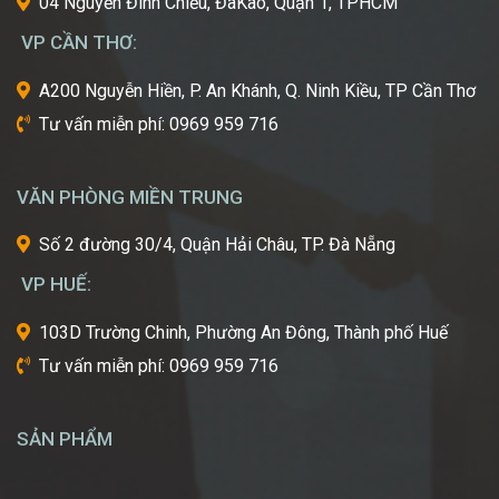
cái
04 Nguyễn Đình Chiểu, ĐaKao, Quận 1, TPHCM
nôi
VP CẦN THƠ:
của
ngành
A200 Nguyễn Hiền, P. An Khánh, Q. Ninh Kiều, TP Cần Thơ
công
Tư vấn miễn phí: 0969 959 716
nghiệp
làm
đẹp
VĂN PHÒNG MIỀN TRUNG
thế
giới?
Số 2 đường 30/4, Quận Hải Châu, TP. Đà Nẵng
Bạn
mơ
VP HUẾ:
ước
một
103D Trường Chinh, Phường An Đông, Thành phố Huế
ngày
Tư vấn miễn phí: 0969 959 716
được
tự
tay
SẢN PHẨM
tạo
nên
những