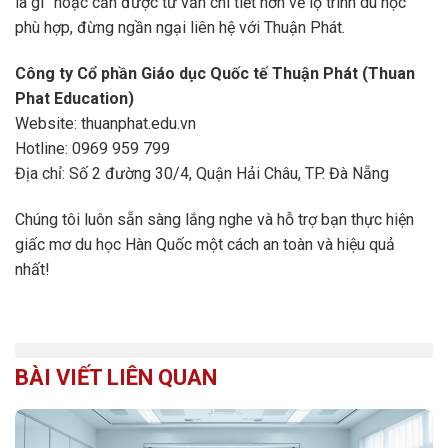
là gì” hoặc cần được tư vấn chi tiết hơn về lộ trình du học
phù hợp, đừng ngần ngại liên hệ với Thuận Phát.
Công ty Cổ phần Giáo dục Quốc tế Thuận Phát (Thuan
Phat Education)
Website: thuanphat.edu.vn
Hotline: 0969 959 799
Địa chỉ: Số 2 đường 30/4, Quận Hải Châu, TP. Đà Nẵng
Chúng tôi luôn sẵn sàng lắng nghe và hỗ trợ bạn thực hiện
giấc mơ du học Hàn Quốc một cách an toàn và hiệu quả
nhất!
BÀI VIẾT LIÊN QUAN