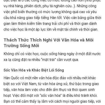
đặc biệt là ở các công việc có mức lương cao hơn (như phục
vụ nhà hàng, phiên dịch, phụ tá nghiên cứu…). Những công
việc phổ biến thường có mức lương không quá cao và yêu
cầu khả năng giao tiếp tiếng Hàn tốt. Việc cân bằng giữa thời
gian làm thêm kiếm tiền trang trải chi phí và thời gian dành
cho việc học là một áp lực lớn về mặt tài chính và thời gian.
Thách Thức Thích Nghi Với Văn Hóa và Môi
Trường Sống Mới
Không chỉ có việc học, cuộc sống hàng ngày ở một đất nước
xa lạ cũng đặt ra nhiều “mặt trái” cần vượt qua.
Sốc Văn Hóa và Khác Biệt Lối Sống
Hàn Quốc có một nền văn hóa độc đáo với nhiều nét khác
biệt so với Việt Nam, từ văn hóa ứng xử, thứ bậc trong giao
tiếp, văn hóa làm việc cho đến ẩm thực và thói quen sinh
hoạt. Việc đối mặt với “sốc văn hóa” là điều khó tránh khỏi.
Bạn có thể cảm thấy lạ lẫm với cách mọi người giao tiếp, với