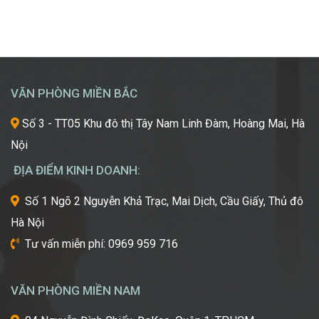
Cánh
luôn
ngàn học sinh, sinh viên Việt Nam. Tuy nhiên, giữa
Giấc
khao
vô vàn lựa chọn về trường học và ngành học, […]
Mơ
khát
Chinh
được
Phục
học
“Kinh
hỏi
VĂN PHÒNG MIỀN BẮC
Đô
những
Sắc
xu
Số 3 - TT05 Khu đô thị Tây Nam Linh Đàm, Hoàng Mai, Hà
Đẹp”
hướng
Nội
Châu
mới
Á
nhất,
ĐỊA ĐIỂM KINH DOANH:
kỹ
thuật
Số 1 Ngõ 2 Nguyễn Khả Trạc, Mai Dịch, Cầu Giấy, Thủ đô
tiên
Hà Nội
tiến
nhất
Tư vấn miễn phí: 0969 959 716
từ
một
trong
VĂN PHÒNG MIỀN NAM
những