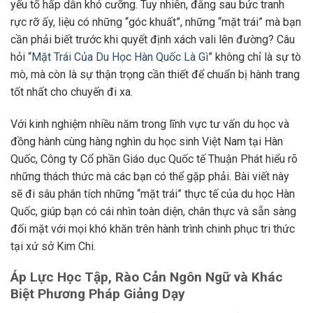
yếu tố hấp dẫn khó cưỡng. Tuy nhiên, đằng sau bức tranh
rực rỡ ấy, liệu có những “góc khuất”, những “mặt trái” mà bạn
cần phải biết trước khi quyết định xách vali lên đường? Câu
hỏi “
Mặt Trái Của Du Học Hàn Quốc Là Gì
” không chỉ là sự tò
mò, mà còn là sự thận trọng cần thiết để chuẩn bị hành trang
tốt nhất cho chuyến đi xa.
Với kinh nghiệm nhiều năm trong lĩnh vực tư vấn du học và
đồng hành cùng hàng nghìn du học sinh Việt Nam tại Hàn
Quốc, Công ty Cổ phần Giáo dục Quốc tế Thuận Phát hiểu rõ
những thách thức mà các bạn có thể gặp phải. Bài viết này
sẽ đi sâu phân tích những “mặt trái” thực tế của du học Hàn
Quốc, giúp bạn có cái nhìn toàn diện, chân thực và sẵn sàng
đối mặt với mọi khó khăn trên hành trình chinh phục tri thức
tại xứ sở Kim Chi.
Áp Lực Học Tập, Rào Cản Ngôn Ngữ và Khác
Biệt Phương Pháp Giảng Dạy