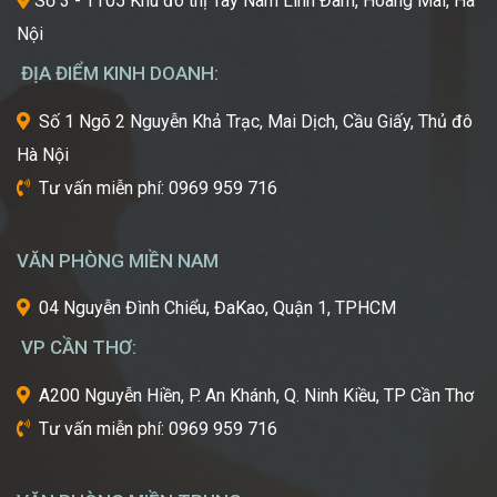
Số 3 - TT05 Khu đô thị Tây Nam Linh Đàm, Hoàng Mai, Hà
Đẹp”
hướng
Nội
Châu
mới
Á
nhất,
ĐỊA ĐIỂM KINH DOANH:
kỹ
thuật
Số 1 Ngõ 2 Nguyễn Khả Trạc, Mai Dịch, Cầu Giấy, Thủ đô
tiên
Hà Nội
tiến
nhất
Tư vấn miễn phí: 0969 959 716
từ
một
trong
VĂN PHÒNG MIỀN NAM
những
cái
04 Nguyễn Đình Chiểu, ĐaKao, Quận 1, TPHCM
nôi
VP CẦN THƠ:
của
ngành
A200 Nguyễn Hiền, P. An Khánh, Q. Ninh Kiều, TP Cần Thơ
công
Tư vấn miễn phí: 0969 959 716
nghiệp
làm
đẹp