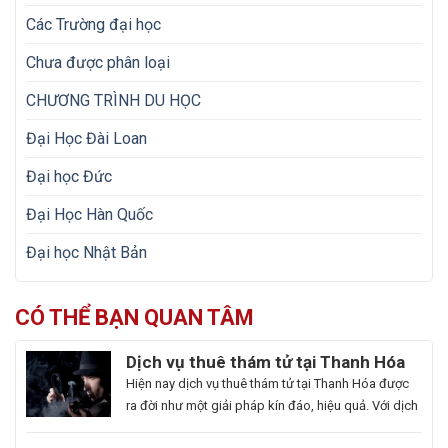
Các Trường đại học
Chưa được phân loại
CHƯƠNG TRÌNH DU HỌC
Đại Học Đài Loan
Đại học Đức
Đại Học Hàn Quốc
Đại học Nhật Bản
CÓ THỂ BẠN QUAN TÂM
Dịch vụ thuê thám tử tại Thanh Hóa
uy tín và hoạt động 24/7
Hiện nay dịch vụ thuê thám tử tại Thanh Hóa được
ra đời như một giải pháp kín đáo, hiệu quả. Với dịch
vụ này giúp khách hàng nhanh chóng nắm bắt