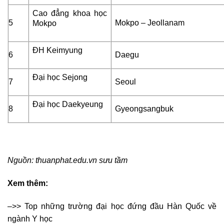
Cao đẳng khoa học
5
Mokpo – Jeollanam
Mokpo
ĐH Keimyung
6
Daegu
Đại học Sejong
7
Seoul
Đại học Daekyeung
8
Gyeongsangbuk
Nguồn: thuanphat.edu.vn sưu tầm
Xem thêm:
–>> Top những trường đại học đứng đầu Hàn Quốc về
ngành Y học