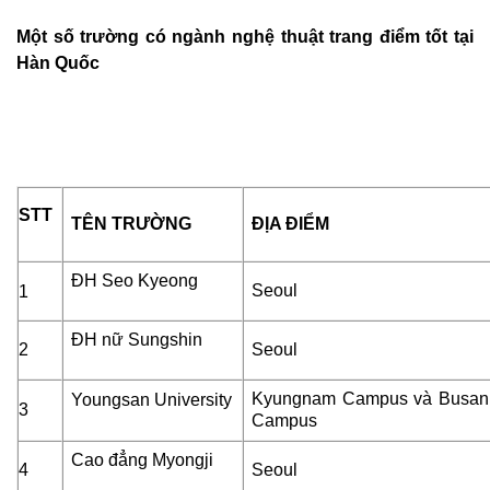
Một số trường có ngành nghệ thuật trang điểm tốt tại
Hàn Quốc
STT
TÊN TRƯỜNG
ĐỊA ĐIỂM
ĐH Seo Kyeong
Seoul
1
ĐH nữ Sungshin
2
Seoul
Kyungnam Campus và Busan
Youngsan University
3
Campus
Cao đẳng Myongji
4
Seoul