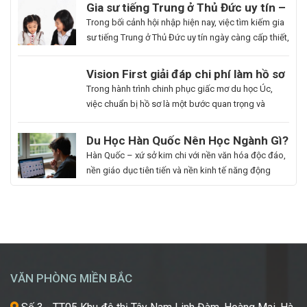
thông tin cần thiết và bảo vệ cuộc sống, công việc
Gia sư tiếng Trung ở Thủ Đức uy tín –
một cách chủ động. Để giúp bạn có thể hiểu rõ hơn
Hoa Ngữ Đông Phương
Trong bối cảnh hội nhập hiện nay, việc tìm kiếm gia
[…]
sư tiếng Trung ở Thủ Đức uy tín ngày càng cấp thiết,
nhất là những ai muốn thăng tiến sự nghiệp hoặc
du học. Hoa Ngữ Đông Phương với nhiều năm kinh
Du
Vision First giải đáp chi phí làm hồ sơ
nghiệm, cam kết mang lại chất lượng giảng dạy
Học
du học Úc có đắt không?
Bạn
Trong hành trình chinh phục giấc mơ du học Úc,
vượt trội, giúp […]
Hàn
là
việc chuẩn bị hồ sơ là một bước quan trọng và
Quốc
người
không thể thiếu. Tuy nhiên, nhiều sinh viên, phụ
Ngành
đam
huynh vẫn băn khoăn về khoản chi phí liên quan
Du Học Hàn Quốc Nên Học Ngành Gì?
Làm
mê
đến quá trình này. Vậy, Vision First sẽ giải đáp chi
Cẩm Nang Lựa Chọn Ngành Phù Hợp
Hàn Quốc – xứ sở kim chi với nền văn hóa độc đáo,
Đẹp:
cái
phí làm hồ sơ […]
Từ Chuyên Gia Thuận Phát
nền giáo dục tiên tiến và nền kinh tế năng động
Chắp
đẹp,
đang trở thành điểm đến du học mơ ước của hàng
Cánh
luôn
ngàn học sinh, sinh viên Việt Nam. Tuy nhiên, giữa
Giấc
khao
vô vàn lựa chọn về trường học và ngành học, […]
Mơ
khát
Chinh
được
Phục
học
“Kinh
hỏi
VĂN PHÒNG MIỀN BẮC
Đô
những
Sắc
xu