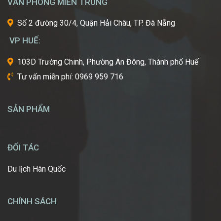
VĂN PHÒNG MIỀN TRUNG
thế
giới?
Số 2 đường 30/4, Quận Hải Châu, TP. Đà Nẵng
Bạn
mơ
VP HUẾ:
ước
một
103D Trường Chinh, Phường An Đông, Thành phố Huế
ngày
Tư vấn miễn phí: 0969 959 716
được
tự
tay
SẢN PHẨM
tạo
nên
những
diện
ĐỐI TÁC
mạo
ấn
Du lịch Hàn Quốc
tượng,
giúp
mọi
CHÍNH SÁCH
người
[…]