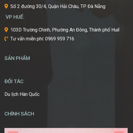
giới?
Số 2 đường 30/4, Quận Hải Châu, TP. Đà Nẵng
Bạn
mơ
VP HUẾ:
ước
một
103D Trường Chinh, Phường An Đông, Thành phố Huế
ngày
Tư vấn miễn phí: 0969 959 716
được
tự
tay
SẢN PHẨM
tạo
nên
những
diện
ĐỐI TÁC
mạo
ấn
Du lịch Hàn Quốc
tượng,
giúp
mọi
CHÍNH SÁCH
người
[…]