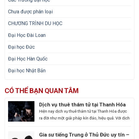
Chưa được phân loại
CHƯƠNG TRÌNH DU HỌC
Đại Học Đài Loan
Đại học Đức
Đại Học Hàn Quốc
Đại học Nhật Bản
CÓ THỂ BẠN QUAN TÂM
Dịch vụ thuê thám tử tại Thanh Hóa
uy tín và hoạt động 24/7
Hiện nay dịch vụ thuê thám tử tại Thanh Hóa được
ra đời như một giải pháp kín đáo, hiệu quả. Với dịch
vụ này giúp khách hàng nhanh chóng nắm bắt
thông tin cần thiết và bảo vệ cuộc sống, công việc
Gia sư tiếng Trung ở Thủ Đức uy tín –
một cách chủ động. Để giúp bạn có thể hiểu rõ hơn