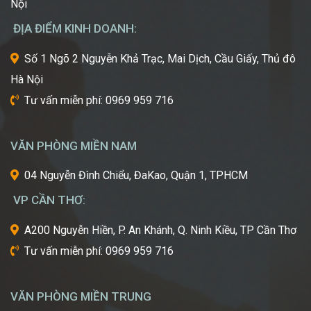
Nội
Châu
mới
Á
nhất,
ĐỊA ĐIỂM KINH DOANH:
kỹ
thuật
Số 1 Ngõ 2 Nguyễn Khả Trạc, Mai Dịch, Cầu Giấy, Thủ đô
tiên
Hà Nội
tiến
nhất
Tư vấn miễn phí: 0969 959 716
từ
một
trong
VĂN PHÒNG MIỀN NAM
những
cái
04 Nguyễn Đình Chiểu, ĐaKao, Quận 1, TPHCM
nôi
VP CẦN THƠ:
của
ngành
A200 Nguyễn Hiền, P. An Khánh, Q. Ninh Kiều, TP Cần Thơ
công
Tư vấn miễn phí: 0969 959 716
nghiệp
làm
đẹp
VĂN PHÒNG MIỀN TRUNG
thế