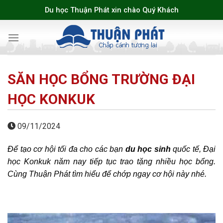
Skip
Du học Thuận Phát xin chào Quý Khách
to
content
SĂN HỌC BỔNG TRƯỜNG ĐẠI
HỌC KONKUK
09/11/2024
Để tạo cơ hội tối đa cho các bạn
du học sinh
quốc tế, Đại
học Konkuk năm nay tiếp tục trao tặng nhiều học bổng.
Cùng Thuận Phát tìm hiểu để chớp ngay cơ hội này nhé.