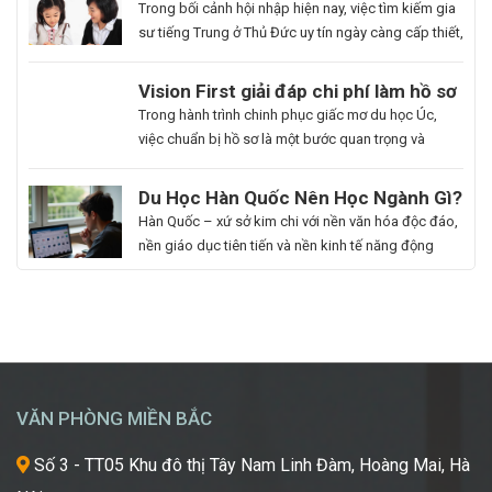
Hoa Ngữ Đông Phương
Trong bối cảnh hội nhập hiện nay, việc tìm kiếm gia
[…]
sư tiếng Trung ở Thủ Đức uy tín ngày càng cấp thiết,
nhất là những ai muốn thăng tiến sự nghiệp hoặc
du học. Hoa Ngữ Đông Phương với nhiều năm kinh
Du
Vision First giải đáp chi phí làm hồ sơ
nghiệm, cam kết mang lại chất lượng giảng dạy
Học
du học Úc có đắt không?
Bạn
Trong hành trình chinh phục giấc mơ du học Úc,
vượt trội, giúp […]
Hàn
là
việc chuẩn bị hồ sơ là một bước quan trọng và
Quốc
người
không thể thiếu. Tuy nhiên, nhiều sinh viên, phụ
Ngành
đam
huynh vẫn băn khoăn về khoản chi phí liên quan
Du Học Hàn Quốc Nên Học Ngành Gì?
Làm
mê
đến quá trình này. Vậy, Vision First sẽ giải đáp chi
Cẩm Nang Lựa Chọn Ngành Phù Hợp
Hàn Quốc – xứ sở kim chi với nền văn hóa độc đáo,
Đẹp:
cái
phí làm hồ sơ […]
Từ Chuyên Gia Thuận Phát
nền giáo dục tiên tiến và nền kinh tế năng động
Chắp
đẹp,
đang trở thành điểm đến du học mơ ước của hàng
Cánh
luôn
ngàn học sinh, sinh viên Việt Nam. Tuy nhiên, giữa
Giấc
khao
vô vàn lựa chọn về trường học và ngành học, […]
Mơ
khát
Chinh
được
Phục
học
“Kinh
hỏi
VĂN PHÒNG MIỀN BẮC
Đô
những
Sắc
xu
Số 3 - TT05 Khu đô thị Tây Nam Linh Đàm, Hoàng Mai, Hà
Đẹp”
hướng