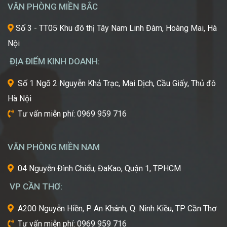
“Kinh
hỏi
VĂN PHÒNG MIỀN BẮC
Đô
những
Sắc
xu
Số 3 - TT05 Khu đô thị Tây Nam Linh Đàm, Hoàng Mai, Hà
Đẹp”
hướng
Nội
Châu
mới
Á
nhất,
ĐỊA ĐIỂM KINH DOANH:
kỹ
thuật
Số 1 Ngõ 2 Nguyễn Khả Trạc, Mai Dịch, Cầu Giấy, Thủ đô
tiên
Hà Nội
tiến
nhất
Tư vấn miễn phí: 0969 959 716
từ
một
trong
VĂN PHÒNG MIỀN NAM
những
cái
04 Nguyễn Đình Chiểu, ĐaKao, Quận 1, TPHCM
nôi
VP CẦN THƠ:
của
ngành
A200 Nguyễn Hiền, P. An Khánh, Q. Ninh Kiều, TP Cần Thơ
công
Tư vấn miễn phí: 0969 959 716
nghiệp