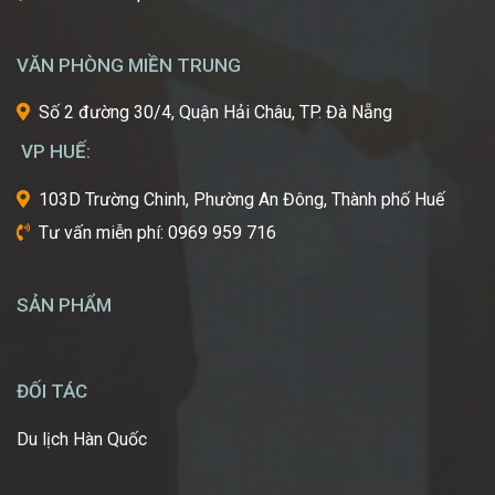
làm
đẹp
VĂN PHÒNG MIỀN TRUNG
thế
giới?
Số 2 đường 30/4, Quận Hải Châu, TP. Đà Nẵng
Bạn
mơ
VP HUẾ:
ước
một
103D Trường Chinh, Phường An Đông, Thành phố Huế
ngày
Tư vấn miễn phí: 0969 959 716
được
tự
tay
SẢN PHẨM
tạo
nên
những
diện
ĐỐI TÁC
mạo
ấn
Du lịch Hàn Quốc
tượng,
giúp