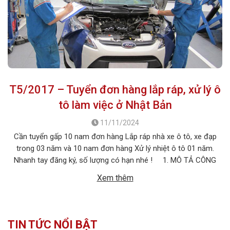
T5/2017 – Tuyển đơn hàng lắp ráp, xử lý ô
tô làm việc ở Nhật Bản
11/11/2024
Cần tuyển gấp 10 nam đơn hàng Lắp ráp nhà xe ô tô, xe đạp
trong 03 năm và 10 nam đơn hàng Xử lý nhiệt ô tô 01 năm.
Nhanh tay đăng ký, số lượng có hạn nhé ! 1. MÔ TẢ CÔNG
VIỆC ĐƠN HÀNG 1: Lắp ráp nhà xe ô tô, xe đạp […]
Xem thêm
TIN TỨC NỔI BẬT