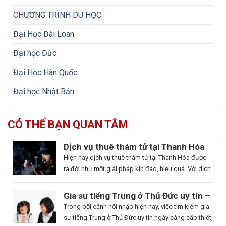
CHƯƠNG TRÌNH DU HỌC
Đại Học Đài Loan
Đại học Đức
Đại Học Hàn Quốc
Đại học Nhật Bản
CÓ THỂ BẠN QUAN TÂM
Dịch vụ thuê thám tử tại Thanh Hóa
uy tín và hoạt động 24/7
Hiện nay dịch vụ thuê thám tử tại Thanh Hóa được
ra đời như một giải pháp kín đáo, hiệu quả. Với dịch
vụ này giúp khách hàng nhanh chóng nắm bắt
thông tin cần thiết và bảo vệ cuộc sống, công việc
Gia sư tiếng Trung ở Thủ Đức uy tín –
một cách chủ động. Để giúp bạn có thể hiểu rõ hơn
Hoa Ngữ Đông Phương
Trong bối cảnh hội nhập hiện nay, việc tìm kiếm gia
[…]
sư tiếng Trung ở Thủ Đức uy tín ngày càng cấp thiết,