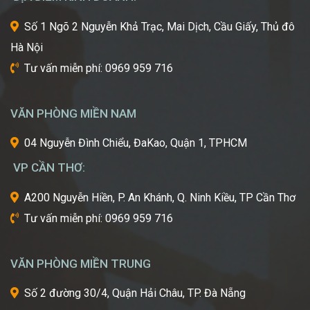
kỹ
thuật
Số 1 Ngõ 2 Nguyễn Khả Trạc, Mai Dịch, Cầu Giấy, Thủ đô
tiên
Hà Nội
tiến
nhất
Tư vấn miễn phí: 0969 959 716
từ
một
trong
VĂN PHÒNG MIỀN NAM
những
cái
04 Nguyễn Đình Chiểu, ĐaKao, Quận 1, TPHCM
nôi
VP CẦN THƠ:
của
ngành
A200 Nguyễn Hiền, P. An Khánh, Q. Ninh Kiều, TP Cần Thơ
công
Tư vấn miễn phí: 0969 959 716
nghiệp
làm
đẹp
VĂN PHÒNG MIỀN TRUNG
thế
giới?
Số 2 đường 30/4, Quận Hải Châu, TP. Đà Nẵng
Bạn
mơ