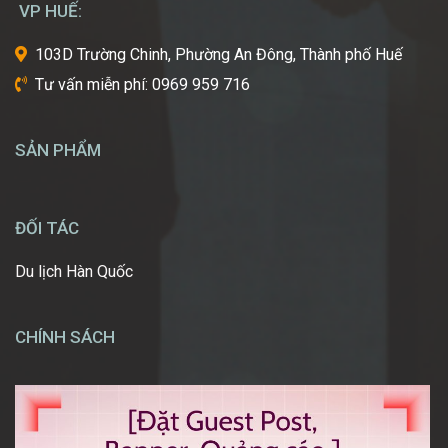
VP HUẾ:
ước
một
103D Trường Chinh, Phường An Đông, Thành phố Huế
ngày
Tư vấn miễn phí: 0969 959 716
được
tự
tay
SẢN PHẨM
tạo
nên
những
diện
ĐỐI TÁC
mạo
ấn
Du lịch Hàn Quốc
tượng,
giúp
mọi
CHÍNH SÁCH
người
[…]