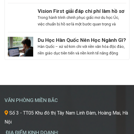
nhất là những ai muốn thăng tiến sự nghiệp hoặc
du học. Hoa Ngữ Đông Phương với nhiều năm kinh
Du
Vision First giải đáp chi phí làm hồ sơ
nghiệm, cam kết mang lại chất lượng giảng dạy
Học
du học Úc có đắt không?
Bạn
Trong hành trình chinh phục giấc mơ du học Úc,
vượt trội, giúp […]
Hàn
là
việc chuẩn bị hồ sơ là một bước quan trọng và
Quốc
người
không thể thiếu. Tuy nhiên, nhiều sinh viên, phụ
Ngành
đam
huynh vẫn băn khoăn về khoản chi phí liên quan
Du Học Hàn Quốc Nên Học Ngành Gì?
Làm
mê
đến quá trình này. Vậy, Vision First sẽ giải đáp chi
Cẩm Nang Lựa Chọn Ngành Phù Hợp
Hàn Quốc – xứ sở kim chi với nền văn hóa độc đáo,
Đẹp:
cái
phí làm hồ sơ […]
Từ Chuyên Gia Thuận Phát
nền giáo dục tiên tiến và nền kinh tế năng động
Chắp
đẹp,
đang trở thành điểm đến du học mơ ước của hàng
Cánh
luôn
ngàn học sinh, sinh viên Việt Nam. Tuy nhiên, giữa
Giấc
khao
vô vàn lựa chọn về trường học và ngành học, […]
Mơ
khát
Chinh
được
Phục
học
“Kinh
hỏi
VĂN PHÒNG MIỀN BẮC
Đô
những
Sắc
xu
Số 3 - TT05 Khu đô thị Tây Nam Linh Đàm, Hoàng Mai, Hà
Đẹp”
hướng
Nội
Châu
mới
Á
nhất,
ĐỊA ĐIỂM KINH DOANH: