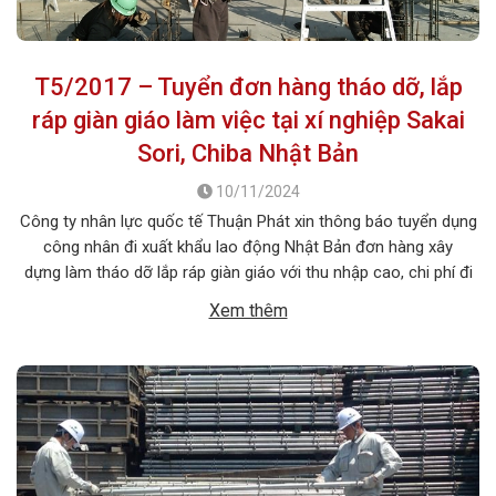
T5/2017 – Tuyển đơn hàng tháo dỡ, lắp
ráp giàn giáo làm việc tại xí nghiệp Sakai
Sori, Chiba Nhật Bản
10/11/2024
Công ty nhân lực quốc tế Thuận Phát xin thông báo tuyển dụng
công nhân đi xuất khẩu lao động Nhật Bản đơn hàng xây
dựng làm tháo dỡ lắp ráp giàn giáo với thu nhập cao, chi phí đi
thấp , xuất cảnh nhanh . Thời hạn hợp đồng làm việc 3 năm.
Xem thêm
1. MÔ TẢ […]