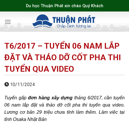
Skip
Du học Thuận Phát xin chào Quý Khách
to
content
T6/2017 – TUYỂN 06 NAM LẮP
ĐẶT VÀ THÁO DỠ CỐT PHA THI
TUYỂN QUA VIDEO
10/11/2024
Tuyển gấp
đơn hàng xây dựng
tháng 6/2017, cần tuyển
06 nam lắp đặt và tháo dỡ cốt pha thi tuyển qua video.
Lương cơ bản 29 triệu chưa tính làm thêm. Làm việc tại
tỉnh Osaka Nhật Bản