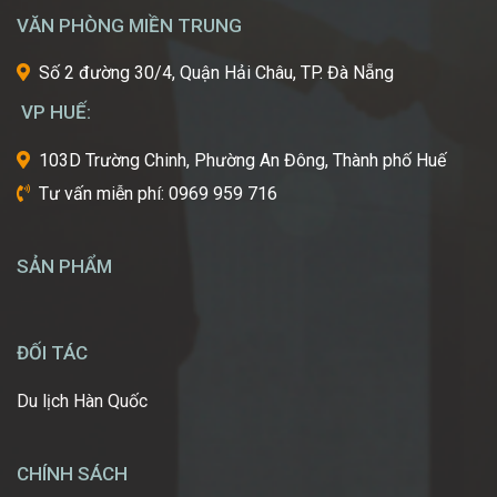
đẹp
VĂN PHÒNG MIỀN TRUNG
thế
giới?
Số 2 đường 30/4, Quận Hải Châu, TP. Đà Nẵng
Bạn
mơ
VP HUẾ:
ước
một
103D Trường Chinh, Phường An Đông, Thành phố Huế
ngày
Tư vấn miễn phí: 0969 959 716
được
tự
tay
SẢN PHẨM
tạo
nên
những
diện
ĐỐI TÁC
mạo
ấn
Du lịch Hàn Quốc
tượng,
giúp
mọi
CHÍNH SÁCH
người