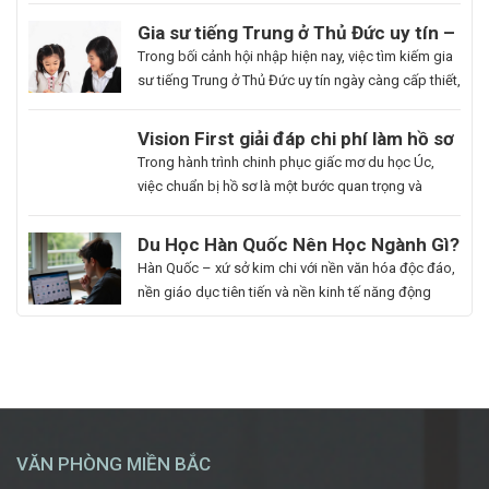
thông tin cần thiết và bảo vệ cuộc sống, công việc
Gia sư tiếng Trung ở Thủ Đức uy tín –
một cách chủ động. Để giúp bạn có thể hiểu rõ hơn
Hoa Ngữ Đông Phương
Trong bối cảnh hội nhập hiện nay, việc tìm kiếm gia
[…]
sư tiếng Trung ở Thủ Đức uy tín ngày càng cấp thiết,
nhất là những ai muốn thăng tiến sự nghiệp hoặc
du học. Hoa Ngữ Đông Phương với nhiều năm kinh
Du
Vision First giải đáp chi phí làm hồ sơ
nghiệm, cam kết mang lại chất lượng giảng dạy
Học
du học Úc có đắt không?
Bạn
Trong hành trình chinh phục giấc mơ du học Úc,
vượt trội, giúp […]
Hàn
là
việc chuẩn bị hồ sơ là một bước quan trọng và
Quốc
người
không thể thiếu. Tuy nhiên, nhiều sinh viên, phụ
Ngành
đam
huynh vẫn băn khoăn về khoản chi phí liên quan
Du Học Hàn Quốc Nên Học Ngành Gì?
Làm
mê
đến quá trình này. Vậy, Vision First sẽ giải đáp chi
Cẩm Nang Lựa Chọn Ngành Phù Hợp
Hàn Quốc – xứ sở kim chi với nền văn hóa độc đáo,
Đẹp:
cái
phí làm hồ sơ […]
Từ Chuyên Gia Thuận Phát
nền giáo dục tiên tiến và nền kinh tế năng động
Chắp
đẹp,
đang trở thành điểm đến du học mơ ước của hàng
Cánh
luôn
ngàn học sinh, sinh viên Việt Nam. Tuy nhiên, giữa
Giấc
khao
vô vàn lựa chọn về trường học và ngành học, […]
Mơ
khát
Chinh
được
Phục
học
“Kinh
hỏi
VĂN PHÒNG MIỀN BẮC
Đô
những