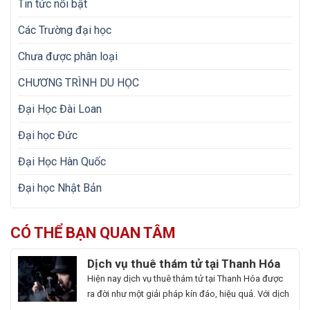
Tin tức nổi bật
Các Trường đại học
Chưa được phân loại
CHƯƠNG TRÌNH DU HỌC
Đại Học Đài Loan
Đại học Đức
Đại Học Hàn Quốc
Đại học Nhật Bản
CÓ THỂ BẠN QUAN TÂM
Dịch vụ thuê thám tử tại Thanh Hóa
uy tín và hoạt động 24/7
Hiện nay dịch vụ thuê thám tử tại Thanh Hóa được
ra đời như một giải pháp kín đáo, hiệu quả. Với dịch
vụ này giúp khách hàng nhanh chóng nắm bắt