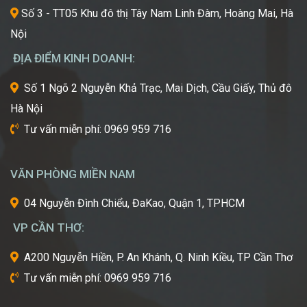
Sắc
xu
Số 3 - TT05 Khu đô thị Tây Nam Linh Đàm, Hoàng Mai, Hà
Đẹp”
hướng
Nội
Châu
mới
Á
nhất,
ĐỊA ĐIỂM KINH DOANH:
kỹ
thuật
Số 1 Ngõ 2 Nguyễn Khả Trạc, Mai Dịch, Cầu Giấy, Thủ đô
tiên
Hà Nội
tiến
nhất
Tư vấn miễn phí: 0969 959 716
từ
một
trong
VĂN PHÒNG MIỀN NAM
những
cái
04 Nguyễn Đình Chiểu, ĐaKao, Quận 1, TPHCM
nôi
VP CẦN THƠ:
của
ngành
A200 Nguyễn Hiền, P. An Khánh, Q. Ninh Kiều, TP Cần Thơ
công
Tư vấn miễn phí: 0969 959 716
nghiệp
làm