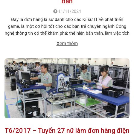
Bản
11/11/2024
Đây là đơn hàng kĩ sư dành cho các Kĩ sư IT về phát triển
game, là một cơ hội tốt cho các bạn trẻ chuyên ngành Công
nghệ thông tin có thể khám phá; thể hiện bản thân, làm việc tích
cực trong môi trường nước ngoài. 1. MÔ TẢ CÔNG VIỆC Tên
Xem thêm
công việc: Phát triển phần […]
T6/2017 – Tuyển 27 nữ làm đơn hàng điện