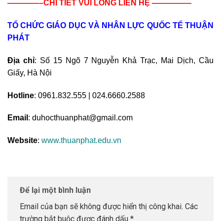
————–CHI TIẾT VUI LÒNG LIÊN HỆ —————
TỔ CHỨC GIÁO DỤC VÀ NHÂN LỰC QUỐC TẾ THUẬN
PHÁT
Địa chỉ
: Số 15 Ngõ 7 Nguyễn Khả Trạc, Mai Dịch, Cầu
Giấy, Hà Nội
Hotline
: 0961.832.555 | 024.6660.2588
Email
: duhocthuanphat@gmail.com
Website
:
www.thuanphat.edu.vn
Để lại một bình luận
Email của bạn sẽ không được hiển thị công khai.
Các
trường bắt buộc được đánh dấu
*