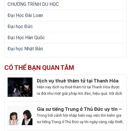
CHƯƠNG TRÌNH DU HỌC
Đại Học Đài Loan
Đại học Đức
Đại Học Hàn Quốc
Đại học Nhật Bản
CÓ THỂ BẠN QUAN TÂM
Dịch vụ thuê thám tử tại Thanh Hóa
uy tín và hoạt động 24/7
Hiện nay dịch vụ thuê thám tử tại Thanh Hóa được
ra đời như một giải pháp kín đáo, hiệu quả. Với dịch
vụ này giúp khách hàng nhanh chóng nắm bắt
thông tin cần thiết và bảo vệ cuộc sống, công việc
Gia sư tiếng Trung ở Thủ Đức uy tín –
một cách chủ động. Để giúp bạn có thể hiểu rõ hơn
Hoa Ngữ Đông Phương
Trong bối cảnh hội nhập hiện nay, việc tìm kiếm gia
[…]
sư tiếng Trung ở Thủ Đức uy tín ngày càng cấp thiết,
nhất là những ai muốn thăng tiến sự nghiệp hoặc