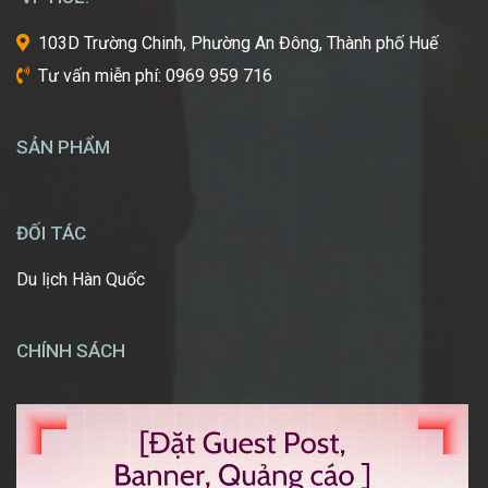
ước
một
103D Trường Chinh, Phường An Đông, Thành phố Huế
ngày
Tư vấn miễn phí: 0969 959 716
được
tự
tay
SẢN PHẨM
tạo
nên
những
diện
ĐỐI TÁC
mạo
ấn
Du lịch Hàn Quốc
tượng,
giúp
mọi
CHÍNH SÁCH
người
[…]