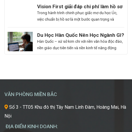
du học. Hoa Ngữ Đông Phương với nhiều năm kinh
Du
Vision First giải đáp chi phí làm hồ sơ
nghiệm, cam kết mang lại chất lượng giảng dạy
Học
du học Úc có đắt không?
Bạn
Trong hành trình chinh phục giấc mơ du học Úc,
vượt trội, giúp […]
Hàn
là
việc chuẩn bị hồ sơ là một bước quan trọng và
Quốc
người
không thể thiếu. Tuy nhiên, nhiều sinh viên, phụ
Ngành
đam
huynh vẫn băn khoăn về khoản chi phí liên quan
Du Học Hàn Quốc Nên Học Ngành Gì?
Làm
mê
đến quá trình này. Vậy, Vision First sẽ giải đáp chi
Cẩm Nang Lựa Chọn Ngành Phù Hợp
Hàn Quốc – xứ sở kim chi với nền văn hóa độc đáo,
Đẹp:
cái
phí làm hồ sơ […]
Từ Chuyên Gia Thuận Phát
nền giáo dục tiên tiến và nền kinh tế năng động
Chắp
đẹp,
đang trở thành điểm đến du học mơ ước của hàng
Cánh
luôn
ngàn học sinh, sinh viên Việt Nam. Tuy nhiên, giữa
Giấc
khao
vô vàn lựa chọn về trường học và ngành học, […]
Mơ
khát
Chinh
được
Phục
học
“Kinh
hỏi
VĂN PHÒNG MIỀN BẮC
Đô
những
Sắc
xu
Số 3 - TT05 Khu đô thị Tây Nam Linh Đàm, Hoàng Mai, Hà
Đẹp”
hướng
Nội
Châu
mới
Á
nhất,
ĐỊA ĐIỂM KINH DOANH:
kỹ