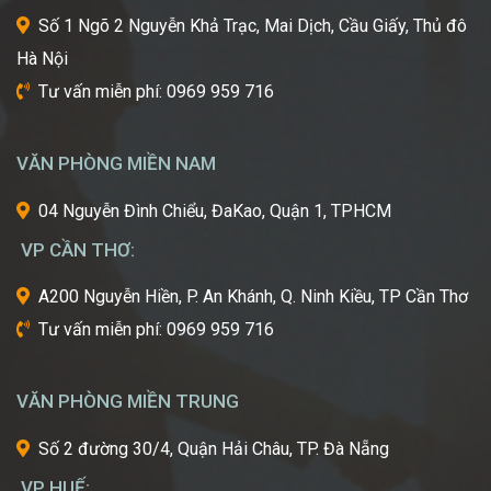
thuật
Số 1 Ngõ 2 Nguyễn Khả Trạc, Mai Dịch, Cầu Giấy, Thủ đô
tiên
Hà Nội
tiến
nhất
Tư vấn miễn phí: 0969 959 716
từ
một
trong
VĂN PHÒNG MIỀN NAM
những
cái
04 Nguyễn Đình Chiểu, ĐaKao, Quận 1, TPHCM
nôi
VP CẦN THƠ:
của
ngành
A200 Nguyễn Hiền, P. An Khánh, Q. Ninh Kiều, TP Cần Thơ
công
Tư vấn miễn phí: 0969 959 716
nghiệp
làm
đẹp
VĂN PHÒNG MIỀN TRUNG
thế
giới?
Số 2 đường 30/4, Quận Hải Châu, TP. Đà Nẵng
Bạn
mơ
VP HUẾ: