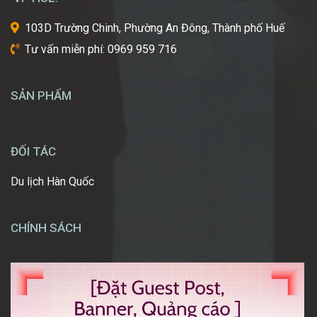
ước
một
103D Trường Chinh, Phường An Đông, Thành phố Huế
ngày
Tư vấn miễn phí: 0969 959 716
được
tự
tay
SẢN PHẨM
tạo
nên
những
diện
ĐỐI TÁC
mạo
ấn
Du lịch Hàn Quốc
tượng,
giúp
mọi
CHÍNH SÁCH
người
[…]