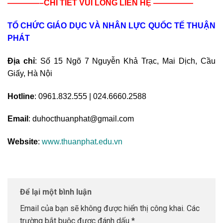
————–CHI TIẾT VUI LÒNG LIÊN HỆ —————
TỔ CHỨC GIÁO DỤC VÀ NHÂN LỰC QUỐC TẾ THUẬN
PHÁT
Địa chỉ
: Số 15 Ngõ 7 Nguyễn Khả Trạc, Mai Dịch, Cầu
Giấy, Hà Nội
Hotline
: 0961.832.555 | 024.6660.2588
Email
: duhocthuanphat@gmail.com
Website
:
www.thuanphat.edu.vn
Để lại một bình luận
Email của bạn sẽ không được hiển thị công khai.
Các
trường bắt buộc được đánh dấu
*