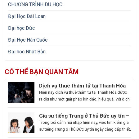
CHƯƠNG TRÌNH DU HỌC
Đại Học Đài Loan
Đại học Đức
Đại Học Hàn Quốc
Đại học Nhật Bản
CÓ THỂ BẠN QUAN TÂM
Dịch vụ thuê thám tử tại Thanh Hóa
uy tín và hoạt động 24/7
Hiện nay dịch vụ thuê thám tử tại Thanh Hóa được
ra đời như một giải pháp kín đáo, hiệu quả. Với dịch
vụ này giúp khách hàng nhanh chóng nắm bắt
thông tin cần thiết và bảo vệ cuộc sống, công việc
Gia sư tiếng Trung ở Thủ Đức uy tín –
một cách chủ động. Để giúp bạn có thể hiểu rõ hơn
Hoa Ngữ Đông Phương
Trong bối cảnh hội nhập hiện nay, việc tìm kiếm gia
[…]
sư tiếng Trung ở Thủ Đức uy tín ngày càng cấp thiết,
nhất là những ai muốn thăng tiến sự nghiệp hoặc