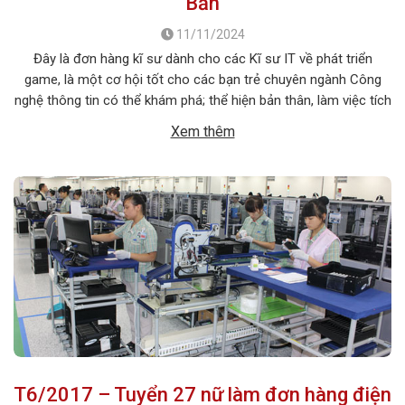
Bản
11/11/2024
Đây là đơn hàng kĩ sư dành cho các Kĩ sư IT về phát triển
game, là một cơ hội tốt cho các bạn trẻ chuyên ngành Công
nghệ thông tin có thể khám phá; thể hiện bản thân, làm việc tích
cực trong môi trường nước ngoài. 1. MÔ TẢ CÔNG VIỆC Tên
Xem thêm
công việc: Phát triển phần […]
T6/2017 – Tuyển 27 nữ làm đơn hàng điện