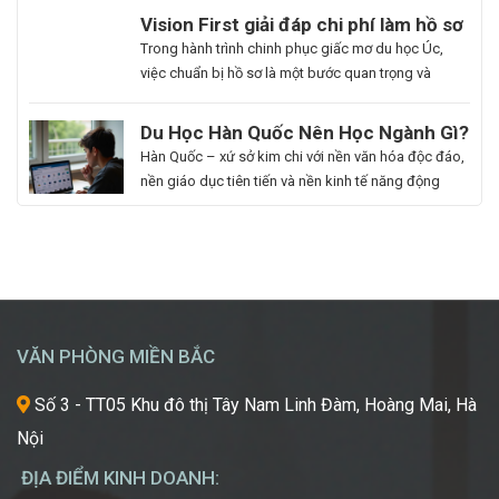
du học. Hoa Ngữ Đông Phương với nhiều năm kinh
Du
Vision First giải đáp chi phí làm hồ sơ
nghiệm, cam kết mang lại chất lượng giảng dạy
Học
du học Úc có đắt không?
Bạn
Trong hành trình chinh phục giấc mơ du học Úc,
vượt trội, giúp […]
Hàn
là
việc chuẩn bị hồ sơ là một bước quan trọng và
Quốc
người
không thể thiếu. Tuy nhiên, nhiều sinh viên, phụ
Ngành
đam
huynh vẫn băn khoăn về khoản chi phí liên quan
Du Học Hàn Quốc Nên Học Ngành Gì?
Làm
mê
đến quá trình này. Vậy, Vision First sẽ giải đáp chi
Cẩm Nang Lựa Chọn Ngành Phù Hợp
Hàn Quốc – xứ sở kim chi với nền văn hóa độc đáo,
Đẹp:
cái
phí làm hồ sơ […]
Từ Chuyên Gia Thuận Phát
nền giáo dục tiên tiến và nền kinh tế năng động
Chắp
đẹp,
đang trở thành điểm đến du học mơ ước của hàng
Cánh
luôn
ngàn học sinh, sinh viên Việt Nam. Tuy nhiên, giữa
Giấc
khao
vô vàn lựa chọn về trường học và ngành học, […]
Mơ
khát
Chinh
được
Phục
học
“Kinh
hỏi
VĂN PHÒNG MIỀN BẮC
Đô
những
Sắc
xu
Số 3 - TT05 Khu đô thị Tây Nam Linh Đàm, Hoàng Mai, Hà
Đẹp”
hướng
Nội
Châu
mới
Á
nhất,
ĐỊA ĐIỂM KINH DOANH:
kỹ