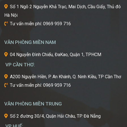
thuật
Số 1 Ngõ 2 Nguyễn Khả Trạc, Mai Dịch, Cầu Giấy, Thủ đô
tiên
Hà Nội
tiến
nhất
Tư vấn miễn phí: 0969 959 716
từ
một
trong
VĂN PHÒNG MIỀN NAM
những
cái
04 Nguyễn Đình Chiểu, ĐaKao, Quận 1, TPHCM
nôi
VP CẦN THƠ:
của
ngành
A200 Nguyễn Hiền, P. An Khánh, Q. Ninh Kiều, TP Cần Thơ
công
Tư vấn miễn phí: 0969 959 716
nghiệp
làm
đẹp
VĂN PHÒNG MIỀN TRUNG
thế
giới?
Số 2 đường 30/4, Quận Hải Châu, TP. Đà Nẵng
Bạn
mơ
VP HUẾ: