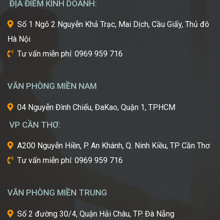
ĐỊA ĐIỂM KINH DOANH:
kỹ
thuật
Số 1 Ngõ 2 Nguyễn Khả Trạc, Mai Dịch, Cầu Giấy, Thủ đô
tiên
Hà Nội
tiến
nhất
Tư vấn miễn phí: 0969 959 716
từ
một
trong
VĂN PHÒNG MIỀN NAM
những
cái
04 Nguyễn Đình Chiểu, ĐaKao, Quận 1, TPHCM
nôi
VP CẦN THƠ:
của
ngành
A200 Nguyễn Hiền, P. An Khánh, Q. Ninh Kiều, TP Cần Thơ
công
Tư vấn miễn phí: 0969 959 716
nghiệp
làm
đẹp
VĂN PHÒNG MIỀN TRUNG
thế
giới?
Số 2 đường 30/4, Quận Hải Châu, TP. Đà Nẵng
Bạn