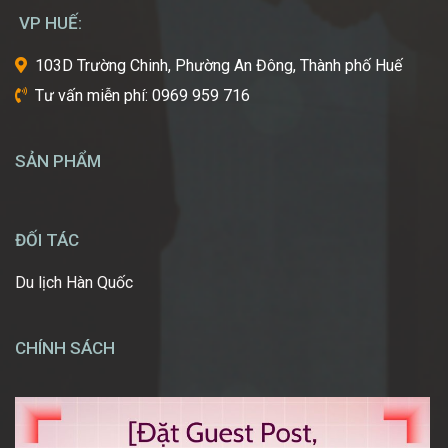
mơ
VP HUẾ:
ước
một
103D Trường Chinh, Phường An Đông, Thành phố Huế
ngày
Tư vấn miễn phí: 0969 959 716
được
tự
tay
SẢN PHẨM
tạo
nên
những
diện
ĐỐI TÁC
mạo
ấn
Du lịch Hàn Quốc
tượng,
giúp
mọi
CHÍNH SÁCH
người
[…]