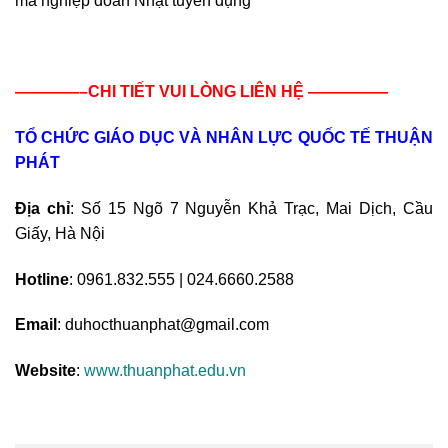
mà nghiệp đoàn Nhật tuyển dụng
————–CHI TIẾT VUI LÒNG LIÊN HỆ —————
TỔ CHỨC GIÁO DỤC VÀ NHÂN LỰC QUỐC TẾ THUẬN
PHÁT
Địa chỉ
: Số 15 Ngõ 7 Nguyễn Khả Trạc, Mai Dịch, Cầu
Giấy, Hà Nội
Hotline
: 0961.832.555 | 024.6660.2588
Email
: duhocthuanphat@gmail.com
Website
:
www.thuanphat.edu.vn