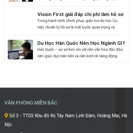
nhất là những ai muốn thăng tiến sự nghiệp hoặc
du học. Hoa Ngữ Đông Phương với nhiều năm kinh
Du
Vision First giải đáp chi phí làm hồ sơ
nghiệm, cam kết mang lại chất lượng giảng dạy
Học
du học Úc có đắt không?
Bạn
Trong hành trình chinh phục giấc mơ du học Úc,
vượt trội, giúp […]
Hàn
là
việc chuẩn bị hồ sơ là một bước quan trọng và
Quốc
người
không thể thiếu. Tuy nhiên, nhiều sinh viên, phụ
Ngành
đam
huynh vẫn băn khoăn về khoản chi phí liên quan
Du Học Hàn Quốc Nên Học Ngành Gì?
Làm
mê
đến quá trình này. Vậy, Vision First sẽ giải đáp chi
Cẩm Nang Lựa Chọn Ngành Phù Hợp
Hàn Quốc – xứ sở kim chi với nền văn hóa độc đáo,
Đẹp:
cái
phí làm hồ sơ […]
Từ Chuyên Gia Thuận Phát
nền giáo dục tiên tiến và nền kinh tế năng động
Chắp
đẹp,
đang trở thành điểm đến du học mơ ước của hàng
Cánh
luôn
ngàn học sinh, sinh viên Việt Nam. Tuy nhiên, giữa
Giấc
khao
vô vàn lựa chọn về trường học và ngành học, […]
Mơ
khát
Chinh
được
Phục
học
“Kinh
hỏi
VĂN PHÒNG MIỀN BẮC
Đô
những
Sắc
xu
Số 3 - TT05 Khu đô thị Tây Nam Linh Đàm, Hoàng Mai, Hà
Đẹp”
hướng
Nội
Châu
mới
Á
nhất,