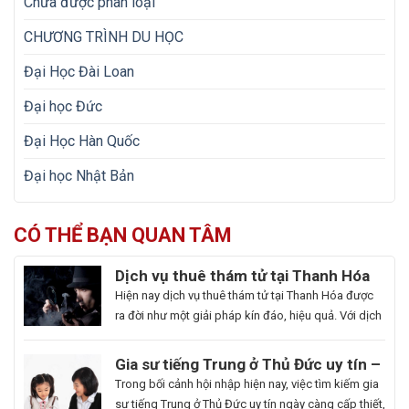
Chưa được phân loại
CHƯƠNG TRÌNH DU HỌC
Đại Học Đài Loan
Đại học Đức
Đại Học Hàn Quốc
Đại học Nhật Bản
CÓ THỂ BẠN QUAN TÂM
Dịch vụ thuê thám tử tại Thanh Hóa
uy tín và hoạt động 24/7
Hiện nay dịch vụ thuê thám tử tại Thanh Hóa được
ra đời như một giải pháp kín đáo, hiệu quả. Với dịch
vụ này giúp khách hàng nhanh chóng nắm bắt
thông tin cần thiết và bảo vệ cuộc sống, công việc
Gia sư tiếng Trung ở Thủ Đức uy tín –
một cách chủ động. Để giúp bạn có thể hiểu rõ hơn
Hoa Ngữ Đông Phương
Trong bối cảnh hội nhập hiện nay, việc tìm kiếm gia
[…]
sư tiếng Trung ở Thủ Đức uy tín ngày càng cấp thiết,