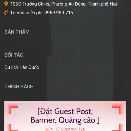
một
103D Trường Chinh, Phường An Đông, Thành phố Huế
ngày
Tư vấn miễn phí: 0969 959 716
được
tự
tay
SẢN PHẨM
tạo
nên
những
diện
ĐỐI TÁC
mạo
ấn
Du lịch Hàn Quốc
tượng,
giúp
mọi
CHÍNH SÁCH
người
[…]