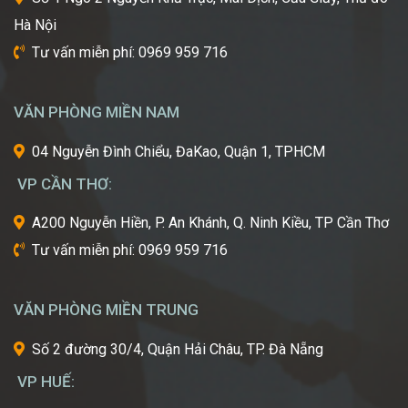
tiên
Hà Nội
tiến
nhất
Tư vấn miễn phí: 0969 959 716
từ
một
trong
VĂN PHÒNG MIỀN NAM
những
cái
04 Nguyễn Đình Chiểu, ĐaKao, Quận 1, TPHCM
nôi
VP CẦN THƠ:
của
ngành
A200 Nguyễn Hiền, P. An Khánh, Q. Ninh Kiều, TP Cần Thơ
công
Tư vấn miễn phí: 0969 959 716
nghiệp
làm
đẹp
VĂN PHÒNG MIỀN TRUNG
thế
giới?
Số 2 đường 30/4, Quận Hải Châu, TP. Đà Nẵng
Bạn
mơ
VP HUẾ:
ước