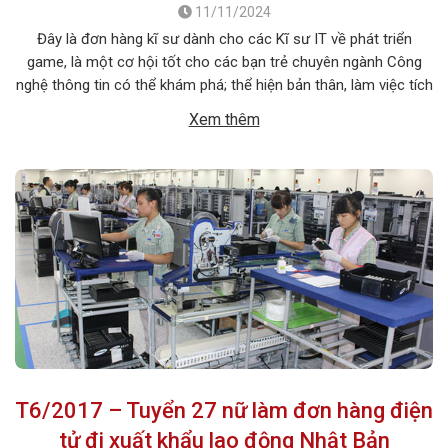
11/11/2024
Đây là đơn hàng kĩ sư dành cho các Kĩ sư IT về phát triển
game, là một cơ hội tốt cho các bạn trẻ chuyên ngành Công
nghệ thông tin có thể khám phá; thể hiện bản thân, làm việc tích
cực trong môi trường nước ngoài. 1. MÔ TẢ CÔNG VIỆC Tên
Xem thêm
công việc: Phát triển phần […]
T6/2017 – Tuyển 27 nữ làm đơn hàng điện
tử đi xuất khẩu lao động Nhật Bản