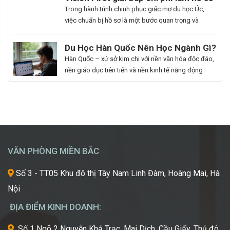
nghiệm, cam kết mang lại chất lượng giảng dạy
Học
du học Úc có đắt không?
Bạn
Trong hành trình chinh phục giấc mơ du học Úc,
vượt trội, giúp […]
Hàn
là
việc chuẩn bị hồ sơ là một bước quan trọng và
Quốc
người
không thể thiếu. Tuy nhiên, nhiều sinh viên, phụ
Ngành
đam
huynh vẫn băn khoăn về khoản chi phí liên quan
Du Học Hàn Quốc Nên Học Ngành Gì?
Làm
mê
đến quá trình này. Vậy, Vision First sẽ giải đáp chi
Cẩm Nang Lựa Chọn Ngành Phù Hợp
Hàn Quốc – xứ sở kim chi với nền văn hóa độc đáo,
Đẹp:
cái
phí làm hồ sơ […]
Từ Chuyên Gia Thuận Phát
nền giáo dục tiên tiến và nền kinh tế năng động
Chắp
đẹp,
đang trở thành điểm đến du học mơ ước của hàng
Cánh
luôn
ngàn học sinh, sinh viên Việt Nam. Tuy nhiên, giữa
Giấc
khao
vô vàn lựa chọn về trường học và ngành học, […]
Mơ
khát
Chinh
được
Phục
học
“Kinh
hỏi
VĂN PHÒNG MIỀN BẮC
Đô
những
Sắc
xu
Số 3 - TT05 Khu đô thị Tây Nam Linh Đàm, Hoàng Mai, Hà
Đẹp”
hướng
Nội
Châu
mới
Á
nhất,
ĐỊA ĐIỂM KINH DOANH:
kỹ
thuật
Số 1 Ngõ 2 Nguyễn Khả Trạc, Mai Dịch, Cầu Giấy, Thủ đô