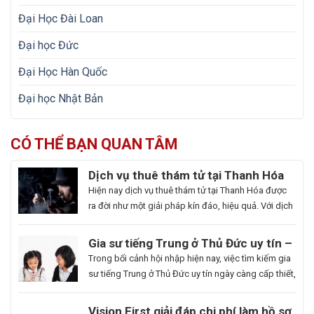
Đại Học Đài Loan
Đại học Đức
Đại Học Hàn Quốc
Đại học Nhật Bản
CÓ THỂ BẠN QUAN TÂM
Dịch vụ thuê thám tử tại Thanh Hóa
uy tín và hoạt động 24/7
Hiện nay dịch vụ thuê thám tử tại Thanh Hóa được
ra đời như một giải pháp kín đáo, hiệu quả. Với dịch
vụ này giúp khách hàng nhanh chóng nắm bắt
thông tin cần thiết và bảo vệ cuộc sống, công việc
Gia sư tiếng Trung ở Thủ Đức uy tín –
một cách chủ động. Để giúp bạn có thể hiểu rõ hơn
Hoa Ngữ Đông Phương
Trong bối cảnh hội nhập hiện nay, việc tìm kiếm gia
[…]
sư tiếng Trung ở Thủ Đức uy tín ngày càng cấp thiết,
nhất là những ai muốn thăng tiến sự nghiệp hoặc
du học. Hoa Ngữ Đông Phương với nhiều năm kinh
Du
Vision First giải đáp chi phí làm hồ sơ