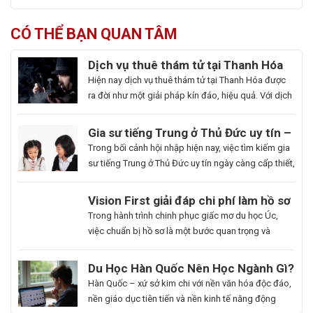
CÓ THỂ BẠN QUAN TÂM
Dịch vụ thuê thám tử tại Thanh Hóa
uy tín và hoạt động 24/7
Hiện nay dịch vụ thuê thám tử tại Thanh Hóa được
ra đời như một giải pháp kín đáo, hiệu quả. Với dịch
vụ này giúp khách hàng nhanh chóng nắm bắt
thông tin cần thiết và bảo vệ cuộc sống, công việc
Gia sư tiếng Trung ở Thủ Đức uy tín –
một cách chủ động. Để giúp bạn có thể hiểu rõ hơn
Hoa Ngữ Đông Phương
Trong bối cảnh hội nhập hiện nay, việc tìm kiếm gia
[…]
sư tiếng Trung ở Thủ Đức uy tín ngày càng cấp thiết,
nhất là những ai muốn thăng tiến sự nghiệp hoặc
du học. Hoa Ngữ Đông Phương với nhiều năm kinh
Du
Vision First giải đáp chi phí làm hồ sơ
nghiệm, cam kết mang lại chất lượng giảng dạy
Học
du học Úc có đắt không?
Bạn
Trong hành trình chinh phục giấc mơ du học Úc,
vượt trội, giúp […]
Hàn
là
việc chuẩn bị hồ sơ là một bước quan trọng và
Quốc
người
không thể thiếu. Tuy nhiên, nhiều sinh viên, phụ
Ngành
đam
huynh vẫn băn khoăn về khoản chi phí liên quan
Du Học Hàn Quốc Nên Học Ngành Gì?
Làm
mê
đến quá trình này. Vậy, Vision First sẽ giải đáp chi
Cẩm Nang Lựa Chọn Ngành Phù Hợp
Hàn Quốc – xứ sở kim chi với nền văn hóa độc đáo,
Đẹp:
cái
phí làm hồ sơ […]
Từ Chuyên Gia Thuận Phát
nền giáo dục tiên tiến và nền kinh tế năng động
Chắp
đẹp,