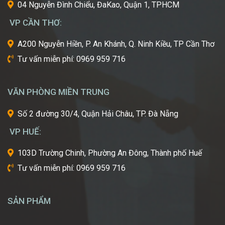
cái
04 Nguyễn Đình Chiểu, ĐaKao, Quận 1, TPHCM
nôi
VP CẦN THƠ:
của
ngành
A200 Nguyễn Hiền, P. An Khánh, Q. Ninh Kiều, TP Cần Thơ
công
Tư vấn miễn phí: 0969 959 716
nghiệp
làm
đẹp
VĂN PHÒNG MIỀN TRUNG
thế
giới?
Số 2 đường 30/4, Quận Hải Châu, TP. Đà Nẵng
Bạn
mơ
VP HUẾ:
ước
một
103D Trường Chinh, Phường An Đông, Thành phố Huế
ngày
Tư vấn miễn phí: 0969 959 716
được
tự
tay
SẢN PHẨM
tạo
nên
những