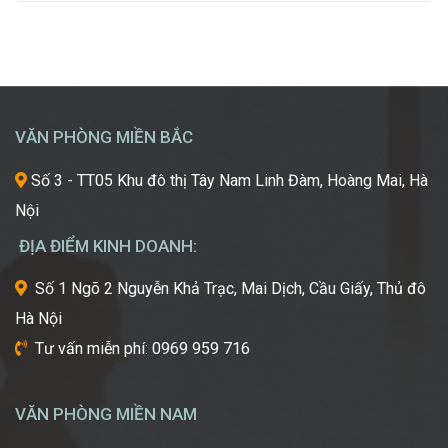
đang trở thành điểm đến du học mơ ước của hàng
Cánh
luôn
ngàn học sinh, sinh viên Việt Nam. Tuy nhiên, giữa
Giấc
khao
vô vàn lựa chọn về trường học và ngành học, […]
Mơ
khát
Chinh
được
Phục
học
“Kinh
hỏi
VĂN PHÒNG MIỀN BẮC
Đô
những
Sắc
xu
Số 3 - TT05 Khu đô thị Tây Nam Linh Đàm, Hoàng Mai, Hà
Đẹp”
hướng
Nội
Châu
mới
Á
nhất,
ĐỊA ĐIỂM KINH DOANH:
kỹ
thuật
Số 1 Ngõ 2 Nguyễn Khả Trạc, Mai Dịch, Cầu Giấy, Thủ đô
tiên
Hà Nội
tiến
nhất
Tư vấn miễn phí: 0969 959 716
từ
một
trong
VĂN PHÒNG MIỀN NAM
những