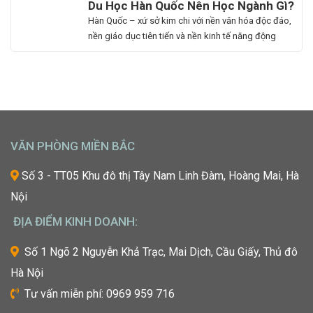
Du Học Hàn Quốc Nên Học Ngành Gì?
Làm
mê
đến quá trình này. Vậy, Vision First sẽ giải đáp chi
Cẩm Nang Lựa Chọn Ngành Phù Hợp
Hàn Quốc – xứ sở kim chi với nền văn hóa độc đáo,
Đẹp:
cái
phí làm hồ sơ […]
Từ Chuyên Gia Thuận Phát
nền giáo dục tiên tiến và nền kinh tế năng động
Chắp
đẹp,
đang trở thành điểm đến du học mơ ước của hàng
Cánh
luôn
ngàn học sinh, sinh viên Việt Nam. Tuy nhiên, giữa
Giấc
khao
vô vàn lựa chọn về trường học và ngành học, […]
Mơ
khát
Chinh
được
Phục
học
“Kinh
hỏi
VĂN PHÒNG MIỀN BẮC
Đô
những
Sắc
xu
Số 3 - TT05 Khu đô thị Tây Nam Linh Đàm, Hoàng Mai, Hà
Đẹp”
hướng
Nội
Châu
mới
Á
nhất,
ĐỊA ĐIỂM KINH DOANH:
kỹ
thuật
Số 1 Ngõ 2 Nguyễn Khả Trạc, Mai Dịch, Cầu Giấy, Thủ đô
tiên
Hà Nội
tiến
nhất
Tư vấn miễn phí: 0969 959 716
từ