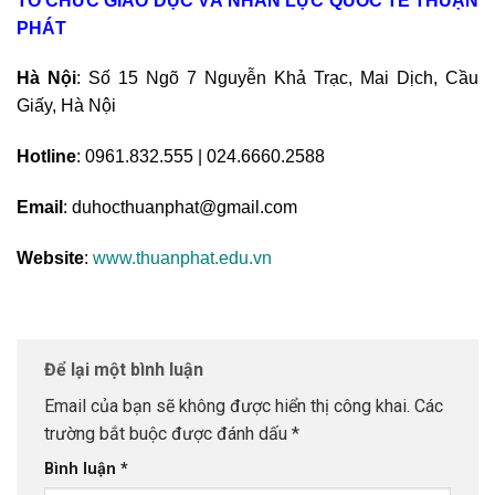
TỔ CHỨC GIÁO DỤC VÀ NHÂN LỰC QUỐC TẾ THUẬN
PHÁT
Hà Nội
: Số 15 Ngõ 7 Nguyễn Khả Trạc, Mai Dịch, Cầu
Giấy, Hà Nội
Hotline
: 0961.832.555 | 024.6660.2588
Email
: duhocthuanphat@gmail.com
Website
:
www.thuanphat.edu.vn
Để lại một bình luận
Email của bạn sẽ không được hiển thị công khai.
Các
trường bắt buộc được đánh dấu
*
Bình luận
*