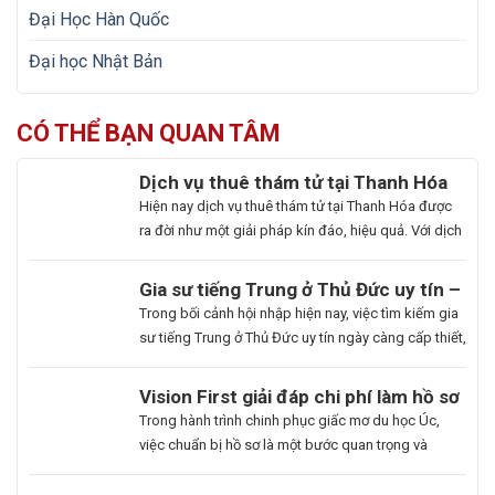
Đại Học Hàn Quốc
Đại học Nhật Bản
CÓ THỂ BẠN QUAN TÂM
Dịch vụ thuê thám tử tại Thanh Hóa
uy tín và hoạt động 24/7
Hiện nay dịch vụ thuê thám tử tại Thanh Hóa được
ra đời như một giải pháp kín đáo, hiệu quả. Với dịch
vụ này giúp khách hàng nhanh chóng nắm bắt
thông tin cần thiết và bảo vệ cuộc sống, công việc
Gia sư tiếng Trung ở Thủ Đức uy tín –
một cách chủ động. Để giúp bạn có thể hiểu rõ hơn
Hoa Ngữ Đông Phương
Trong bối cảnh hội nhập hiện nay, việc tìm kiếm gia
[…]
sư tiếng Trung ở Thủ Đức uy tín ngày càng cấp thiết,
nhất là những ai muốn thăng tiến sự nghiệp hoặc
du học. Hoa Ngữ Đông Phương với nhiều năm kinh
Du
Vision First giải đáp chi phí làm hồ sơ
nghiệm, cam kết mang lại chất lượng giảng dạy
Học
du học Úc có đắt không?
Bạn
Trong hành trình chinh phục giấc mơ du học Úc,
vượt trội, giúp […]
Hàn
là
việc chuẩn bị hồ sơ là một bước quan trọng và
Quốc
người
không thể thiếu. Tuy nhiên, nhiều sinh viên, phụ
Ngành
đam
huynh vẫn băn khoăn về khoản chi phí liên quan