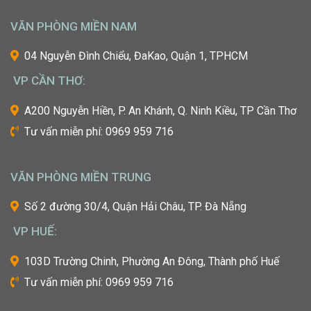
một
trong
VĂN PHÒNG MIỀN NAM
những
cái
04 Nguyễn Đình Chiểu, ĐaKao, Quận 1, TPHCM
nôi
VP CẦN THƠ:
của
ngành
A200 Nguyễn Hiền, P. An Khánh, Q. Ninh Kiều, TP Cần Thơ
công
Tư vấn miễn phí: 0969 959 716
nghiệp
làm
đẹp
VĂN PHÒNG MIỀN TRUNG
thế
giới?
Số 2 đường 30/4, Quận Hải Châu, TP. Đà Nẵng
Bạn
mơ
VP HUẾ:
ước
một
103D Trường Chinh, Phường An Đông, Thành phố Huế
ngày
Tư vấn miễn phí: 0969 959 716
được
tự