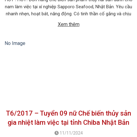
nam làm việc tại xí nghiệp Sapporo Seafood, Nhật Bản. Yêu cầu
nhanh nhẹn, hoạt bát, năng động. Có tinh thần cố gắng và chịu
được áp lực cao. 1. MÔ TẢ CÔNG VIỆC Tên công việc: Chế
Xem thêm
biến sản phẩm thủy […]
No Image
T6/2017 – Tuyển 09 nữ Chế biến thủy sản
gia nhiệt làm việc tại tỉnh Chiba Nhật Bản
11/11/2024