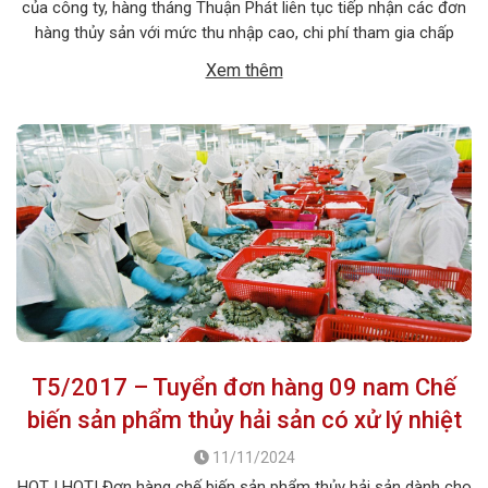
của công ty, hàng tháng Thuận Phát liên tục tiếp nhận các đơn
hàng thủy sản với mức thu nhập cao, chi phí tham gia chấp
dành cho các bạn có mong muốn đi xuất khẩu lao động tại
Xem thêm
Nhật Bản. 1. MÔ TẢ CÔNG VIỆC Tên […]
T5/2017 – Tuyển đơn hàng 09 nam Chế
biến sản phẩm thủy hải sản có xử lý nhiệt
11/11/2024
HOT ! HOT! Đơn hàng chế biến sản phẩm thủy hải sản dành cho