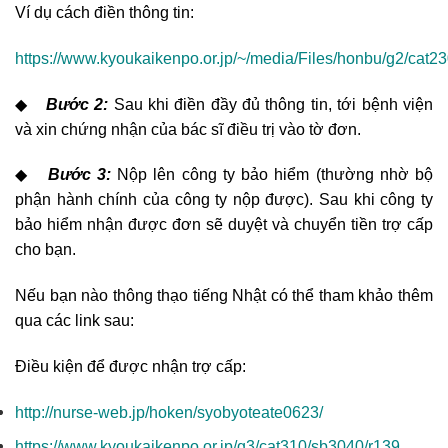
Ví dụ cách điền thông tin:
https://www.kyoukaikenpo.or.jp/~/media/Files/honbu/g2/ca
◆
Bước 2:
Sau khi điền đầy đủ thông tin, tới bệnh viện
và xin chứng nhận của bác sĩ điều trị vào tờ đơn.
◆
Bước 3:
Nộp lên công ty bảo hiểm (thường nhờ bộ
phận hành chính của công ty nộp được). Sau khi công ty
bảo hiểm nhận được đơn sẽ duyệt và chuyển tiền trợ cấp
cho bạn.
Nếu bạn nào thông thạo tiếng Nhật có thể tham khảo thêm
qua các link sau:
Điều kiện để được nhận trợ cấp:
http://nurse-web.jp/hoken/syobyoteate0623/
https://www.kyoukaikenpo.or.jp/g3/cat310/sb3040/r139