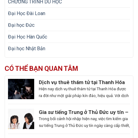
CHƯƠNG TRÌNH DU HỌC
Đại Học Đài Loan
Đại học Đức
Đại Học Hàn Quốc
Đại học Nhật Bản
CÓ THỂ BẠN QUAN TÂM
Dịch vụ thuê thám tử tại Thanh Hóa
uy tín và hoạt động 24/7
Hiện nay dịch vụ thuê thám tử tại Thanh Hóa được
ra đời như một giải pháp kín đáo, hiệu quả. Với dịch
vụ này giúp khách hàng nhanh chóng nắm bắt
thông tin cần thiết và bảo vệ cuộc sống, công việc
Gia sư tiếng Trung ở Thủ Đức uy tín –
một cách chủ động. Để giúp bạn có thể hiểu rõ hơn
Hoa Ngữ Đông Phương
Trong bối cảnh hội nhập hiện nay, việc tìm kiếm gia
[…]
sư tiếng Trung ở Thủ Đức uy tín ngày càng cấp thiết,
nhất là những ai muốn thăng tiến sự nghiệp hoặc