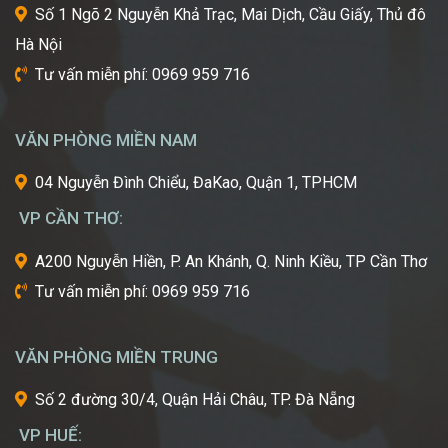
thuật
Số 1 Ngõ 2 Nguyễn Khả Trạc, Mai Dịch, Cầu Giấy, Thủ đô
tiên
Hà Nội
tiến
nhất
Tư vấn miễn phí: 0969 959 716
từ
một
trong
VĂN PHÒNG MIỀN NAM
những
cái
04 Nguyễn Đình Chiểu, ĐaKao, Quận 1, TPHCM
nôi
VP CẦN THƠ:
của
ngành
A200 Nguyễn Hiền, P. An Khánh, Q. Ninh Kiều, TP Cần Thơ
công
Tư vấn miễn phí: 0969 959 716
nghiệp
làm
đẹp
VĂN PHÒNG MIỀN TRUNG
thế
giới?
Số 2 đường 30/4, Quận Hải Châu, TP. Đà Nẵng
Bạn
mơ
VP HUẾ:
ước