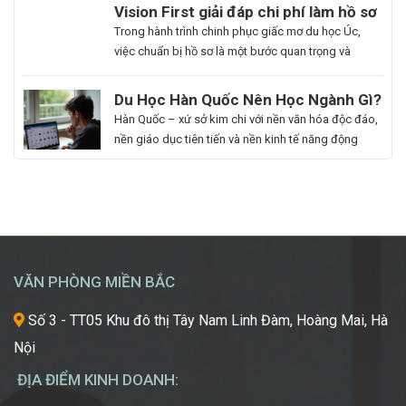
du học. Hoa Ngữ Đông Phương với nhiều năm kinh
Du
Vision First giải đáp chi phí làm hồ sơ
nghiệm, cam kết mang lại chất lượng giảng dạy
Học
du học Úc có đắt không?
Bạn
Trong hành trình chinh phục giấc mơ du học Úc,
vượt trội, giúp […]
Hàn
là
việc chuẩn bị hồ sơ là một bước quan trọng và
Quốc
người
không thể thiếu. Tuy nhiên, nhiều sinh viên, phụ
Ngành
đam
huynh vẫn băn khoăn về khoản chi phí liên quan
Du Học Hàn Quốc Nên Học Ngành Gì?
Làm
mê
đến quá trình này. Vậy, Vision First sẽ giải đáp chi
Cẩm Nang Lựa Chọn Ngành Phù Hợp
Hàn Quốc – xứ sở kim chi với nền văn hóa độc đáo,
Đẹp:
cái
phí làm hồ sơ […]
Từ Chuyên Gia Thuận Phát
nền giáo dục tiên tiến và nền kinh tế năng động
Chắp
đẹp,
đang trở thành điểm đến du học mơ ước của hàng
Cánh
luôn
ngàn học sinh, sinh viên Việt Nam. Tuy nhiên, giữa
Giấc
khao
vô vàn lựa chọn về trường học và ngành học, […]
Mơ
khát
Chinh
được
Phục
học
“Kinh
hỏi
VĂN PHÒNG MIỀN BẮC
Đô
những
Sắc
xu
Số 3 - TT05 Khu đô thị Tây Nam Linh Đàm, Hoàng Mai, Hà
Đẹp”
hướng
Nội
Châu
mới
Á
nhất,
ĐỊA ĐIỂM KINH DOANH:
kỹ