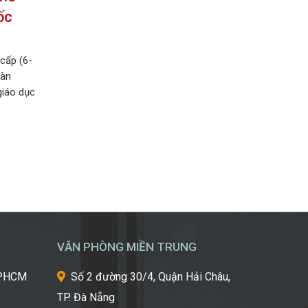
ốc
cấp (6-
Hàn
giáo dục
-4).Trẻ
ổi thuộc
uộc; bắt
oạn […]
VĂN PHÒNG MIỀN TRUNG
 TPHCM
Số 2 đường 30/4, Quận Hải Châu,
TP. Đà Nẵng