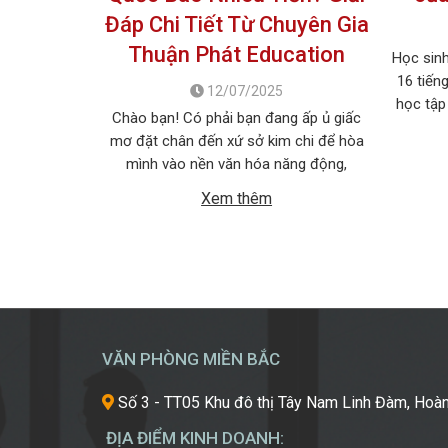
Đáp Chi Tiết Từ Chuyên Gia
Thuận Phát Education
Học sinh
16 tiến
12/07/2025
học tập
Chào bạn! Có phải bạn đang ấp ủ giấc
thi đại
mơ đặt chân đến xứ sở kim chi để hòa
một ngà
mình vào nền văn hóa năng động,
đầu học 
thưởng thức ẩm thực đường phố hấp
Xem thêm
dẫn và quan trọng nhất là làm chủ tiếng
Hàn ngay trên quê hương của ngôn ngữ
này? Chắc chắn, một trong […]
VĂN PHÒNG MIỀN BẮC
Số 3 - TT05 Khu đô thị Tây Nam Linh Đàm, Hoàn
ĐỊA ĐIỂM KINH DOANH: