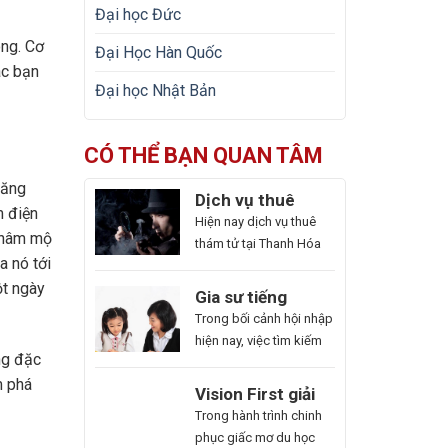
Đại học Đức
ông. Cơ
Đại Học Hàn Quốc
ác bạn
Đại học Nhật Bản
CÓ THỂ BẠN QUAN TÂM
năng
Dịch vụ thuê
m điện
thám tử tại Thanh
Hiện nay dịch vụ thuê
ự hâm mộ
Hóa uy tín và
thám tử tại Thanh Hóa
 nó tới
hoạt động 24/7
được ra đời như một giải
ột ngày
pháp kín đáo, hiệu quả.
Gia sư tiếng
Với dịch vụ này giúp
Trung ở Thủ Đức
Trong bối cảnh hội nhập
khách hàng nhanh
uy tín – Hoa Ngữ
hiện nay, việc tìm kiếm
chóng nắm bắt thông
ng đặc
Đông Phương
gia sư tiếng Trung ở Thủ
tin cần thiết và bảo vệ
m phá
Đức uy tín ngày càng
Du
Vision First giải
cuộc sống, công việc
cấp thiết, nhất là những
Học
đáp chi phí làm
Bạn
Trong hành trình chinh
một cách chủ động. Để
ai muốn thăng tiến sự
Hàn
hồ sơ du học Úc
là
phục giấc mơ du học
giúp bạn có thể hiểu rõ