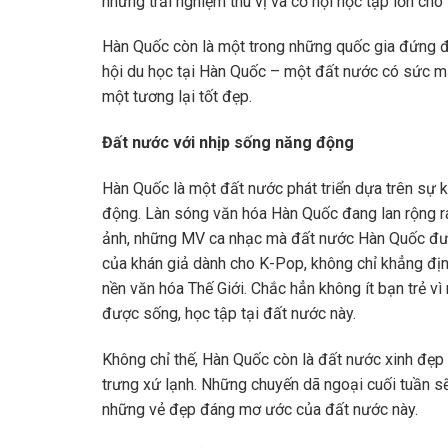
những trải nghiệm thú vị và cơ hội học tập lớn cho
Hàn Quốc còn là một trong những quốc gia đứng đầu
hội du học tại Hàn Quốc – một đất nước có sức mạ
một tương lại tốt đẹp.
Đất nước với nhịp sống năng động
Hàn Quốc là một đất nước phát triển dựa trên sự k
động. Làn sóng văn hóa Hàn Quốc đang lan rộng ra 
ảnh, những MV ca nhạc mà đất nước Hàn Quốc đượ
của khán giả dành cho K-Pop, không chỉ khẳng đị
nền văn hóa Thế Giới. Chắc hẳn không ít bạn trẻ 
được sống, học tập tại đất nước này.
Không chỉ thế, Hàn Quốc còn là đất nước xinh đẹp 
trưng xứ lạnh. Những chuyến dã ngoại cuối tuần sẽ
những vẻ đẹp đáng mơ ước của đất nước này.