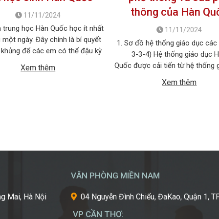
thông của Hàn Qu
11/11/2024
 trung học Hàn Quốc học ít nhất
11/11/2024
g một ngày. Đây chính là bí quyết
1. Sơ đồ hệ thống giáo dục các 
 khủng để các em có thể đậu kỳ
3-3-4) Hệ thống giáo dục 
 học quan trọng nhất. Trung bình
Quốc được cải tiến từ hệ thống 
Xem thêm
y các học sinh nước này sẽ bắt
cũ (6-4-2-4) sang hệ mới (6-3-3
Xem thêm
tập từ 8 giờ sáng cho tới 10 […]
em Hàn Quốc từ 3 tuổi đến 5 tu
giai đoạn mẫu giáo không bắt b
đầu vào lớp 1 là 6 tuổi. Giai đ
VĂN PHÒNG MIỀN NAM
g Mai, Hà Nội
04 Nguyễn Đình Chiểu, ĐaKao, Quận 1,
VP CẦN THƠ: