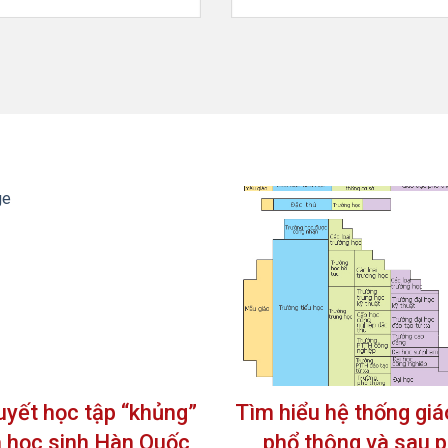
ge
uyết học tập “khủng”
Tìm hiểu hệ thống giá
 học sinh Hàn Quốc
phổ thông và sau 