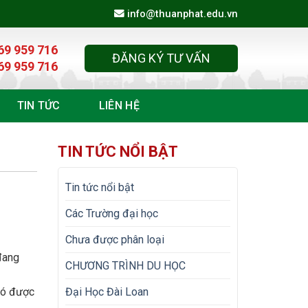
info@thuanphat.edu.vn
69 959 716
ĐĂNG KÝ TƯ VẤN
69 959 716
TIN TỨC
LIÊN HỆ
TIN TỨC NỔI BẬT
Tin tức nổi bật
Các Trường đại học
Chưa được phân loại
đang
CHƯƠNG TRÌNH DU HỌC
có được
Đại Học Đài Loan