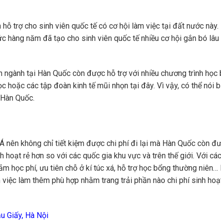
ỗ trợ cho sinh viên quốc tế có cơ hội làm việc tại đất nước này
ức hàng năm đã tạo cho sinh viên quốc tế nhiều cơ hội gắn bó lâu 
n ngành tại Hàn Quốc còn được hỗ trợ với nhiều chương trình học
 hoặc các tập đoàn kinh tế mũi nhọn tại đây. Vì vậy, có thể nói 
 Hàn Quốc.
Á nên không chỉ tiết kiệm được chi phí đi lại mà Hàn Quốc còn đ
h hoạt rẻ hơn so với các quốc gia khu vực và trên thế giới. Với cá
ảm học phí, ưu tiên chỗ ở kí túc xá, hỗ trợ học bổng thường niên…
 việc làm thêm phù hợp nhằm trang trải phần nào chi phí sinh hoạ
ầu Giấy, Hà Nội