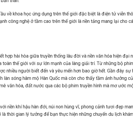
 bản thân.
 về khoa học ứng dụng trên thế giới đặc biệt là điện tử viễn th
nh công nghệ ở tầm cao trên thế giới là nền tảng mang lại cho c
ết hợp hài hòa giữa truyền thống lâu đời và nền văn hóa hiện đại 
toàn thế giới với sự lớn mạnh của làng giải trí. Từ những bộ phi
c nhiều người biết đến và yêu mến hơn bao giờ hết. Gần đây s
nh làn sóng hâm mộ Hàn Quốc mà còn cho thấy tầm ảnh hưởng của
vì mê văn hóa, đất nước qua các bộ phim truyền hình mà mơ ước m
với nền khí hậu hàn đới, núi non hùng vĩ, phong cảnh tươi đẹp ma
 là thời gian lý tưởng để bạn thực hiện những chuyến du lịch khá