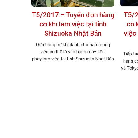
T5/2017 – Tuyển đơn hàng
T5/2
cơ khí làm việc tại tỉnh
có 
Shizuoka Nhật Bản
việc
Đơn hàng cơ khí dành cho nam công
việc cụ thể là vận hành máy tiện,
Tiếp tụ
phay làm việc tại tỉnh Shizuoka Nhật Bản
hàng cơ
với mức lương cao 140.000 yên/tháng
và Toky
chưa tính làm thêm. 1. MÔ TẢ CÔNG
tới 146.
VIỆC Tên công việc: Vận hành máy tiện,
nhiều. 
phay Số lượng tuyển: 06 nam Số lượng
bỏ lỡ cơ
thi tuyển: […]