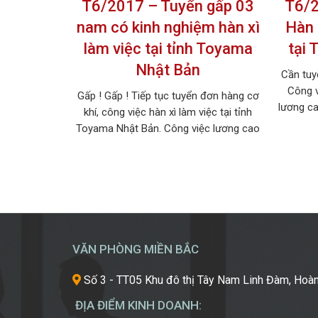
T6/2017 – Tuyển gấp 03
T6/2
nam có kinh nghiệm hàn xì
Hàn 
làm việc tại tỉnh Toyama
tại 
Nhật Bản
Cần tuy
Công v
Gấp ! Gấp ! Tiếp tục tuyển đơn hàng cơ
lương ca
khí, công việc hàn xì làm việc tại tỉnh
đi thấp
Toyama Nhật Bản. Công việc lương cao
Bản. 1
tới 29 triệu/tháng, việc làm thêm rất
việc: 
nhiều. Hãy nhanh tay đăng ký để không
03 nam
bỏ lỡ cơ hội việc làm lương cao này nhé !
1. MÔ TẢ CÔNG VIỆC […]
VĂN PHÒNG MIỀN BẮC
Số 3 - TT05 Khu đô thị Tây Nam Linh Đàm, Hoàn
ĐỊA ĐIỂM KINH DOANH: