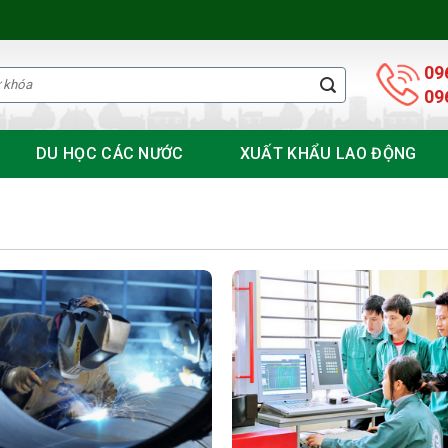
09
09
DU HỌC CÁC NƯỚC
XUẤT KHẨU LAO ĐỘNG