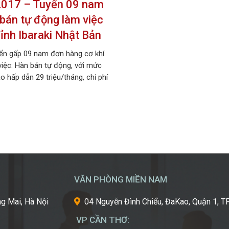
017 – Tuyển 09 nam
bán tự động làm việc
Tỉnh Ibaraki Nhật Bản
ển gấp 09 nam đơn hàng cơ khí.
iệc: Hàn bán tự động, với mức
o hấp dẫn 29 triệu/tháng, chi phí
, làm việc tại Tỉnh Ibaraki, Nhật
. MÔ TẢ CÔNG VIỆC Tên công
Hàn bán tự động Số lượng tuyển:
 Số lượng thi tuyển: 09 nam […]
VĂN PHÒNG MIỀN NAM
g Mai, Hà Nội
04 Nguyễn Đình Chiểu, ĐaKao, Quận 1,
VP CẦN THƠ: