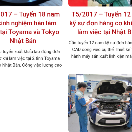
017 – Tuyển 18 nam
T5/2017 – Tuyển 12
kinh nghiệm hàn làm
kỹ sư đơn hàng cơ kh
 tại Toyama và Tokyo
làm việc tại Nhật 
Nhật Bản
Cần tuyển 12 nam kỹ sư đơn hàn
CAD công việc cụ thể Thiết kế 
c tuyển xuất khẩu lao động đơn
hành máy sản xuất linh kiện m
 khí làm việc tại 2 tỉnh Toyama
nghiệp, lương cao, chế độ đãi ng
o Nhật Bản. Công việc lương cao
hội việc làm hấp dẫn khi về n
000 yên/tháng, việc làm thêm rất
MÔ TẢ CÔNG VIỆC Tên công việc
Hãy nhanh tay đăng ký để không
kế […]
 hội việc làm lương cao này nhé !
1. MÔ TẢ CÔNG […]