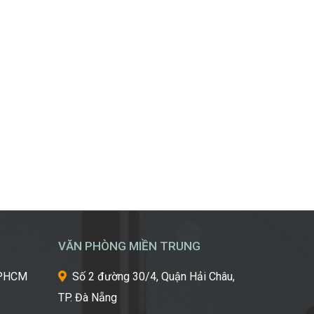
nhất
từ
một
trong
những
cái
nôi
của
ngành
công
nghiệp
làm
đẹp
thế
giới?
Bạn
VĂN PHÒNG MIỀN TRUNG
mơ
ước
 TPHCM
Số 2 đường 30/4, Quận Hải Châu,
một
ngày
TP. Đà Nẵng
được