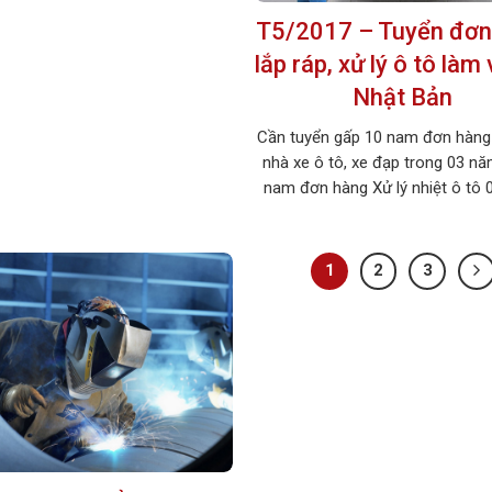
T5/2017 – Tuyển đơn
lắp ráp, xử lý ô tô làm 
Nhật Bản
Cần tuyển gấp 10 nam đơn hàng
nhà xe ô tô, xe đạp trong 03 nă
nam đơn hàng Xử lý nhiệt ô tô 
Nhanh tay đăng ký, số lượng có
! 1. MÔ TẢ CÔNG VIỆC ĐƠN
1: Lắp ráp nhà xe ô tô, xe đạ
1
2
3