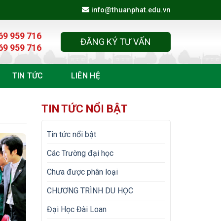
info@thuanphat.edu.vn
69 959 716
ĐĂNG KÝ TƯ VẤN
69 959 716
TIN TỨC
LIÊN HỆ
TIN TỨC NỔI BẬT
Tin tức nổi bật
Các Trường đại học
Chưa được phân loại
CHƯƠNG TRÌNH DU HỌC
Đại Học Đài Loan