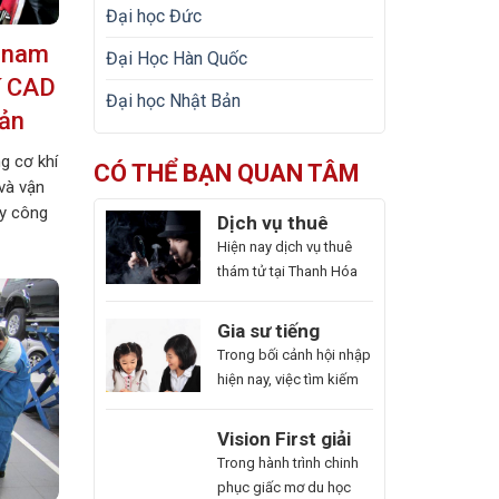
Đại học Đức
 nam
Đại Học Hàn Quốc
í CAD
Đại học Nhật Bản
Bản
g cơ khí
CÓ THỂ BẠN QUAN TÂM
và vận
áy công
Dịch vụ thuê
ộ tốt, cơ
thám tử tại Thanh
Hiện nay dịch vụ thuê
ước 1.
Hóa uy tín và
thám tử tại Thanh Hóa
: Thiết
hoạt động 24/7
được ra đời như một giải
pháp kín đáo, hiệu quả.
Gia sư tiếng
Với dịch vụ này giúp
Trung ở Thủ Đức
Trong bối cảnh hội nhập
khách hàng nhanh
uy tín – Hoa Ngữ
hiện nay, việc tìm kiếm
chóng nắm bắt thông
Đông Phương
gia sư tiếng Trung ở Thủ
tin cần thiết và bảo vệ
Đức uy tín ngày càng
Du
Vision First giải
cuộc sống, công việc
cấp thiết, nhất là những
Học
đáp chi phí làm
Bạn
Trong hành trình chinh
một cách chủ động. Để
ai muốn thăng tiến sự
Hàn
hồ sơ du học Úc
là
phục giấc mơ du học
giúp bạn có thể hiểu rõ