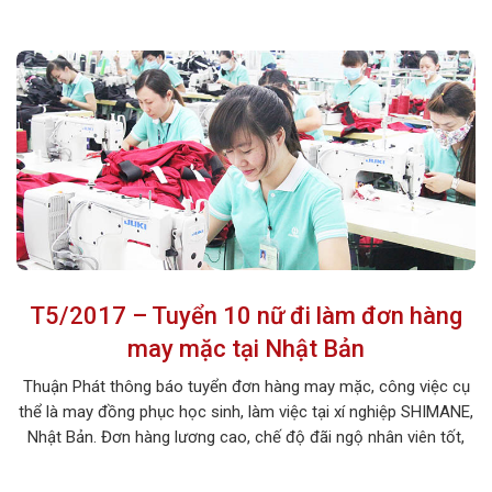
có yêu cầu tuyển dụng thường rất đông các bạn đăng ký dự
tuyển. Hãy nhanh tay đăng kí để được […]
T5/2017 – Tuyển 10 nữ đi làm đơn hàng
may mặc tại Nhật Bản
Thuận Phát thông báo tuyển đơn hàng may mặc, công việc cụ
thể là may đồng phục học sinh, làm việc tại xí nghiệp SHIMANE,
Nhật Bản. Đơn hàng lương cao, chế độ đãi ngộ nhân viên tốt,
chi phí đi lao động thấp, công việc làm thêm nhiều, rất thích hợp
cho các bạn lao động […]