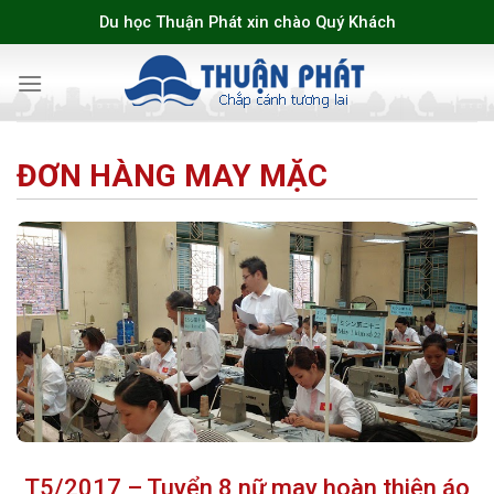
Skip
Du học Thuận Phát xin chào Quý Khách
to
content
ĐƠN HÀNG MAY MẶC
T5/2017 – Tuyển 8 nữ may hoàn thiện áo