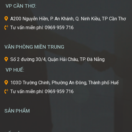
nôi
VP CẦN THƠ:
của
ngành
A200 Nguyễn Hiền, P. An Khánh, Q. Ninh Kiều, TP Cần Thơ
công
Tư vấn miễn phí: 0969 959 716
nghiệp
làm
đẹp
VĂN PHÒNG MIỀN TRUNG
thế
giới?
Số 2 đường 30/4, Quận Hải Châu, TP. Đà Nẵng
Bạn
mơ
VP HUẾ:
ước
một
103D Trường Chinh, Phường An Đông, Thành phố Huế
ngày
Tư vấn miễn phí: 0969 959 716
được
tự
tay
SẢN PHẨM
tạo
nên
những
diện