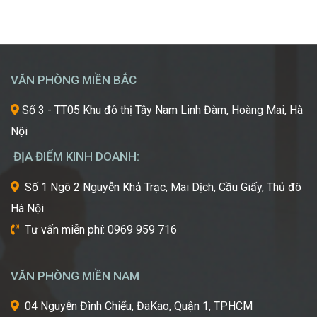
Giấc
khao
vô vàn lựa chọn về trường học và ngành học, […]
Mơ
khát
Chinh
được
Phục
học
“Kinh
hỏi
VĂN PHÒNG MIỀN BẮC
Đô
những
Sắc
xu
Số 3 - TT05 Khu đô thị Tây Nam Linh Đàm, Hoàng Mai, Hà
Đẹp”
hướng
Nội
Châu
mới
Á
nhất,
ĐỊA ĐIỂM KINH DOANH:
kỹ
thuật
Số 1 Ngõ 2 Nguyễn Khả Trạc, Mai Dịch, Cầu Giấy, Thủ đô
tiên
Hà Nội
tiến
nhất
Tư vấn miễn phí: 0969 959 716
từ
một
trong
VĂN PHÒNG MIỀN NAM
những
cái
04 Nguyễn Đình Chiểu, ĐaKao, Quận 1, TPHCM