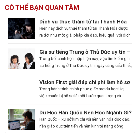
CÓ THỂ BẠN QUAN TÂM
Dịch vụ thuê thám tử tại Thanh Hóa
uy tín và hoạt động 24/7
Hiện nay dịch vụ thuê thám tử tại Thanh Hóa được
ra đời như một giải pháp kín đáo, hiệu quả. Với dịch
vụ này giúp khách hàng nhanh chóng nắm bắt
thông tin cần thiết và bảo vệ cuộc sống, công việc
Gia sư tiếng Trung ở Thủ Đức uy tín –
một cách chủ động. Để giúp bạn có thể hiểu rõ hơn
Hoa Ngữ Đông Phương
Trong bối cảnh hội nhập hiện nay, việc tìm kiếm gia
[…]
sư tiếng Trung ở Thủ Đức uy tín ngày càng cấp thiết,
nhất là những ai muốn thăng tiến sự nghiệp hoặc
du học. Hoa Ngữ Đông Phương với nhiều năm kinh
Du
Vision First giải đáp chi phí làm hồ sơ
nghiệm, cam kết mang lại chất lượng giảng dạy
Học
du học Úc có đắt không?
Bạn
Trong hành trình chinh phục giấc mơ du học Úc,
vượt trội, giúp […]
Hàn
là
việc chuẩn bị hồ sơ là một bước quan trọng và
Quốc
người
không thể thiếu. Tuy nhiên, nhiều sinh viên, phụ
Ngành
đam
huynh vẫn băn khoăn về khoản chi phí liên quan
Du Học Hàn Quốc Nên Học Ngành Gì?
Làm
mê
đến quá trình này. Vậy, Vision First sẽ giải đáp chi
Cẩm Nang Lựa Chọn Ngành Phù Hợp
Hàn Quốc – xứ sở kim chi với nền văn hóa độc đáo,
Đẹp:
cái
phí làm hồ sơ […]
Từ Chuyên Gia Thuận Phát
nền giáo dục tiên tiến và nền kinh tế năng động
Chắp
đẹp,
đang trở thành điểm đến du học mơ ước của hàng
Cánh
luôn
ngàn học sinh, sinh viên Việt Nam. Tuy nhiên, giữa