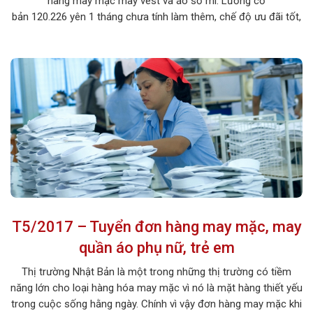
hàng may mặc may vest và áo sơ mi. Lương cơ
bản 120.226 yên 1 tháng chưa tính làm thêm, chế độ ưu đãi tốt,
chi phí đi thấp. 1. MÔ TẢ CÔNG VIỆC Tên công việc: May vest
và áo sơ mi Số lượng […]
T5/2017 – Tuyển đơn hàng may mặc, may
quần áo phụ nữ, trẻ em
Thị trường Nhật Bản là một trong những thị trường có tiềm
năng lớn cho loại hàng hóa may mặc vì nó là mặt hàng thiết yếu
trong cuộc sống hằng ngày. Chính vì vậy đơn hàng may mặc khi