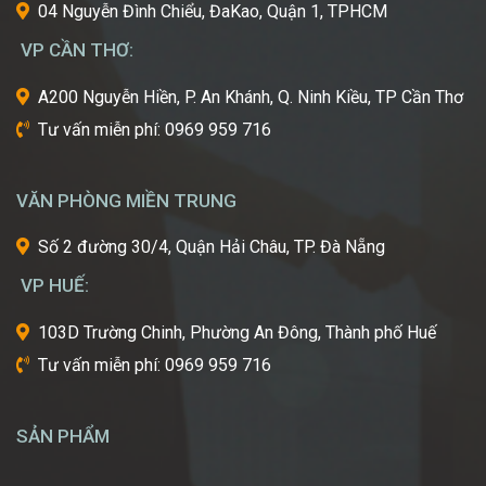
cái
04 Nguyễn Đình Chiểu, ĐaKao, Quận 1, TPHCM
nôi
VP CẦN THƠ:
của
ngành
A200 Nguyễn Hiền, P. An Khánh, Q. Ninh Kiều, TP Cần Thơ
công
Tư vấn miễn phí: 0969 959 716
nghiệp
làm
đẹp
VĂN PHÒNG MIỀN TRUNG
thế
giới?
Số 2 đường 30/4, Quận Hải Châu, TP. Đà Nẵng
Bạn
mơ
VP HUẾ:
ước
một
103D Trường Chinh, Phường An Đông, Thành phố Huế
ngày
Tư vấn miễn phí: 0969 959 716
được
tự
tay
SẢN PHẨM
tạo
nên