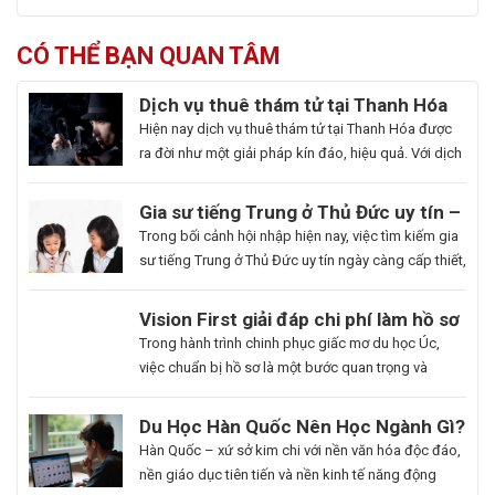
CÓ THỂ BẠN QUAN TÂM
Dịch vụ thuê thám tử tại Thanh Hóa
uy tín và hoạt động 24/7
Hiện nay dịch vụ thuê thám tử tại Thanh Hóa được
ra đời như một giải pháp kín đáo, hiệu quả. Với dịch
vụ này giúp khách hàng nhanh chóng nắm bắt
thông tin cần thiết và bảo vệ cuộc sống, công việc
Gia sư tiếng Trung ở Thủ Đức uy tín –
một cách chủ động. Để giúp bạn có thể hiểu rõ hơn
Hoa Ngữ Đông Phương
Trong bối cảnh hội nhập hiện nay, việc tìm kiếm gia
[…]
sư tiếng Trung ở Thủ Đức uy tín ngày càng cấp thiết,
nhất là những ai muốn thăng tiến sự nghiệp hoặc
du học. Hoa Ngữ Đông Phương với nhiều năm kinh
Du
Vision First giải đáp chi phí làm hồ sơ
nghiệm, cam kết mang lại chất lượng giảng dạy
Học
du học Úc có đắt không?
Bạn
Trong hành trình chinh phục giấc mơ du học Úc,
vượt trội, giúp […]
Hàn
là
việc chuẩn bị hồ sơ là một bước quan trọng và
Quốc
người
không thể thiếu. Tuy nhiên, nhiều sinh viên, phụ
Ngành
đam
huynh vẫn băn khoăn về khoản chi phí liên quan
Du Học Hàn Quốc Nên Học Ngành Gì?
Làm
mê
đến quá trình này. Vậy, Vision First sẽ giải đáp chi
Cẩm Nang Lựa Chọn Ngành Phù Hợp
Hàn Quốc – xứ sở kim chi với nền văn hóa độc đáo,
Đẹp:
cái
phí làm hồ sơ […]
Từ Chuyên Gia Thuận Phát
nền giáo dục tiên tiến và nền kinh tế năng động
Chắp
đẹp,