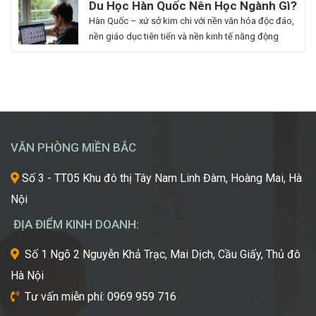
Du Học Hàn Quốc Nên Học Ngành Gì?
Làm
mê
đến quá trình này. Vậy, Vision First sẽ giải đáp chi
Cẩm Nang Lựa Chọn Ngành Phù Hợp
Hàn Quốc – xứ sở kim chi với nền văn hóa độc đáo,
Đẹp:
cái
phí làm hồ sơ […]
Từ Chuyên Gia Thuận Phát
nền giáo dục tiên tiến và nền kinh tế năng động
Chắp
đẹp,
đang trở thành điểm đến du học mơ ước của hàng
Cánh
luôn
ngàn học sinh, sinh viên Việt Nam. Tuy nhiên, giữa
Giấc
khao
vô vàn lựa chọn về trường học và ngành học, […]
Mơ
khát
Chinh
được
Phục
học
“Kinh
hỏi
VĂN PHÒNG MIỀN BẮC
Đô
những
Sắc
xu
Số 3 - TT05 Khu đô thị Tây Nam Linh Đàm, Hoàng Mai, Hà
Đẹp”
hướng
Nội
Châu
mới
Á
nhất,
ĐỊA ĐIỂM KINH DOANH:
kỹ
thuật
Số 1 Ngõ 2 Nguyễn Khả Trạc, Mai Dịch, Cầu Giấy, Thủ đô
tiên
Hà Nội
tiến
nhất
Tư vấn miễn phí: 0969 959 716
từ