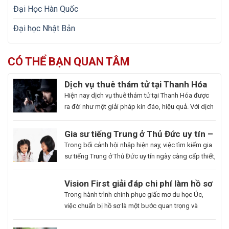
Đại Học Hàn Quốc
Đại học Nhật Bản
CÓ THỂ BẠN QUAN TÂM
Dịch vụ thuê thám tử tại Thanh Hóa
uy tín và hoạt động 24/7
Hiện nay dịch vụ thuê thám tử tại Thanh Hóa được
ra đời như một giải pháp kín đáo, hiệu quả. Với dịch
vụ này giúp khách hàng nhanh chóng nắm bắt
thông tin cần thiết và bảo vệ cuộc sống, công việc
Gia sư tiếng Trung ở Thủ Đức uy tín –
một cách chủ động. Để giúp bạn có thể hiểu rõ hơn
Hoa Ngữ Đông Phương
Trong bối cảnh hội nhập hiện nay, việc tìm kiếm gia
[…]
sư tiếng Trung ở Thủ Đức uy tín ngày càng cấp thiết,
nhất là những ai muốn thăng tiến sự nghiệp hoặc
du học. Hoa Ngữ Đông Phương với nhiều năm kinh
Du
Vision First giải đáp chi phí làm hồ sơ
nghiệm, cam kết mang lại chất lượng giảng dạy
Học
du học Úc có đắt không?
Bạn
Trong hành trình chinh phục giấc mơ du học Úc,
vượt trội, giúp […]
Hàn
là
việc chuẩn bị hồ sơ là một bước quan trọng và
Quốc
người
không thể thiếu. Tuy nhiên, nhiều sinh viên, phụ
Ngành
đam
huynh vẫn băn khoăn về khoản chi phí liên quan