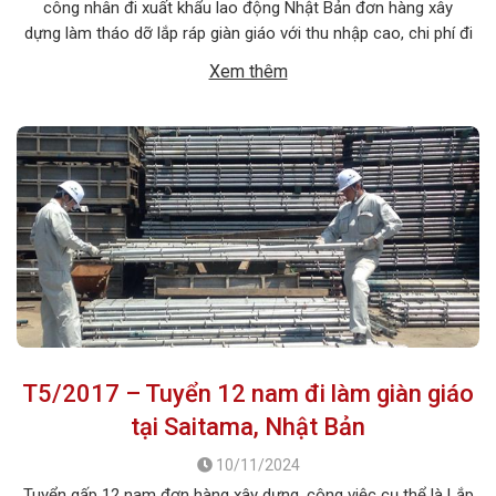
công nhân đi xuất khẩu lao động Nhật Bản đơn hàng xây
dựng làm tháo dỡ lắp ráp giàn giáo với thu nhập cao, chi phí đi
thấp , xuất cảnh nhanh . Thời hạn hợp đồng làm việc 3 năm.
Xem thêm
1. MÔ TẢ […]
T5/2017 – Tuyển 12 nam đi làm giàn giáo
tại Saitama, Nhật Bản
10/11/2024
Tuyển gấp 12 nam đơn hàng xây dựng, công việc cụ thể là Lắp