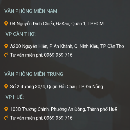
một
trong
VĂN PHÒNG MIỀN NAM
những
cái
04 Nguyễn Đình Chiểu, ĐaKao, Quận 1, TPHCM
nôi
VP CẦN THƠ:
của
ngành
A200 Nguyễn Hiền, P. An Khánh, Q. Ninh Kiều, TP Cần Thơ
công
Tư vấn miễn phí: 0969 959 716
nghiệp
làm
đẹp
VĂN PHÒNG MIỀN TRUNG
thế
giới?
Số 2 đường 30/4, Quận Hải Châu, TP. Đà Nẵng
Bạn
mơ
VP HUẾ:
ước
một
103D Trường Chinh, Phường An Đông, Thành phố Huế
ngày
Tư vấn miễn phí: 0969 959 716
được
tự