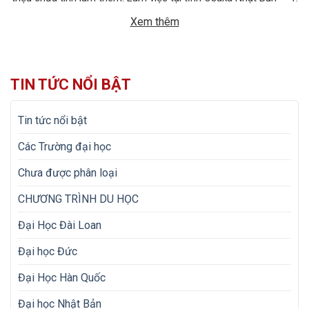
MÔ TẢ CÔNG VIỆC Tên công việc: Lắp đặt và tháo dỡ cốt pha
Xem thêm
Số […]
TIN TỨC NỔI BẬT
Tin tức nổi bật
Các Trường đại học
Chưa được phân loại
CHƯƠNG TRÌNH DU HỌC
Đại Học Đài Loan
Đại học Đức
Đại Học Hàn Quốc
Đại học Nhật Bản