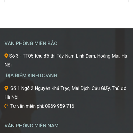
Chắp
đẹp,
đang trở thành điểm đến du học mơ ước của hàng
Cánh
luôn
ngàn học sinh, sinh viên Việt Nam. Tuy nhiên, giữa
Giấc
khao
vô vàn lựa chọn về trường học và ngành học, […]
Mơ
khát
Chinh
được
Phục
học
“Kinh
hỏi
VĂN PHÒNG MIỀN BẮC
Đô
những
Sắc
xu
Số 3 - TT05 Khu đô thị Tây Nam Linh Đàm, Hoàng Mai, Hà
Đẹp”
hướng
Nội
Châu
mới
Á
nhất,
ĐỊA ĐIỂM KINH DOANH:
kỹ
thuật
Số 1 Ngõ 2 Nguyễn Khả Trạc, Mai Dịch, Cầu Giấy, Thủ đô
tiên
Hà Nội
tiến
nhất
Tư vấn miễn phí: 0969 959 716
từ
một
trong
VĂN PHÒNG MIỀN NAM
những