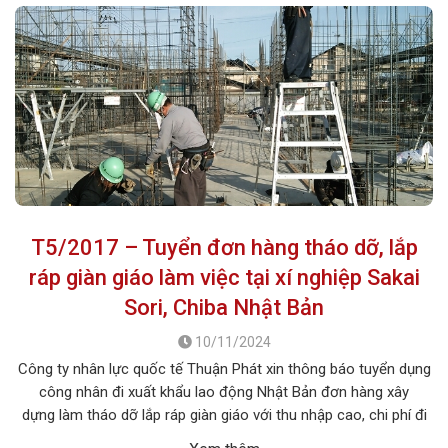
T5/2017 – Tuyển đơn hàng tháo dỡ, lắp
ráp giàn giáo làm việc tại xí nghiệp Sakai
Sori, Chiba Nhật Bản
10/11/2024
Công ty nhân lực quốc tế Thuận Phát xin thông báo tuyển dụng
công nhân đi xuất khẩu lao động Nhật Bản đơn hàng xây
dựng làm tháo dỡ lắp ráp giàn giáo với thu nhập cao, chi phí đi
thấp , xuất cảnh nhanh . Thời hạn hợp đồng làm việc 3 năm.