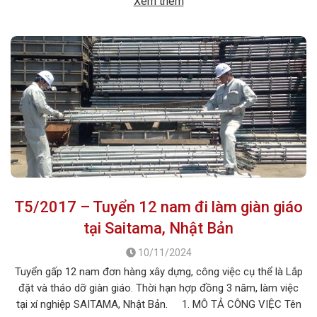
Xem thêm
1. MÔ TẢ […]
T5/2017 – Tuyển 12 nam đi làm giàn giáo
tại Saitama, Nhật Bản
10/11/2024
Tuyển gấp 12 nam đơn hàng xây dựng, công việc cụ thể là Lắp
đặt và tháo dỡ giàn giáo. Thời hạn hợp đồng 3 năm, làm việc
tại xí nghiệp SAITAMA, Nhật Bản. 1. MÔ TẢ CÔNG VIỆC Tên