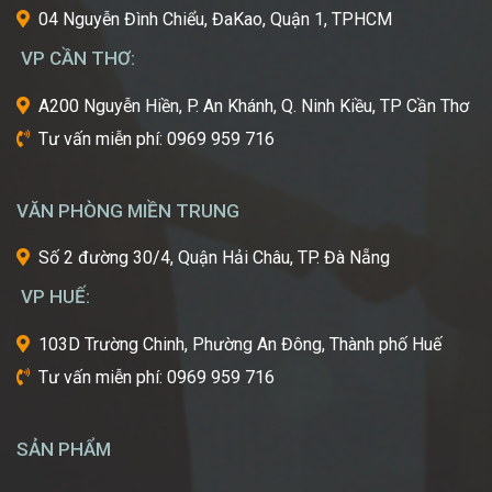
cái
04 Nguyễn Đình Chiểu, ĐaKao, Quận 1, TPHCM
nôi
VP CẦN THƠ:
của
ngành
A200 Nguyễn Hiền, P. An Khánh, Q. Ninh Kiều, TP Cần Thơ
công
Tư vấn miễn phí: 0969 959 716
nghiệp
làm
đẹp
VĂN PHÒNG MIỀN TRUNG
thế
giới?
Số 2 đường 30/4, Quận Hải Châu, TP. Đà Nẵng
Bạn
mơ
VP HUẾ:
ước
một
103D Trường Chinh, Phường An Đông, Thành phố Huế
ngày
Tư vấn miễn phí: 0969 959 716
được
tự
tay
SẢN PHẨM
tạo
nên