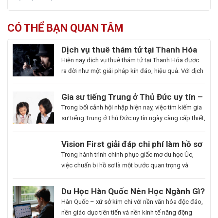
CÓ THỂ BẠN QUAN TÂM
Dịch vụ thuê thám tử tại Thanh Hóa
uy tín và hoạt động 24/7
Hiện nay dịch vụ thuê thám tử tại Thanh Hóa được
ra đời như một giải pháp kín đáo, hiệu quả. Với dịch
vụ này giúp khách hàng nhanh chóng nắm bắt
thông tin cần thiết và bảo vệ cuộc sống, công việc
Gia sư tiếng Trung ở Thủ Đức uy tín –
một cách chủ động. Để giúp bạn có thể hiểu rõ hơn
Hoa Ngữ Đông Phương
Trong bối cảnh hội nhập hiện nay, việc tìm kiếm gia
[…]
sư tiếng Trung ở Thủ Đức uy tín ngày càng cấp thiết,
nhất là những ai muốn thăng tiến sự nghiệp hoặc
du học. Hoa Ngữ Đông Phương với nhiều năm kinh
Du
Vision First giải đáp chi phí làm hồ sơ
nghiệm, cam kết mang lại chất lượng giảng dạy
Học
du học Úc có đắt không?
Bạn
Trong hành trình chinh phục giấc mơ du học Úc,
vượt trội, giúp […]
Hàn
là
việc chuẩn bị hồ sơ là một bước quan trọng và
Quốc
người
không thể thiếu. Tuy nhiên, nhiều sinh viên, phụ
Ngành
đam
huynh vẫn băn khoăn về khoản chi phí liên quan
Du Học Hàn Quốc Nên Học Ngành Gì?
Làm
mê
đến quá trình này. Vậy, Vision First sẽ giải đáp chi
Cẩm Nang Lựa Chọn Ngành Phù Hợp
Hàn Quốc – xứ sở kim chi với nền văn hóa độc đáo,
Đẹp:
cái
phí làm hồ sơ […]
Từ Chuyên Gia Thuận Phát
nền giáo dục tiên tiến và nền kinh tế năng động